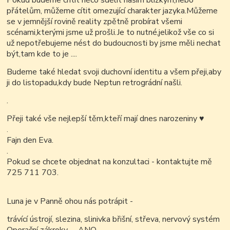
Pokud budeme chtít něco sdělit našim blízkým,nebo
přátelům, můžeme cítit omezující charakter jazyka.Můžeme
se v jemnější rovině reality zpětně probírat všemi
scénami,kterými jsme už prošli.Je to nutné,jelikož vše co si
už nepotřebujeme nést do budoucnosti by jsme měli nechat
být,tam kde to je ....
Budeme také hledat svoji duchovní identitu a všem přeji,aby
ji do listopadu,kdy bude Neptun retrográdní našli.
.
Přeji také vše nejlepší těm,kteří mají dnes narozeniny
♥
.
Fajn den Eva.
.
Pokud se chcete objednat na konzultaci - kontaktujte mě
725 711 703.
Luna je v Panně ohou nás potrápit -
trávící ústrojí, slezina, slinivka břišní, střeva, nervový systém