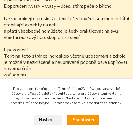
Operační zákroky .... ANO
Doporučení :vlasy – vlasy – účes, střih; péče o břicho
.
Nezapomínejte prosím,že denní předpovědi jsou momentální
probíhající aspekty na nebi
a platí všeobecně,nemůžete je tedy praktikovat na svůj
vlastní radixový horoskop při zrození.
.
Upozornění:
Text na této stránce ,horoskop včetně upozornění a zdroje
je možné v nezkrácené a neupravené podobě dále kopírovat
nekomerčním
způsobem..
Pro základní funkčnost, zpříjemnění používání webu, analytické
účely a v případě udělení souhlasu také pro účely cílení reklamy
využíváme soubory cookies. Nastavení vlastních preferencí
cookies můžete kdykoli upravit odkazem ve spodní části stránek.
Souhlasím
Nastavení
Google+