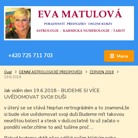
+420 725 711 703
Menu
Úvod
DENNÍ ASTROLOGICKÉ PŘEDPOVĚDI
ČERVEN 2018
19.6.2018
Jak vidím den 19.6.2018 - BUDEME SI VÍCE
UVĚDOMOVAT SVOJI DUŠI
v úterý se se stává Neptun rertrográdním a to znamená,že
si bude více uvědomovat svoji duši.Budeme mít takovou
neurčitou bolest a stesk v duši,ostatně to už začalo v
pondělí večer,cítíme to aniž tušíme proč ....