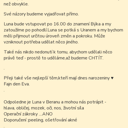
než obvykle.
Své názory budeme vyjadřovat přímo.
Luna bude vstupovat po 16.00 do znamení Býka a my
zatoužíme po pohodlí.
Luna se potká s Uranem a my bychom
měli přijmout určitou úroveň změn a pokroku. Může
vzniknout potřeba udělat něco jiného.
Také nás nikdo nedonutí k tomu, abychom udělali něco
právě teď - prostě to uděláme,až budeme CHTÍT.
.
Přeji také vše nejlepší těm,kteří mají dnes narozeniny
♥
Fajn den Eva.
.
Odpoledne je Luna v Beranu a mohou nás potrápit -
hlava, obličej, mozek, oči, nos, životní síla
Operační zákroky ....ANO
Doporučení :peeling, ošetřování akné
.