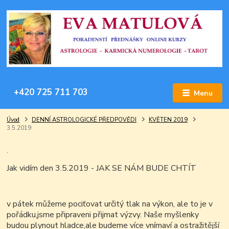
+420 725 711 703
Menu
Úvod
DENNÍ ASTROLOGICKÉ PŘEDPOVĚDI
KVĚTEN 2019
3.5.2019
.
Jak vidím den 3.5.2019 - JAK SE NÁM BUDE CHTÍT
v pátek můžeme pociťovat určitý tlak na výkon, ale to je v
pořádku,jsme připraveni přijmat výzvy. Naše myšlenky
budou plynout hladce,ale budeme více vnímaví a ostražitější