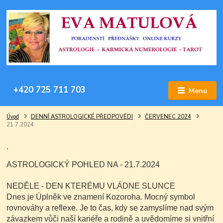
+420 725 711 703
Menu
Úvod
DENNÍ ASTROLOGICKÉ PŘEDPOVĚDI
ČERVENEC 2024
21.7.2024
.
ASTROLOGICKÝ POHLED NA - 21.7.2024
NEDĚLE - DEN KTERÉMU VLÁDNE SLUNCE
Dnes je Úplněk ve znamení Kozoroha. Mocný symbol
rovnováhy a reflexe. Je to čas, kdy se zamyslíme nad svým
závazkem vůči naší kariéře a rodině a uvědomíme si vnitřní