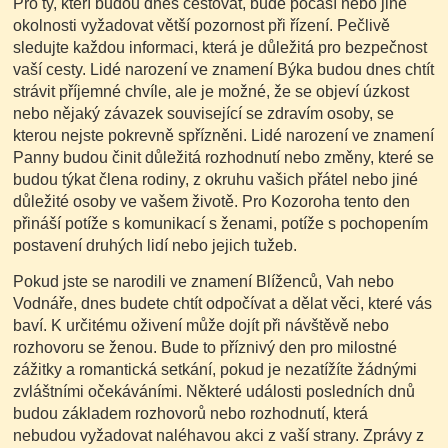
Pro ty, kteří budou dnes cestovat, bude počasí nebo jiné
okolnosti vyžadovat větší pozornost při řízení. Pečlivě
sledujte každou informaci, která je důležitá pro bezpečnost
vaší cesty. Lidé narození ve znamení Býka budou dnes chtít
strávit příjemné chvíle, ale je možné, že se objeví úzkost
nebo nějaký závazek související se zdravím osoby, se
kterou nejste pokrevně spřízněni. Lidé narození ve znamení
Panny budou činit důležitá rozhodnutí nebo změny, které se
budou týkat člena rodiny, z okruhu vašich přátel nebo jiné
důležité osoby ve vašem životě. Pro Kozoroha tento den
přináší potíže s komunikací s ženami, potíže s pochopením
postavení druhých lidí nebo jejich tužeb.
Pokud jste se narodili ve znamení Blíženců, Vah nebo
Vodnáře, dnes budete chtít odpočívat a dělat věci, které vás
baví. K určitému oživení může dojít při návštěvě nebo
rozhovoru se ženou. Bude to příznivý den pro milostné
zážitky a romantická setkání, pokud je nezatížíte žádnými
zvláštními očekáváními. Některé události posledních dnů
budou základem rozhovorů nebo rozhodnutí, která
nebudou vyžadovat naléhavou akci z vaší strany. Zprávy z