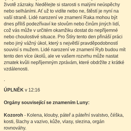
životě zázraky. Nedělejte si starosti s malými neúspěchy
nebo selháními. Ať už to vidíte nebo ne, štěstí je nyní na
vaší straně. Lidé narození ve znamení Raka mohou být
dnes příliš podezřívaví ke slovům nebo činům jiných lidí,
což vás může v určitém okamžiku dostat do nepříjemné
nebo choulostivé situace. Pro Štíry tento den přináší práci
nebo jiný vážný úkol, který s největší pravděpodobností
souvisí s mužem. Lidé narození ve znamení Ryb budou mít
tento den více úkolů, ale ve vašem rozvrhu může nastat
zmatek kvůli nepříjemným zprávám, které obdržíte z krátké
vzdálenosti.
.
ÚPLNĚK
v 12:16
Orgány související se znamením Luny:
Kozoroh
- Kolena, klouby, páteř a páteřní svalstvo, čéška,
kosti, šlachy a vazivo, kůže, vlasy, slezina, orgán
rovnováhy.