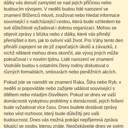
dálky vás donutí zamyslet se nad jejich příčinou nebo
budoucím vývojem. V neděli budou lidé narození ve
znamení Blíženců mluvit, zvažovat nebo hledat informace
související s nadcházející cestou, která bude vzhledem ke
své důležitosti vyžadovat i dobrou organizaci. Mohou se
objevit zprávy z blízka nebo z dálky, které vás přimějí
přemýšlet o tom, jak to ovlivní váš život. Pro Váhy tento den
přináší zapojení se do již započatých úkolů a závazků, z
nichž některé mohou dnes skončit, ale vývoj jiných může
pokračovat i v novém týdnu. Lidé narození ve znamení
Vodnáře budou s ostatními členy rodiny diskutovat o
různých formalitách, smlouvách nebo peněžních akcích.
Pokud jste se narodili ve znamení Raka, Štíra nebo Ryb, v
neděli si popovídáte nebo zažijete událost související s
dítětem nebo mladým člověkem. Pokud se dnes ve vaší
domácnosti vyskytnou problémy s domácností, jejich řešení
bude vyžadovat více času. Dnes budete dostávat zprávy
nebo vést rozhovor, který bude důležitý pro vaši
budoucnost. Dnes vás možná potrápí nepříjemná zpráva
týkající se osoby, kterou znáte. Neočekávejte dnes ve svém