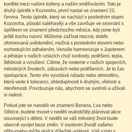
konflikt mezi našimi kořeny a naším směřováním. Toto je
druhý úplněk v Kozorohu, první nastal ve znamení 22.
června. Tento úplněk, který se nachází v posledním stupni
Kozoroha, působí naléhavěji a vše završuje ve srovnání s
úplňkem ve znamení předchozího měsíce, kdy jsme byli
ještě trochu naivní. Můžeme zažívat mocná, dobře
zformovaná uvědomění, možná s posledním slovem nebo
rozhodujícím odhalením. Venuše harmonizuje s Jupiterem
a pěstuje v našich vztazích chuť svobody, potěšení, tepla,
štědrosti a vzrušení. Cítíme, že rosteme v našich spojeních,
milostných životech, zábavách nebo potěšeních. Je to čas
spolupráce. Tento vliv vyvolává náladu nebo atmosféru,
která vede k toleranci, ohleduplnosti k druhým, vřelosti a
otevřenosti. Povzbuzuje nás, abychom se uvolnili a užívali
si radost.
Pokud jste se narodili ve znamení Berana, Lva nebo
Střelce, budete muset v neděli realističtěji plánovat akce
související s dětmi. V neděli se váš milostný život bude
obecně vyvíjet beze změn. V osobním životě vašeho
příbuzného může dojít k důležité události. Váš vztah s