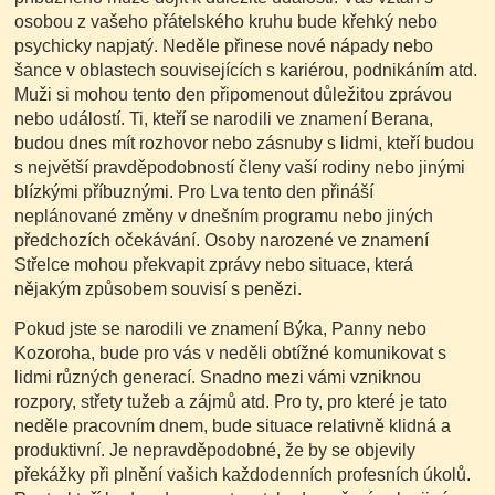
osobou z vašeho přátelského kruhu bude křehký nebo
psychicky napjatý. Neděle přinese nové nápady nebo
šance v oblastech souvisejících s kariérou, podnikáním atd.
Muži si mohou tento den připomenout důležitou zprávou
nebo událostí. Ti, kteří se narodili ve znamení Berana,
budou dnes mít rozhovor nebo zásnuby s lidmi, kteří budou
s největší pravděpodobností členy vaší rodiny nebo jinými
blízkými příbuznými. Pro Lva tento den přináší
neplánované změny v dnešním programu nebo jiných
předchozích očekávání. Osoby narozené ve znamení
Střelce mohou překvapit zprávy nebo situace, která
nějakým způsobem souvisí s penězi.
Pokud jste se narodili ve znamení Býka, Panny nebo
Kozoroha, bude pro vás v neděli obtížné komunikovat s
lidmi různých generací. Snadno mezi vámi vzniknou
rozpory, střety tužeb a zájmů atd. Pro ty, pro které je tato
neděle pracovním dnem, bude situace relativně klidná a
produktivní. Je nepravděpodobné, že by se objevily
překážky při plnění vašich každodenních profesních úkolů.