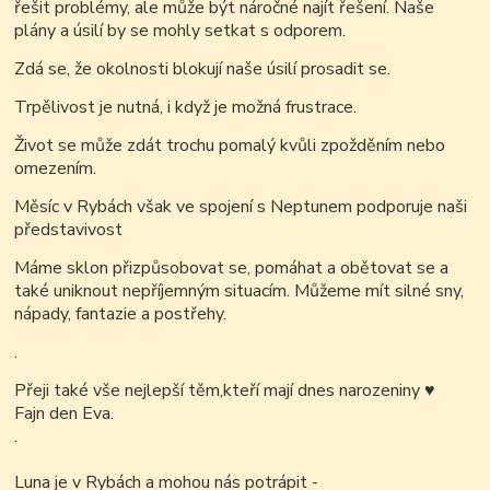
řešit problémy, ale může být náročné najít řešení. Naše
plány a úsilí by se mohly setkat s odporem.
Zdá se, že okolnosti blokují naše úsilí prosadit se.
Trpělivost je nutná, i když je možná frustrace.
Život se může zdát trochu pomalý kvůli zpožděním nebo
omezením.
Měsíc v Rybách však ve spojení s Neptunem podporuje naši
představivost
Máme sklon přizpůsobovat se, pomáhat a obětovat se a
také uniknout nepříjemným situacím. Můžeme mít silné sny,
nápady, fantazie a postřehy.
.
Přeji také vše nejlepší těm,kteří mají dnes narozeniny
♥
Fajn den Eva.
.
Luna je v Rybách a mohou nás potrápit -