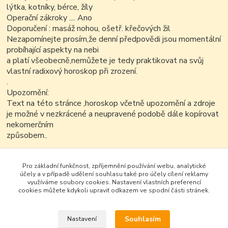
lýtka, kotníky, bérce, žíly
Operační zákroky .... Ano
Doporučení : masáž nohou, ošetř. křečových žil
Nezapomínejte prosím,že denní předpovědi jsou momentální
probíhající aspekty na nebi
a platí všeobecně,nemůžete je tedy praktikovat na svůj
vlastní radixový horoskop při zrození.
.
Upozornění:
Text na této stránce ,horoskop včetně upozornění a zdroje
je možné v nezkrácené a neupravené podobě dále kopírovat
nekomerčním
způsobem..
Pro základní funkčnost, zpříjemnění používání webu, analytické
účely a v případě udělení souhlasu také pro účely cílení reklamy
využíváme soubory cookies. Nastavení vlastních preferencí
cookies můžete kdykoli upravit odkazem ve spodní části stránek.
Souhlasím
Nastavení
Google+