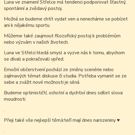
Luna ve znamení Střelce má tendenci podporovat šťastný,
spontánní a zvědavý postoj.
Možná se budeme chtít vydat ven a nenecháme se pobízet
ani k nějakému sportu.
Můžeme také zaujmout filozofický postoj k problémům
nebo výzvám v našich životech.
Luna ve Střelci hledá smysl a vyzve nás k tomu, abychom
se dívali a pokračovali vpřed.
Emoční občerstvení pochází ze změny scenérie nebo
zajímavých témat diskuse či studia. Potřeba vymanit se ze
sebe a zvážit nové možnosti je silná.
Budeme optimističtí, ochotní a dychtiví dnes sdílet slova
moudrosti.
.
Přeji také vše nejlepší těm,kteří mají dnes narozeniny
♥
.