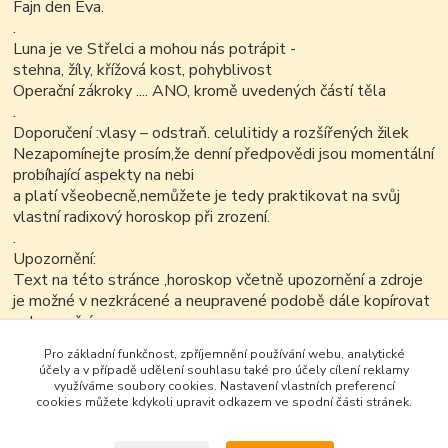
Fajn den Eva.
.
Luna je ve Střelci a mohou nás potrápit -
stehna, žíly, křížová kost, pohyblivost
Operační zákroky .... ANO, kromě uvedených částí těla
.
Doporučení :vlasy – odstraň. celulitidy a rozšířených žilek
Nezapomínejte prosím,že denní předpovědi jsou momentální
probíhající aspekty na nebi
a platí všeobecně,nemůžete je tedy praktikovat na svůj
vlastní radixový horoskop při zrození.
.
Upozornění:
Text na této stránce ,horoskop včetně upozornění a zdroje
je možné v nezkrácené a neupravené podobě dále kopírovat
nekomerčním
způsobem..
Pro základní funkčnost, zpříjemnění používání webu, analytické
účely a v případě udělení souhlasu také pro účely cílení reklamy
využíváme soubory cookies. Nastavení vlastních preferencí
cookies můžete kdykoli upravit odkazem ve spodní části stránek.