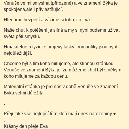
Venuše velmi smyslná (přirozeně) a ve znamení Býka je
spokojená,ale i přivlastňující.
Hledáme bezpečí a vážíme si toho, co trvá.
Naše chuť k potěšení je silná a my si nyní budeme užívat
světa pěti smyslů.
Hmatatelné a fyzické projevy lásky i romantiky jsou nyní
nejdůležitější.
Chceme být s tím koho milujeme, ale stinnou stránkou
Venuše ve znamení Býka je, že můžeme chtít být s někým
koho milujeme za každou cenu.
Materiální stránka je pro nás v době Venuše ve znamení
Býka velmi důležitá.
.
Přeji také vše nejlepší těm,kteří mají dnes narozeniny
♥
.
Krásný den přeje Eva