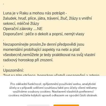
.
Luna je v Raku a mohou nás potrápit -
žaludek, hruď, plíce, játra, trávení, žluč, žlázy s vnitřní
sekrecí, mléčné žlázy
Operační zákroky ....NE
Doporučení : péče o dekolt a poprsí, nemýt vlasy
.
Nezapomínejte prosím,že denní předpovědi jsou
momentální probíhající aspekty na nebi a platí
všeobecně,nemůžete je tedy praktikovat na svůj vlastní
radixový horoskop při zrození.
.
Upozornění:
Text na této stránce ,horoskop včetně upozornění a zdroje
je možné v nezkrácené a neupravené podobě dále
Pro základní funkčnost, zpříjemnění používání webu, analytické
kopírovat nekomerčním
účely a v případě udělení souhlasu také pro účely cílení reklamy
způsobem.
využíváme soubory cookies. Nastavení vlastních preferencí
cookies můžete kdykoli upravit odkazem ve spodní části stránek.