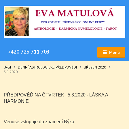
+420 725 711 703
Menu
Úvod
DENNÍ ASTROLOGICKÉ PŘEDPOVĚDI
BŘEZEN 2020
5.3.2020
.
PŘEDPOVĚĎ NA ČTVRTEK : 5.3.2020 - LÁSKA A
HARMONIE
Venuše vstupuje do znamení Býka.