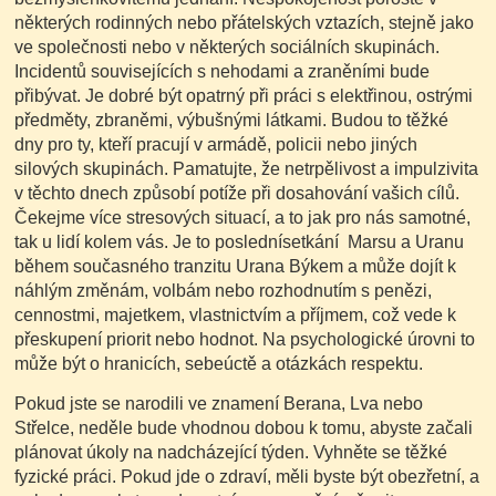
některých rodinných nebo přátelských vztazích, stejně jako
ve společnosti nebo v některých sociálních skupinách.
Incidentů souvisejících s nehodami a zraněními bude
přibývat. Je dobré být opatrný při práci s elektřinou, ostrými
předměty, zbraněmi, výbušnými látkami. Budou to těžké
dny pro ty, kteří pracují v armádě, policii nebo jiných
silových skupinách. Pamatujte, že netrpělivost a impulzivita
v těchto dnech způsobí potíže při dosahování vašich cílů.
Čekejme více stresových situací, a to jak pro nás samotné,
tak u lidí kolem vás. Je to poslednísetkání Marsu a Uranu
během současného tranzitu Urana Býkem a může dojít k
náhlým změnám, volbám nebo rozhodnutím s penězi,
cennostmi, majetkem, vlastnictvím a příjmem, což vede k
přeskupení priorit nebo hodnot. Na psychologické úrovni to
může být o hranicích, sebeúctě a otázkách respektu.
Pokud jste se narodili ve znamení Berana, Lva nebo
Střelce, neděle bude vhodnou dobou k tomu, abyste začali
plánovat úkoly na nadcházející týden. Vyhněte se těžké
fyzické práci. Pokud jde o zdraví, měli byste být obezřetní, a