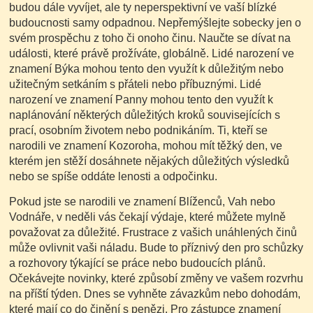
budou dále vyvíjet, ale ty neperspektivní ve vaší blízké
budoucnosti samy odpadnou. Nepřemýšlejte sobecky jen o
svém prospěchu z toho či onoho činu. Naučte se dívat na
události, které právě prožíváte, globálně. Lidé narození ve
znamení Býka mohou tento den využít k důležitým nebo
užitečným setkáním s přáteli nebo příbuznými. Lidé
narození ve znamení Panny mohou tento den využít k
naplánování některých důležitých kroků souvisejících s
prací, osobním životem nebo podnikáním. Ti, kteří se
narodili ve znamení Kozoroha, mohou mít těžký den, ve
kterém jen stěží dosáhnete nějakých důležitých výsledků
nebo se spíše oddáte lenosti a odpočinku.
Pokud jste se narodili ve znamení Blíženců, Vah nebo
Vodnáře, v neděli vás čekají výdaje, které můžete mylně
považovat za důležité. Frustrace z vašich unáhlených činů
může ovlivnit vaši náladu. Bude to příznivý den pro schůzky
a rozhovory týkající se práce nebo budoucích plánů.
Očekávejte novinky, které způsobí změny ve vašem rozvrhu
na příští týden. Dnes se vyhněte závazkům nebo dohodám,
které mají co do činění s penězi. Pro zástupce znamení