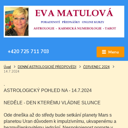
+420 725 711 703
Menu
Úvod
DENNÍ ASTROLOGICKÉ PŘEDPOVĚDI
ČERVENEC 2024
14.7.2024
.
ASTROLOGICKÝ POHLED NA - 14.7.2024
NEDĚLE - DEN KTERÉMU VLÁDNE SLUNCE
Ode dneška až do středy bude setkání planety Mars s
planetou Uran důvodem k impulzivnímu, ukvapenému a
bezmyšlenkovitému jednání. Nespokojenost poroste v