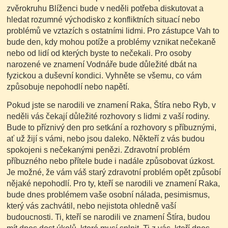
zvěrokruhu Blíženci bude v neděli potřeba diskutovat a
hledat rozumné východisko z konfliktních situací nebo
problémů ve vztazích s ostatními lidmi. Pro zástupce Vah to
bude den, kdy mohou potíže a problémy vznikat nečekaně
nebo od lidí od kterých byste to nečekali. Pro osoby
narozené ve znamení Vodnáře bude důležité dbát na
fyzickou a duševní kondici. Vyhněte se všemu, co vám
způsobuje nepohodlí nebo napětí.
Pokud jste se narodili ve znamení Raka, Štíra nebo Ryb, v
neděli vás čekají důležité rozhovory s lidmi z vaší rodiny.
Bude to příznivý den pro setkání a rozhovory s příbuznými,
ať už žijí s vámi, nebo jsou daleko. Někteří z vás budou
spokojeni s nečekanými penězi. Zdravotní problém
příbuzného nebo přítele bude i nadále způsobovat úzkost.
Je možné, že vám váš starý zdravotní problém opět způsobí
nějaké nepohodlí. Pro ty, kteří se narodili ve znamení Raka,
bude dnes problémem vaše osobní nálada, pesimismus,
který vás zachvátil, nebo nejistota ohledně vaší
budoucnosti. Ti, kteří se narodili ve znamení Štíra, budou