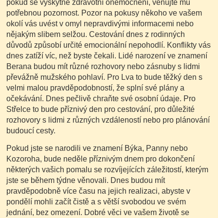
pokud se vyskytne zdravotní onemocnění, věnujte mu
potřebnou pozornost. Pozor na pokusy někoho ve vašem
okolí vás uvést v omyl nepravdivými informacemi nebo
nějakým slibem selžou. Cestování dnes z rodinných
důvodů způsobí určité emocionální nepohodlí. Konflikty vás
dnes zatíží víc, než byste čekali. Lidé narození ve znamení
Berana budou mít různé rozhovory nebo zásnuby s lidmi
převážně mužského pohlaví. Pro Lva to bude těžký den s
velmi malou pravděpodobností, že splní své plány a
očekávání. Dnes pečlivě chraňte své osobní údaje. Pro
Střelce to bude příznivý den pro cestování, pro důležité
rozhovory s lidmi z různých vzdáleností nebo pro plánování
budoucí cesty.
Pokud jste se narodili ve znamení Býka, Panny nebo
Kozoroha, bude neděle příznivým dnem pro dokončení
některých vašich pomalu se rozvíjejících záležitostí, kterým
jste se během týdne věnovali. Dnes budou mít
pravděpodobně více času na jejich realizaci, abyste v
pondělí mohli začít čistě a s větší svobodou ve svém
jednání, bez omezení. Dobré věci ve vašem životě se