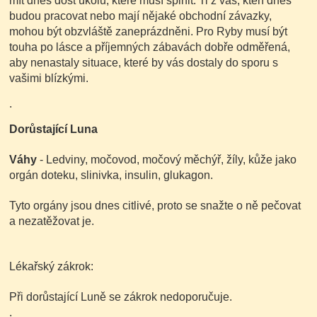
mít dnes dost úkolů, které musí splnit. Ti z vás, kteří dnes
budou pracovat nebo mají nějaké obchodní závazky,
mohou být obzvláště zaneprázdněni. Pro Ryby musí být
touha po lásce a příjemných zábavách dobře odměřená,
aby nenastaly situace, které by vás dostaly do sporu s
vašimi blízkými.
.
Dorůstající Luna
Váhy
- Ledviny, močovod, močový měchýř, žíly, kůže jako
orgán doteku, slinivka, insulin, glukagon.
Tyto orgány jsou dnes citlivé, proto se snažte o ně pečovat
a nezatěžovat je.
Lékařský zákrok:
Při dorůstající Luně se zákrok nedoporučuje.
.