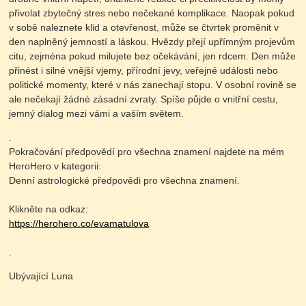
přivolat zbytečný stres nebo nečekané komplikace. Naopak pokud
v sobě naleznete klid a otevřenost, může se čtvrtek proměnit v
den naplněný jemností a láskou. Hvězdy přejí upřímným projevům
citu, zejména pokud milujete bez očekávání, jen rdcem. Den může
přinést i silné vnější vjemy, přírodní jevy, veřejné události nebo
politické momenty, které v nás zanechají stopu. V osobní rovině se
ale nečekají žádné zásadní zvraty. Spíše půjde o vnitřní cestu,
jemný dialog mezi vámi a vaším světem.
.
Pokračování předpovědí pro všechna znamení najdete na mém
HeroHero v kategorii:
Denní astrologické předpovědi pro všechna znamení.
Klikněte na odkaz:
https://herohero.co/evamatulova
.
Ubývající Luna