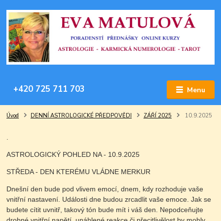
+420 725 711 703
Menu
Úvod
DENNÍ ASTROLOGICKÉ PŘEDPOVĚDI
ZÁŘÍ 2025
10.9.2025
.
ASTROLOGICKÝ POHLED NA - 10.9.2025
STŘEDA - DEN KTERÉMU VLÁDNE MERKUR
Dnešní den bude pod vlivem emocí, dnem, kdy rozhoduje vaše
vnitřní nastavení. Události dne budou zrcadlit vaše emoce. Jak se
budete cítit uvnitř, takový tón bude mít i váš den. Nepodceňujte
drobné vnitřní napětí, unáhlené reakce či přecitlivělost by mohly