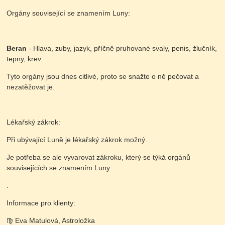
Orgány související se znamením Luny:
Beran
- Hlava, zuby, jazyk, příčně pruhované svaly, penis, žlučník,
tepny, krev.
Tyto orgány jsou dnes citlivé, proto se snažte o ně pečovat a
nezatěžovat je.
Lékařský zákrok:
Při ubývající Luně je lékařský zákrok možný.
Je potřeba se ale vyvarovat zákroku, který se týká orgánů
souvisejících se znamením Luny.
.
Informace pro klienty:
♍️ Eva Matulová, Astroložka