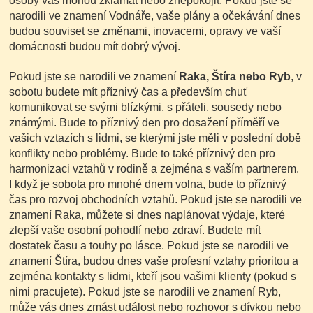
osoby vás mohou zklamat nebo znepokojit. Pokud jste se
narodili ve znamení Vodnáře, vaše plány a očekávání dnes
budou souviset se změnami, inovacemi, opravy ve vaší
domácnosti budou mít dobrý vývoj.
Pokud jste se narodili ve znamení
Raka, Štíra nebo Ryb
, v
sobotu budete mít příznivý čas a především chuť
komunikovat se svými blízkými, s přáteli, sousedy nebo
známými. Bude to příznivý den pro dosažení příměří ve
vašich vztazích s lidmi, se kterými jste měli v poslední době
konflikty nebo problémy. Bude to také příznivý den pro
harmonizaci vztahů v rodině a zejména s vaším partnerem.
I když je sobota pro mnohé dnem volna, bude to příznivý
čas pro rozvoj obchodních vztahů. Pokud jste se narodili ve
znamení Raka, můžete si dnes naplánovat výdaje, které
zlepší vaše osobní pohodlí nebo zdraví. Budete mít
dostatek času a touhy po lásce. Pokud jste se narodili ve
znamení Štíra, budou dnes vaše profesní vztahy prioritou a
zejména kontakty s lidmi, kteří jsou vašimi klienty (pokud s
nimi pracujete). Pokud jste se narodili ve znamení Ryb,
může vás dnes zmást událost nebo rozhovor s dívkou nebo