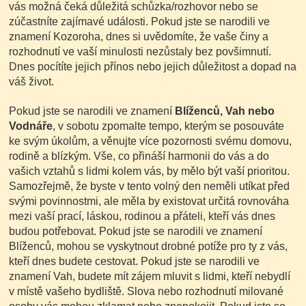
vás možná čeká důležitá schůzka/rozhovor nebo se
zúčastníte zajímavé události. Pokud jste se narodili ve
znamení Kozoroha, dnes si uvědomíte, že vaše činy a
rozhodnutí ve vaší minulosti nezůstaly bez povšimnutí.
Dnes pocítíte jejich přínos nebo jejich důležitost a dopad na
váš život.
Pokud jste se narodili ve znamení
Blíženců, Vah nebo
Vodnáře
, v sobotu zpomalte tempo, kterým se posouváte
ke svým úkolům, a věnujte více pozornosti svému domovu,
rodině a blízkým. Vše, co přináší harmonii do vás a do
vašich vztahů s lidmi kolem vás, by mělo být vaší prioritou.
Samozřejmě, že byste v tento volný den neměli utíkat před
svými povinnostmi, ale měla by existovat určitá rovnováha
mezi vaší prací, láskou, rodinou a přáteli, kteří vás dnes
budou potřebovat. Pokud jste se narodili ve znamení
Blíženců, mohou se vyskytnout drobné potíže pro ty z vás,
kteří dnes budete cestovat. Pokud jste se narodili ve
znamení Vah, budete mít zájem mluvit s lidmi, kteří nebydlí
v místě vašeho bydliště. Slova nebo rozhodnutí milované