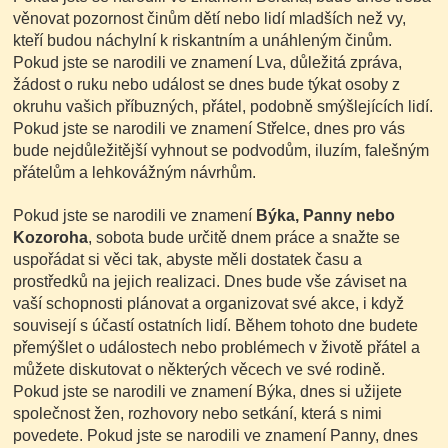
věnovat pozornost činům dětí nebo lidí mladších než vy,
kteří budou náchylní k riskantním a unáhleným činům.
Pokud jste se narodili ve znamení Lva, důležitá zpráva,
žádost o ruku nebo událost se dnes bude týkat osoby z
okruhu vašich příbuzných, přátel, podobně smýšlejících lidí.
Pokud jste se narodili ve znamení Střelce, dnes pro vás
bude nejdůležitější vyhnout se podvodům, iluzím, falešným
přátelům a lehkovážným návrhům.
Pokud jste se narodili ve znamení
Býka, Panny nebo
Kozoroha
, sobota bude určitě dnem práce a snažte se
uspořádat si věci tak, abyste měli dostatek času a
prostředků na jejich realizaci. Dnes bude vše záviset na
vaší schopnosti plánovat a organizovat své akce, i když
souvisejí s účastí ostatních lidí. Během tohoto dne budete
přemýšlet o událostech nebo problémech v životě přátel a
můžete diskutovat o některých věcech ve své rodině.
Pokud jste se narodili ve znamení Býka, dnes si užijete
společnost žen, rozhovory nebo setkání, která s nimi
povedete. Pokud jste se narodili ve znamení Panny, dnes