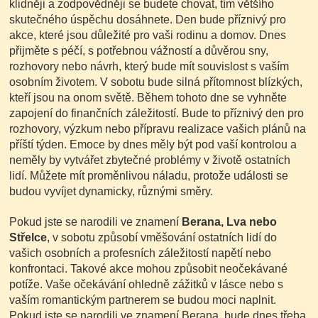
klidněji a zodpovědněji se budete chovat, tím většího
skutečného úspěchu dosáhnete. Den bude příznivý pro
akce, které jsou důležité pro vaši rodinu a domov. Dnes
přijměte s péčí, s potřebnou vážností a důvěrou sny,
rozhovory nebo návrh, který bude mít souvislost s vaším
osobním životem. V sobotu bude silná přítomnost blízkých,
kteří jsou na onom světě. Během tohoto dne se vyhněte
zapojení do finančních záležitostí. Bude to příznivý den pro
rozhovory, výzkum nebo přípravu realizace vašich plánů na
příští týden. Emoce by dnes měly být pod vaší kontrolou a
neměly by vytvářet zbytečné problémy v životě ostatních
lidí. Můžete mít proměnlivou náladu, protože události se
budou vyvíjet dynamicky, různými směry.
Pokud jste se narodili ve znamení
Berana, Lva nebo
Střelce
, v sobotu způsobí vměšování ostatních lidí do
vašich osobních a profesních záležitostí napětí nebo
konfrontaci. Takové akce mohou způsobit neočekávané
potíže. Vaše očekávání ohledně zážitků v lásce nebo s
vaším romantickým partnerem se budou moci naplnit.
Pokud jste se narodili ve znamení Berana, bude dnes třeba