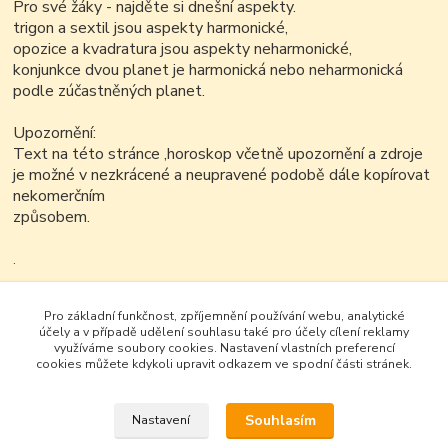
Pro své žáky - najděte si dnešní aspekty.
trigon a sextil jsou aspekty harmonické,
opozice a kvadratura jsou aspekty neharmonické,
konjunkce dvou planet je harmonická nebo neharmonická
podle zúčastněných planet.
Upozornění:
Text na této stránce ,horoskop včetně upozornění a zdroje
je možné v nezkrácené a neupravené podobě dále kopírovat
nekomerčním
způsobem.
.
.
.
Pro základní funkčnost, zpříjemnění používání webu, analytické
účely a v případě udělení souhlasu také pro účely cílení reklamy
využíváme soubory cookies. Nastavení vlastních preferencí
cookies můžete kdykoli upravit odkazem ve spodní části stránek.
Souhlasím
Nastavení
Google+