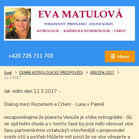
+420 725 711 703
Menu
Úvod
DENNÍ ASTROLOGICKÉ PŘEDPOVĚDI
BŘEZEN 2017
12.3.2017
Jak vidím den 12.3.2017 -
Dialog mezi Rozumem a Citem - Luna v Panně
nezapomínejme,že planeta Venuše je stále retrográdní - čili
ve zpětném chodu a v tomto čase by jste měli věnovat více
času partnerskému vztahu,být otevřenější v projevování
svých citů a potřeb.Můžete mít pocit,že se více věnujete a