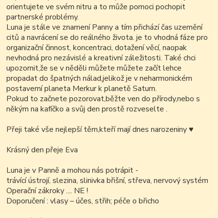
orientujete ve svém nitru a to může pomoci pochopit
partnerské problémy.
Luna je stále ve znamení Panny a tím přichází čas uzemění
citů a navrácení se do reálného života. je to vhodná fáze pro
organizační činnost, koncentraci, dotažení věcí, naopak
nevhodná pro nezávislé a kreativní záležitosti. Také chci
upozornit,že se v něděli můžete můžete začít lehce
propadat do špatných nálad,jelikož je v neharmonickém
postavemí planeta Merkur k planetě Saturn.
Pokud to začnete pozorovat,běžte ven do přírody,nebo s
někým na kafíčko a svůj den prostě rozveselte .
Přeji také vše nejlepší těm,kteří mají dnes narozeniny ♥
Krásný den přeje Eva
Luna je v Panně a mohou nás potrápit -
trávící ústrojí, slezina, slinivka břišní, střeva, nervový systém
Operační zákroky .... NE !
Doporučení : vlasy – účes, střih; péče o břicho