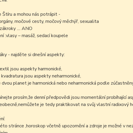
Eva.
e Štíru a mohou nás potrápit -
orgány, močové cesty, močový měchýř, sexualita
zákroky .... ANO
í :vlasy – masáž, sedací koupele
áky - najděte si dnešní aspekty:
sextil jsou aspekty harmonické,
 kvadratura jsou aspekty neharmonické,
 dvou planet je harmonická nebo neharmonická podle zúčastněný
ejte prosím,že denní předpovědi jsou momentální probíhající as
šeobecně,nemůžete je tedy praktikovat na svůj vlastní radixový h
ní:
éto stránce ,horoskop včetně upozornění a zdroje je možné v n