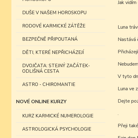
Jak vidí
DUŠE V NAŠEM HOROSKOPU
RODOVÉ KARMICKÉ ZÁTĚŽE
Luna tráv
BEZPEČNĚ PŘIPOUTANÁ
Nastává č
Přicházej
DĚTI, KTERÉ NEPŘICHÁZEJÍ
Nebudeme 
DVOJČATA: STEJNÝ ZAČÁTEK-
ODLIŠNÁ CESTA
V tyto dn
ASTRO - CHIROMANTIE
Luna ve z
Dejte poz
NOVÉ ONLINE KURZY
.
KURZ KARMICKÉ NUMEROLOGIE
Přeji tak
ASTROLOGICKÁ PSYCHOLOGIE