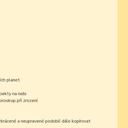
ch planet.
pekty na nebi
oroskop při zrození.
ezkrácené a neupravené podobě dále kopírovat