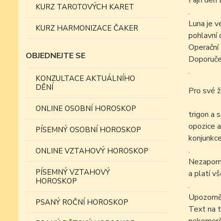
Fajn den 
KURZ TAROTOVÝCH KARET
.
Luna je v
KURZ HARMONIZACE ČAKER
pohlavní 
Operační 
OBJEDNEJTE SE
Doporučen
.
KONZULTACE AKTUÁLNÍHO
DĚNÍ
Pro své ž
ONLINE OSOBNÍ HOROSKOP
trigon a 
opozice a
PÍSEMNÝ OSOBNÍ HOROSKOP
konjunkce
.
ONLINE VZTAHOVÝ HOROSKOP
Nezapomín
PÍSEMNÝ VZTAHOVÝ
a platí v
HOROSKOP
.
Upozorně
PSANÝ ROČNÍ HOROSKOP
Text na t