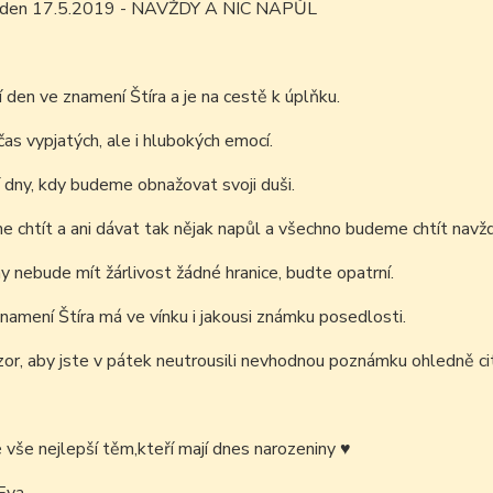
m den 17.5.2019 - NAVŽDY A NIC NAPŮL
í den ve znamení Štíra a je na cestě k úplňku.
as vypjatých, ale i hlubokých emocí.
í dny, kdy budeme obnažovat svoji duši.
chtít a ani dávat tak nějak napůl a všechno budeme chtít navžd
y nebude mít žárlivost žádné hranice, budte opatrní.
namení Štíra má ve vínku i jakousi známku posedlosti.
or, aby jste v pátek neutrousili nevhodnou poznámku ohledně ci
é vše nejlepší těm,kteří mají dnes narozeniny
♥