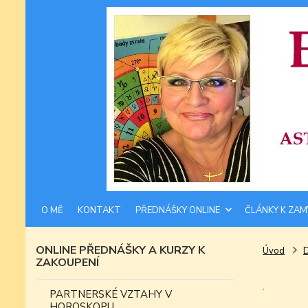
O MĚ
KONTAKT
PŘEDNÁŠKY ONLINE
ČLÁNKY K ZAM
ONLINE PŘEDNÁŠKY A KURZY K
Úvod
ZAKOUPENÍ
.
PARTNERSKÉ VZTAHY V
HOROSKOPU