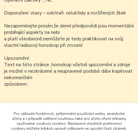
Operační zákroky ....NE
.
Doporučení :vlasy – odstraň. celulitidy a rozšířených žilek
.
Nezapomínejte prosím,že denní předpovědi jsou momentální
probíhající aspekty na nebi
a platí všeobecně,nemůžete je tedy praktikovat na svůj
vlastní radixový horoskop při zrození.
.
Upozornění:
Text na této stránce ,horoskop včetně upozornění a zdroje
je možné v nezkrácené a neupravené podobě dále kopírovat
nekomerčním
způsobem..
Pro základní funkčnost, zpříjemnění používání webu, analytické
účely a v případě udělení souhlasu také pro účely cílení reklamy
využíváme soubory cookies. Nastavení vlastních preferencí
cookies můžete kdykoli upravit odkazem ve spodní části stránek.