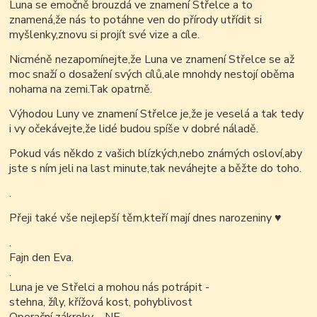
Luna se emočně brouzdá ve znamení Střelce a to
znamená,že nás to potáhne ven do přírody utřídit si
myšlenky,znovu si projít své vize a cíle.
Nicméně nezapomínejte,že Luna ve znamení Střelce se až
moc snaží o dosažení svých cílů,ale mnohdy nestojí oběma
nohama na zemi.Tak opatrně.
Výhodou Luny ve znamení Střelce je,že je veselá a tak tedy
i vy očekávejte,že lidé budou spíše v dobré náladě.
Pokud vás někdo z vašich blízkých,nebo známých osloví,aby
jste s ním jeli na last minute,tak neváhejte a běžte do toho.
.
Přeji také vše nejlepší těm,kteří mají dnes narozeniny
♥
.
Fajn den Eva.
.
Luna je ve Střelci a mohou nás potrápit -
stehna, žíly, křížová kost, pohyblivost