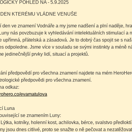
GICKÝ POHLED NA - 5.9.2025
- DEN KTERÉMU VLÁDNE VENUŠE
í den ve znamení Vodnáře a my jsme nadšení a plní naděje, hra
Luny nás povzbuzuje k vyhledávání intelektuálních stimulací a
e upřímná, přátelská a zásadová. Je to dobrý čas spojit se s naš
s odpoledne. Jsme více v souladu se svými instinkty a méně ná
 jedinečnější prvky lidí, situací a projektů.
ání předpovědí pro všechna znamení najdete na mém HeroHero 
trologické předpovědi pro všechna znamení.
na odkaz:
erohero.co/evamatulova
cí Luna
ouvisející se znamením Luny:
 Lýtka, kotníky, holenní kost, achilovka, bérce, svalstvo předloktí
ny jsou dnes citlivé, proto se snažte o ně pečovat a nezatěžovat