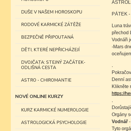
ASTROLO
DUŠE V NAŠEM HOROSKOPU
PÁTEK 
RODOVÉ KARMICKÉ ZÁTĚŽE
Luna tráv
přechod 
BEZPEČNĚ PŘIPOUTANÁ
Vodnáři j
-Mars dne
DĚTI, KTERÉ NEPŘICHÁZEJÍ
oceňujeme
DVOJČATA: STEJNÝ ZAČÁTEK-
.
ODLIŠNÁ CESTA
Pokračov
Denní as
ASTRO - CHIROMANTIE
Klikněte 
https://h
NOVÉ ONLINE KURZY
.
Dorůstají
KURZ KARMICKÉ NUMEROLOGIE
Orgány s
Vodnář
-
ASTROLOGICKÁ PSYCHOLOGIE
Tyto orgá