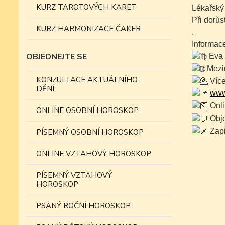
KURZ TAROTOVÝCH KARET
Lékařský
Při dorůs
KURZ HARMONIZACE ČAKER
.
Informace
OBJEDNEJTE SE
Eva 
Mezin
KONZULTACE AKTUÁLNÍHO
Více
DĚNÍ
www
Onli
ONLINE OSOBNÍ HOROSKOP
Obje
Zapi
PÍSEMNÝ OSOBNÍ HOROSKOP
ONLINE VZTAHOVÝ HOROSKOP
PÍSEMNÝ VZTAHOVÝ
HOROSKOP
PSANÝ ROČNÍ HOROSKOP