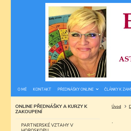
O MĚ
KONTAKT
PŘEDNÁŠKY ONLINE
ČLÁNKY K ZAM
ONLINE PŘEDNÁŠKY A KURZY K
Úvod
ZAKOUPENÍ
.
PARTNERSKÉ VZTAHY V
HOROSKOPU