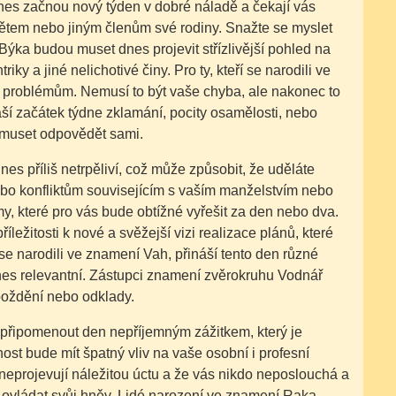
es začnou nový týden v dobré náladě a čekají vás
dětem nebo jiným členům své rodiny. Snažte se myslet
 Býka budou muset dnes projevit střízlivější pohled na
iky a jiné nelichotivé činy. Pro ty, kteří se narodili ve
t problémům. Nemusí to být vaše chyba, ale nakonec to
áší začátek týdne zklamání, pocity osamělosti, nebo
 muset odpovědět sami.
s příliš netrpěliví, což může způsobit, že uděláte
o konfliktům souvisejícím s vaším manželstvím nebo
, které pro vás bude obtížné vyřešit za den nebo dva.
íležitosti k nové a svěžejší vizi realizace plánů, které
 se narodili ve znamení Vah, přináší tento den různé
u dnes relevantní. Zástupci znamení zvěrokruhu Vodnář
zpoždění nebo odklady.
 připomenout den nepříjemným zážitkem, který je
t bude mít špatný vliv na vaše osobní i profesní
 neprojevují náležitou úctu a že vás nikdo neposlouchá a
 ovládat svůj hněv. Lidé narození ve znamení Raka