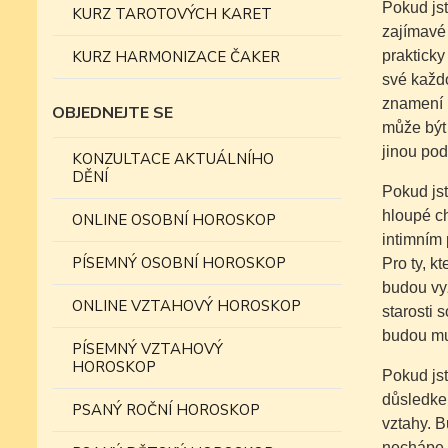
Pokud js
KURZ TAROTOVÝCH KARET
zajímavé 
KURZ HARMONIZACE ČAKER
prakticky
své každo
znamení P
OBJEDNEJTE SE
může být 
jinou po
KONZULTACE AKTUÁLNÍHO
DĚNÍ
Pokud jst
hloupé c
ONLINE OSOBNÍ HOROSKOP
intimním 
PÍSEMNÝ OSOBNÍ HOROSKOP
Pro ty, k
budou vyž
ONLINE VZTAHOVÝ HOROSKOP
starosti 
budou mus
PÍSEMNÝ VZTAHOVÝ
HOROSKOP
Pokud jst
důsledkem
PSANÝ ROČNÍ HOROSKOP
vztahy. B
nechápe v