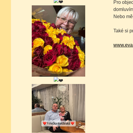
Pro objed
domluvíme
Nebo mě 
Také si p
www.eva