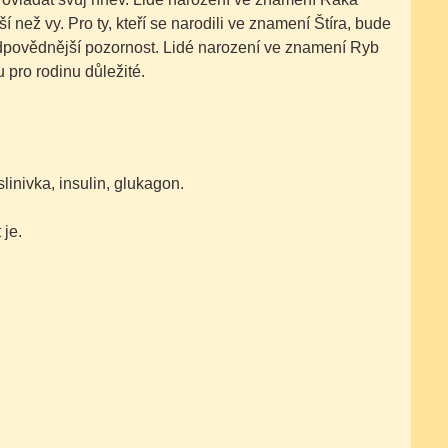
 než vy. Pro ty, kteří se narodili ve znamení Štíra, bude
dpovědnější pozornost. Lidé narození ve znamení Ryb
u pro rodinu důležité.
inivka, insulin, glukagon.
 je.