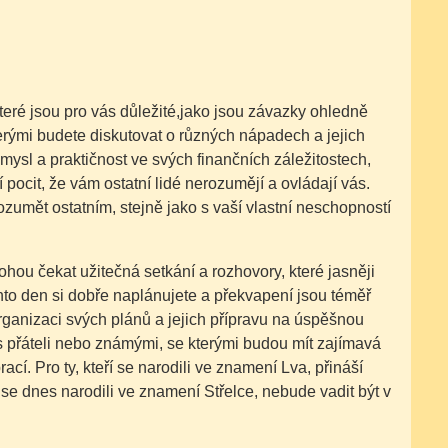
které jsou pro vás důležité,jako jsou závazky ohledně
terými budete diskutovat o různých nápadech a jejich
mysl a praktičnost ve svých finančních záležitostech,
pocit, že vám ostatní lidé nerozumějí a ovládají vás.
zumět ostatním, stejně jako s vaší vlastní neschopností
hou čekat užitečná setkání a rozhovory, které jasněji
ento den si dobře naplánujete a překvapení jsou téměř
rganizaci svých plánů a jejich přípravu na úspěšnou
s přáteli nebo známými, se kterými budou mít zajímavá
í. Pro ty, kteří se narodili ve znamení Lva, přináší
se dnes narodili ve znamení Střelce, nebude vadit být v