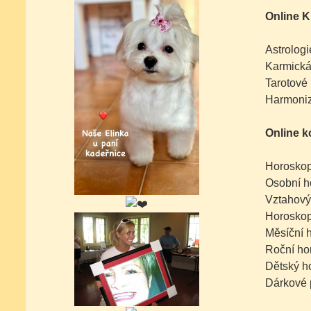
Online K
Astrologi
Karmická
Tarotové 
Harmoniz
Online k
Horoskop
Osobní h
Vztahový
Horoskop
Měsíční 
Roční ho
Dětský h
Dárkové 