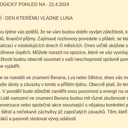
GICKÝ POHLED NA - 22.4.2024
Í - DEN KTERÉMU VLÁDNE LUNA
u týdne vás potěší, že se vám budou dobře vyvíjet záležitosti, 
, finanční příjmy. Zajímavé rozhovory povedete s přáteli, se k
lizaci v následujících dnech či měsících. Dnes určitě ukážete s
řinese úspěch. Můžete narazit na opozice, které ve vás vyvolají 
žkosti budou obecně souviset s vaší neschopností správně poro
e vyjádřit.
e se narodili ve znamení Berana, Lva nebo Střelce, dnes vás mo
vaše úkoly a závazky v tomto a příštím týdnu. Obecně platí, že t
V pondělí bude důležité zaměřit svou pozornost a energii na o
. Lidé narození ve znamení Berana budou mít různé zkušenosti 
nverzace nebo společné akce související s nějakou konkrétní prac
 štěstí a nečekané záchvěvy již započatých závazků. Těm, kteří 
váků a pasivně sledovat vývoj událostí.