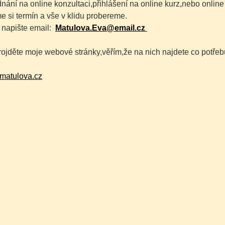
nání na online konzultaci,přihlášení na online kurz,nebo online
 si termín a vše v klidu probereme.
napište email:
Matulova.Eva@email.cz
rojděte moje webové stránky,věřím,že na nich najdete co potřeb
matulova.cz