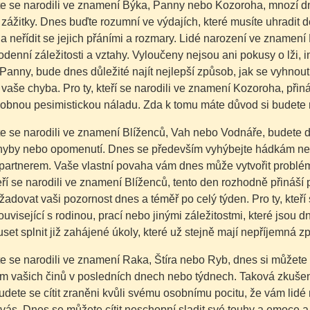
te se narodili ve znamení Býka, Panny nebo Kozoroha, mnozí dn
zážitky. Dnes buďte rozumní ve výdajích, které musíte uhradit 
 a neřídit se jejich přáními a rozmary. Lidé narození ve znamení
denní záležitosti a vztahy. Vyloučeny nejsou ani pokusy o lži, intr
anny, bude dnes důležité najít nejlepší způsob, jak se vyhnou
vaše chyba. Pro ty, kteří se narodili ve znamení Kozoroha, přin
dobnou pesimistickou náladu. Zda k tomu máte důvod si budete
e se narodili ve znamení Blíženců, Vah nebo Vodnáře, budete dne
hyby nebo opomenutí. Dnes se především vyhýbejte hádkám neb
partnerem. Vaše vlastní povaha vám dnes může vytvořit problémy
teří se narodili ve znamení Blíženců, tento den rozhodně přináší př
adovat vaši pozornost dnes a téměř po celý týden. Pro ty, kteří
související s rodinou, prací nebo jinými záležitostmi, které jso
et splnit již zahájené úkoly, které už stejně mají nepříjemná 
e se narodili ve znamení Raka, Štíra nebo Ryb, dnes si můžete
 vašich činů v posledních dnech nebo týdnech. Taková zkušenos
udete se cítit zraněni kvůli svému osobnímu pocitu, že vám lidé
ás. Dnes se můžete cítit neschopní sladit své touhy a emoce a