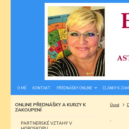
O MĚ
KONTAKT
PŘEDNÁŠKY ONLINE
ČLÁNKY K ZAM
ONLINE PŘEDNÁŠKY A KURZY K
Úvod
ZAKOUPENÍ
.
PARTNERSKÉ VZTAHY V
HOROSKOPU