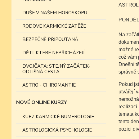
ASTROLO
DUŠE V NAŠEM HOROSKOPU
PONDĚL
RODOVÉ KARMICKÉ ZÁTĚŽE
Na začátk
BEZPEČNĚ PŘIPOUTANÁ
dokumentů
možné rea
DĚTI, KTERÉ NEPŘICHÁZEJÍ
což vám p
Dnešní tě
DVOJČATA: STEJNÝ ZAČÁTEK-
ODLIŠNÁ CESTA
správně s
Pokud jst
ASTRO - CHIROMANTIE
utvářejí 
nemožná. 
NOVÉ ONLINE KURZY
realizaci
témata ko
KURZ KARMICKÉ NUMEROLOGIE
tento den
pozici di
ASTROLOGICKÁ PSYCHOLOGIE