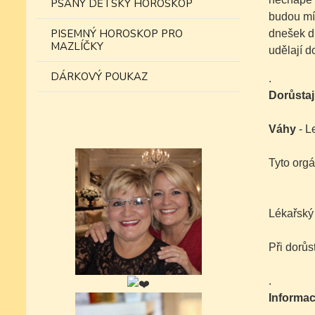
PSANÝ DĚTSKÝ HOROSKOP
budou mít
PISEMNÝ HOROSKOP PRO
dnešek d
MAZLÍČKY
udělají d
DÁRKOVÝ POUKAZ
.
Dorůstaj
Váhy
- L
Tyto orgá
Lékařský
Při dorůs
.
Informac