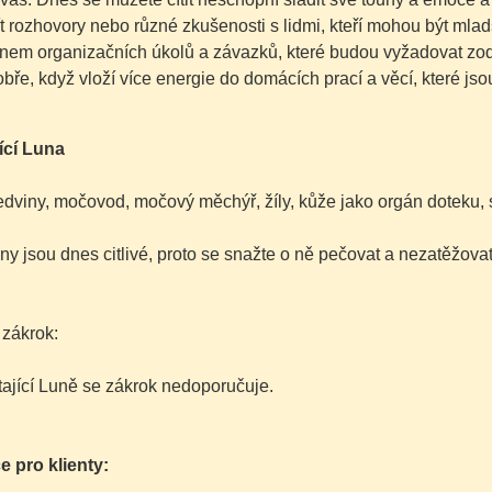
 rozhovory nebo různé zkušenosti s lidmi, kteří mohou být mladší
nem organizačních úkolů a závazků, které budou vyžadovat zo
obře, když vloží více energie do domácích prací a věcí, které jso
ící Luna
edviny, močovod, močový měchýř, žíly, kůže jako orgán doteku, sl
ny jsou dnes citlivé, proto se snažte o ně pečovat a nezatěžovat
 zákrok:
tající Luně se zákrok nedoporučuje.
e pro klienty: