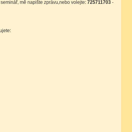
 seminář, mě napište zprávu,nebo volejte:
725711703
-
ujete: