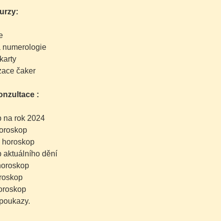
urzy:
e
 numerologie
karty
ace čaker
onzultace :
 na rok 2024
oroskop
 horoskop
 aktuálního dění
horoskop
roskop
oroskop
poukazy.