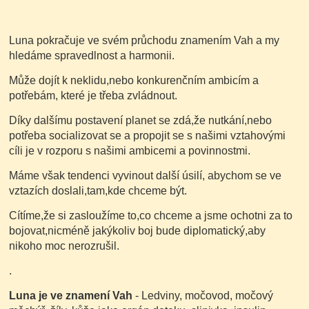
Luna pokračuje ve svém průchodu znamením Vah a my
hledáme spravedlnost a harmonii.
Může dojít k neklidu,nebo konkurenčním ambicím a
potřebám, které je třeba zvládnout.
Díky dalšímu postavení planet se zdá,že nutkání,nebo
potřeba socializovat se a propojit se s našimi vztahovými
cíli je v rozporu s našimi ambicemi a povinnostmi.
Máme však tendenci vyvinout další úsilí, abychom se ve
vztazích doslali,tam,kde chceme být.
Cítíme,že si zasloužíme to,co chceme a jsme ochotni za to
bojovat,nicméně jakýkoliv boj bude diplomatický,aby
nikoho moc nerozrušil.
.
Luna je ve znamení Vah
- Ledviny, močovod, močový