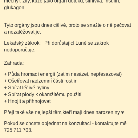
měchýř, žíly, kůže jako orgán doteku, slinivka, insulin,
glukagon.
Tyto orgány jsou dnes citlivé, proto se snažte o ně pečovat
a nezatěžovat je.
Lékařský zákrok:
Při dorůstající Luně se zákrok
nedoporučuje.
Zahrada:
+ Půda hromadí energii
(zatím nesázet, nepřesazovat)
+ Ošetřovat nadzemní části rostlin
+ Sbírat léčivé byliny
+ Sbírat plody k okamžitému použití
+ Hnojit a přihnojovat
Přeji také vše nejlepší těm,kteří mají dnes narozeniny
♥
Pokud se chcete objednat na konzultaci - kontaktujte mě
725 711 703.