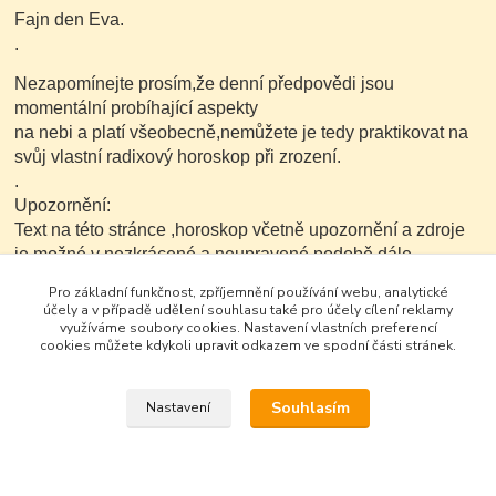
Fajn den Eva.
.
Nezapomínejte prosím,že denní předpovědi jsou
momentální probíhající aspekty
na nebi a platí všeobecně,nemůžete je tedy praktikovat na
svůj vlastní radixový horoskop při zrození.
.
Upozornění:
Text na této stránce ,horoskop včetně upozornění a zdroje
je možné v nezkrácené a neupravené podobě dále
kopírovat nekomerčním
Pro základní funkčnost, zpříjemnění používání webu, analytické
způsobem.
účely a v případě udělení souhlasu také pro účely cílení reklamy
využíváme soubory cookies. Nastavení vlastních preferencí
cookies můžete kdykoli upravit odkazem ve spodní části stránek.
Souhlasím
Nastavení
Google+
Vytvořeno na
Eshop-rychle.cz