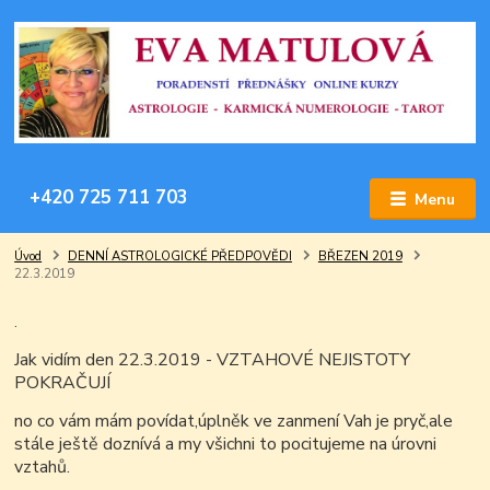
+420 725 711 703
Menu
Úvod
DENNÍ ASTROLOGICKÉ PŘEDPOVĚDI
BŘEZEN 2019
22.3.2019
.
Jak vidím den 22.3.2019 - VZTAHOVÉ NEJISTOTY
POKRAČUJÍ
no co vám mám povídat,úplněk ve zanmení Vah je pryč,ale
stále ještě doznívá a my všichni to pocitujeme na úrovni
vztahů.