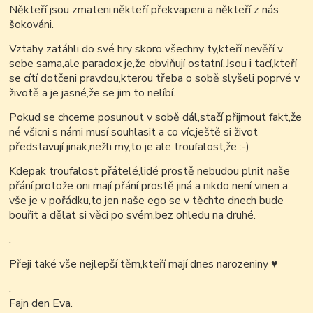
Někteří jsou zmateni,někteří překvapeni a někteří z nás
šokováni.
Vztahy zatáhli do své hry skoro všechny ty,kteří nevěří v
sebe sama,ale paradox je,že obviňují ostatní.Jsou i tací,kteří
se cítí dotčeni pravdou,kterou třeba o sobě slyšeli poprvé v
životě a je jasné,že se jim to nelíbí.
Pokud se chceme posunout v sobě dál,stačí přijmout fakt,že
né všicni s námi musí souhlasit a co víc,ještě si život
představují jinak,nežli my,to je ale troufalost,že :-)
Kdepak troufalost přátelé,lidé prostě nebudou plnit naše
přání,protože oni mají přání prostě jiná a nikdo není vinen a
vše je v pořádku,to jen naše ego se v těchto dnech bude
bouřit a dělat si věci po svém,bez ohledu na druhé.
.
Přeji také vše nejlepší těm,kteří mají dnes narozeniny
♥
.
Fajn den Eva.