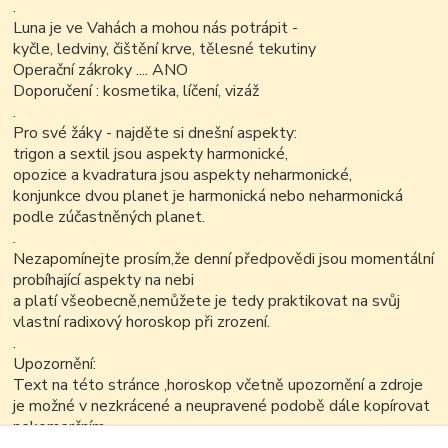
.
Luna je ve Vahách a mohou nás potrápit -
kyčle, ledviny, čištění krve, tělesné tekutiny
Operační zákroky .... ANO
Doporučení : kosmetika, líčení, vizáž
.
Pro své žáky - najděte si dnešní aspekty:
trigon a sextil jsou aspekty harmonické,
opozice a kvadratura jsou aspekty neharmonické,
konjunkce dvou planet je harmonická nebo neharmonická
podle zúčastněných planet.
.
Nezapomínejte prosím,že denní předpovědi jsou momentální
probíhající aspekty na nebi
a platí všeobecně,nemůžete je tedy praktikovat na svůj
vlastní radixový horoskop při zrození.
.
Upozornění:
Text na této stránce ,horoskop včetně upozornění a zdroje
je možné v nezkrácené a neupravené podobě dále kopírovat
nekomerčním