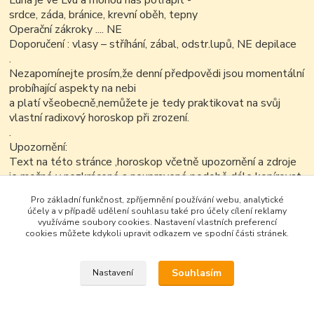
Luna je ve Lvu a mohou nás potrápit -
srdce, záda, bránice, krevní oběh, tepny
Operační zákroky .... NE
Doporučení : vlasy – stříhání, zábal, odstr.lupů, NE depilace
.
Nezapomínejte prosím,že denní předpovědi jsou momentální
probíhající aspekty na nebi
a platí všeobecně,nemůžete je tedy praktikovat na svůj
vlastní radixový horoskop při zrození.
.
Upozornění:
Text na této stránce ,horoskop včetně upozornění a zdroje
je možné v nezkrácené a neupravené podobě dále kopírovat
nekomerčním
Pro základní funkčnost, zpříjemnění používání webu, analytické
způsobem..
účely a v případě udělení souhlasu také pro účely cílení reklamy
využíváme soubory cookies. Nastavení vlastních preferencí
cookies můžete kdykoli upravit odkazem ve spodní části stránek.
Souhlasím
Nastavení
Google+
Vytvořeno na
Eshop-rychle.cz