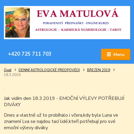
+420 725 711 703
Menu
Úvod
DENNÍ ASTROLOGICKÉ PŘEDPOVĚDI
BŘEZEN 2019
18.3.2019
.
Jak vidím den 18.3.2019 - EMOČNÍ VÝLEVY POTŘEBUJÍ
DIVÁKY
Dnes a vlastně už to probíhalo i včera,kdy byla Luna ve
znamení Lva se najdou tací lidé,kteří potřebují pro své
emoční výlevy diváky.