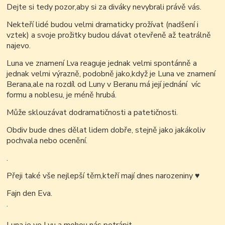
Dejte si tedy pozor,aby si za diváky nevybrali právě vás.
Nekteří lidé budou velmi dramaticky prožívat (nadšení i
vztek) a svoje prožitky budou dávat otevřeně až teatrálně
najevo.
Luna ve znamení Lva reaguje jednak velmi spontánně a
jednak velmi výrazně, podobně jako,když je Luna ve znamení
Berana,ale na rozdíl od Luny v Beranu má její jednání víc
formu a noblesu, je méně hrubá.
Může sklouzávat dodramatičnosti a patetičnosti.
Obdiv bude dnes dělat lidem dobře, stejně jako jakákoliv
pochvala nebo ocenění.
.
Přeji také vše nejlepší těm,kteří mají dnes narozeniny
♥
Fajn den Eva.
.