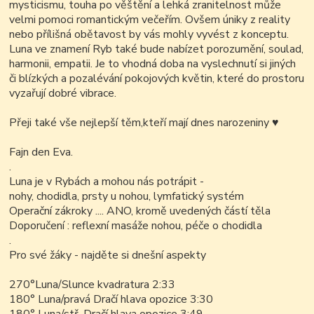
mysticismu, touha po věštění a lehká zranitelnost může
velmi pomoci romantickým večeřím. Ovšem úniky z reality
nebo přílišná obětavost by vás mohly vyvést z konceptu.
Luna ve znamení Ryb také bude nabízet porozumění, soulad,
harmonii, empatii. Je to vhodná doba na vyslechnutí si jiných
či blízkých a pozalévání pokojových květin, které do prostoru
vyzařují dobré vibrace.
Přeji také vše nejlepší těm,kteří mají dnes narozeniny
♥
Fajn den Eva.
.
Luna je v Rybách a mohou nás potrápit -
nohy, chodidla, prsty u nohou, lymfatický systém
Operační zákroky .... ANO, kromě uvedených částí těla
Doporučení : reflexní masáže nohou, péče o chodidla
.
Pro své žáky - najděte si dnešní aspekty
270°Luna/Slunce kvadratura 2:33
180° Luna/pravá Dračí hlava opozice 3:30