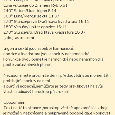
180° Luna/stř. Dračí hlava opozice 3:49
Luna vstupuje do Znamení Ryb 5:51
240° Saturn/Uran trigon 8:14
300° Luna/Merkur sextil 11:37
270° Slunce/pravá Dračí hlava kvadratura 15:11
180° Venuše/Jupiter opozice 16:11
270° Slunce/stř. Dračí hlava kvadratura 18:37
(zdroj: astro.com)
.
trigon a sextil jsou aspekty harmonické,
opozice a kvadratura jsou aspekty neharmonické,
konjunkce dvou planet je harmonická nebo neharmonická
podle zúčastněných planet.
.
Nezapomínejte prosím,že denní předpovědi jsou momentální
probíhající aspekty na nebi
a platí všeobecně,nemůžete je tedy praktikovat na svůj
vlastní radixový horoskop při zrození.
.
Upozornění:
Text na této stránce ,horoskop včetně upozornění a zdroje
je možné v nezkrácené a neupravené podobě dále kopírovat