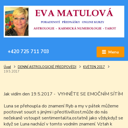
+420 725 711 703
Menu
Úvod
DENNÍ ASTROLOGICKÉ PŘEDPOVĚDI
KVĚTEN 2017
19.5.2017
Jak vidím den 19.5.2017 -
VYHNĚTE SE EMOČNÍM SÍTÍM
Luna se přehoupla do znamení Ryb a my v pátek můžeme
pocitovat soucit s jinými i přecitlivělost,může do nás
nečekaně vstoupit sentimentalita,ostatně jako vždy,když se
když se Luna nachází v tomto vodním znamení. Vztah k