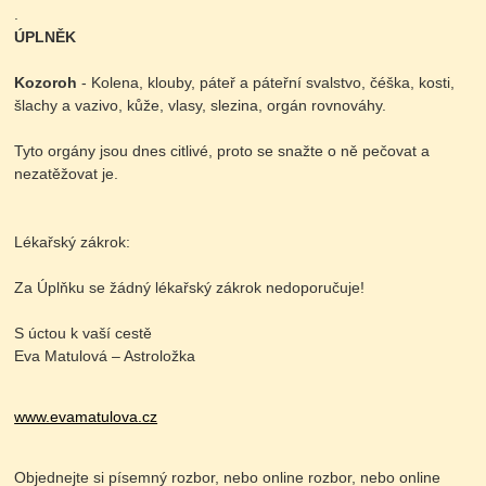
.
ÚPLNĚK
Kozoroh
- Kolena, klouby, páteř a páteřní svalstvo, čéška, kosti,
šlachy a vazivo, kůže, vlasy, slezina, orgán rovnováhy.
Tyto orgány jsou dnes citlivé, proto se snažte o ně pečovat a
nezatěžovat je.
Lékařský zákrok:
Za Úplňku se žádný lékařský zákrok nedoporučuje!
S úctou k vaší cestě
Eva Matulová – Astroložka
www.evamatulova.cz
Objednejte si písemný rozbor, nebo online rozbor, nebo online