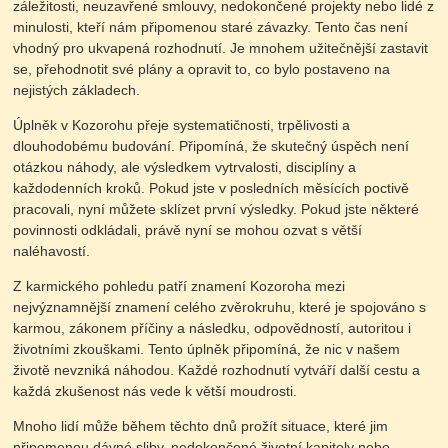
záležitosti, neuzavřené smlouvy, nedokončené projekty nebo lidé z
minulosti, kteří nám připomenou staré závazky. Tento čas není
vhodný pro ukvapená rozhodnutí. Je mnohem užitečnější zastavit
se, přehodnotit své plány a opravit to, co bylo postaveno na
nejistých základech.
Úplněk v Kozorohu přeje systematičnosti, trpělivosti a
dlouhodobému budování. Připomíná, že skutečný úspěch není
otázkou náhody, ale výsledkem vytrvalosti, disciplíny a
každodenních kroků. Pokud jste v posledních měsících poctivě
pracovali, nyní můžete sklízet první výsledky. Pokud jste některé
povinnosti odkládali, právě nyní se mohou ozvat s větší
naléhavostí.
Z karmického pohledu patří znamení Kozoroha mezi
nejvýznamnější znamení celého zvěrokruhu, které je spojováno s
karmou, zákonem příčiny a následku, odpovědností, autoritou i
životními zkouškami. Tento úplněk připomíná, že nic v našem
životě nevzniká náhodou. Každé rozhodnutí vytváří další cestu a
každá zkušenost nás vede k větší moudrosti.
Mnoho lidí může během těchto dnů prožít situace, které jim
připomenou dávné sliby, nedokončené životní kapitoly nebo