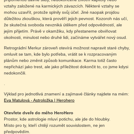
vztahy založené na karmických závazcích. Některé vztahy se
mohou uzavřít, protože splnily svůj účel. Jiné naopak projdou
důležitou zkouškou, která prověří jejich pevnost. Kozoroh nás učí,
že skutečná svoboda nevzniká útěkem před odpovědností, ale
jejím přijetím. Právě v okamžiku, kdy přestaneme obviňovat
okolnosti, minulost nebo druhé lidi, začínáme vytvářet nový osud.
Retrográdní Merkur zároveň otevírá možnost napravit staré chyby,
omluvit se tam, kde bylo potřeba, vrátit se k rozpracovaným
plánům nebo změnit způsob komunikace. Karma totiž často
nepřichází jako trest, ale jako příležitost dokončit to, co jsme kdysi
nedokončili.
.
Výklad pro jednotlivá znamení a zajímavé články najdete na mém:
Eva Matulová - Astroložka | Herohero
Otevřete dveře do mého HeroHero
Prostor, kde astrologie mluví potichu, ale jde do hloubky.
Místo pro ty, kteří chtějí rozumět souvislostem, ne jen
předpovědím.