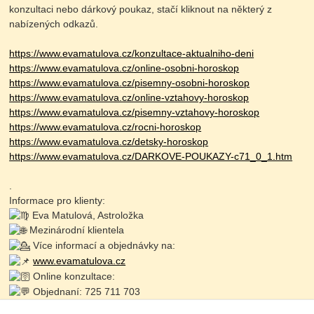
konzultaci nebo dárkový poukaz, stačí kliknout na některý z
nabízených odkazů.
https://www.evamatulova.cz/konzultace-aktualniho-deni
https://www.evamatulova.cz/online-osobni-horoskop
https://www.evamatulova.cz/pisemny-osobni-horoskop
https://www.evamatulova.cz/online-vztahovy-horoskop
https://www.evamatulova.cz/pisemny-vztahovy-horoskop
https://www.evamatulova.cz/rocni-horoskop
https://www.evamatulova.cz/detsky-horoskop
https://www.evamatulova.cz/DARKOVE-POUKAZY-c71_0_1.htm
.
Informace pro klienty:
Eva Matulová, Astroložka
Mezinárodní klientela
Více informací a objednávky na:
www.evamatulova.cz
Online konzultace:
Objednaní: 725 711 703
Zapište se do online