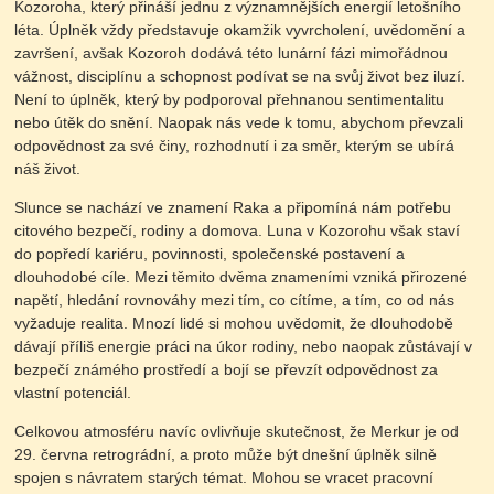
Kozoroha, který přináší jednu z významnějších energií letošního
léta. Úplněk vždy představuje okamžik vyvrcholení, uvědomění a
završení, avšak Kozoroh dodává této lunární fázi mimořádnou
vážnost, disciplínu a schopnost podívat se na svůj život bez iluzí.
Není to úplněk, který by podporoval přehnanou sentimentalitu
nebo útěk do snění. Naopak nás vede k tomu, abychom převzali
odpovědnost za své činy, rozhodnutí i za směr, kterým se ubírá
náš život.
Slunce se nachází ve znamení Raka a připomíná nám potřebu
citového bezpečí, rodiny a domova. Luna v Kozorohu však staví
do popředí kariéru, povinnosti, společenské postavení a
dlouhodobé cíle. Mezi těmito dvěma znameními vzniká přirozené
napětí, hledání rovnováhy mezi tím, co cítíme, a tím, co od nás
vyžaduje realita. Mnozí lidé si mohou uvědomit, že dlouhodobě
dávají příliš energie práci na úkor rodiny, nebo naopak zůstávají v
bezpečí známého prostředí a bojí se převzít odpovědnost za
vlastní potenciál.
Celkovou atmosféru navíc ovlivňuje skutečnost, že Merkur je od
29. června retrográdní, a proto může být dnešní úplněk silně
spojen s návratem starých témat. Mohou se vracet pracovní