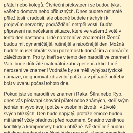
přátel nebo kolegů. Čtvrteční překvapení se budou týkat
vašeho domova nebo příbuzných. Dnes budete mít malé
příležitosti k radosti, ale obecně budete náchylní k
projevům nervozity, podráždění, netrpělivosti. Buďte
připraveni na nečekané situace, které ve vašem životě v
tento den nastanou. Lidé narození ve znamení Blíženců
budou mít dynamičtější, rušnější a náročnější den. Možná
budete muset obrátit svou pozornost k domácím a domácím
záležitostem. Pro ty, kteří se v tento den narodili ve znamení
Vah, bude důležité materiální zabezpečení a klid. Lidé
narození ve znamení Vodnáře by se měli vyhýbat fyzické
námaze, neignorovat zdravotní potíže a v případě potřeby
brát v úvahu počasí tohoto dne.
Pokud jste se narodili ve znamení Raka, Štíra nebo Ryb,
dnes vás překvapí chování přátel nebo známých, kteří svým
jednáním vyvolávají potíže v osobním životě i v životě
svých blízkých. Den bude napjatý, protože emoce budou
mít téměř vždy přednost před rozumem. Snadno vzniknou
konflikty a kompromisy budou obtížné. Někteří lidé budou