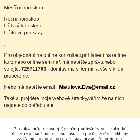
Měsíční horoskop
Roční horoskop
Dětský horoskop
Dárkové poukazy
.
Pro objednání na online konzultaci,přihlášení na online
kurz,nebo online seminář, mě napište zprávu,nebo
volejte:
725711703
- domluvíme si termín a vše v klidu
probereme.
Nebo mě napište email:
Matulova.Eva@email.cz
Také si projděte moje webové stránky,věřím,že na nich
najdete co potřebujete:
www.evamatulova.cz
Pro základní funkčnost, zpříjemnění používání webu, analytické
účely a v případě udělení souhlasu také pro účely cílení reklamy
využíváme soubory cookies. Nastavení vlastních preferencí