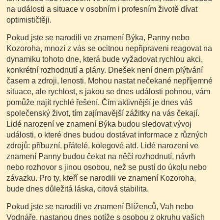
na události a situace v osobním i profesním životě dívat
optimističtěji.
Pokud jste se narodili ve znamení Býka, Panny nebo
Kozoroha, mnozí z vás se ocitnou nepřipraveni reagovat na
dynamiku tohoto dne, která bude vyžadovat rychlou akci,
konkrétní rozhodnutí a plány. Dnešek není dnem plýtvání
časem a zdroji, lenosti. Mohou nastat nečekané nepříjemné
situace, ale rychlost, s jakou se dnes události pohnou, vám
pomůže najít rychlé řešení. Čím aktivnější je dnes váš
společenský život, tím zajímavější zážitky na vás čekají.
Lidé narození ve znamení Býka budou sledovat vývoj
události, o které dnes budou dostávat informace z různých
zdrojů: příbuzní, přátelé, kolegové atd. Lidé narození ve
znamení Panny budou čekat na něčí rozhodnutí, návrh
nebo rozhovor s jinou osobou, než se pustí do úkolu nebo
závazku. Pro ty, kteří se narodili ve znamení Kozoroha,
bude dnes důležitá láska, citová stabilita.
Pokud jste se narodili ve znamení Blíženců, Vah nebo
Vodnáře, nastanou dnes potíže s osobou z okruhu vašich