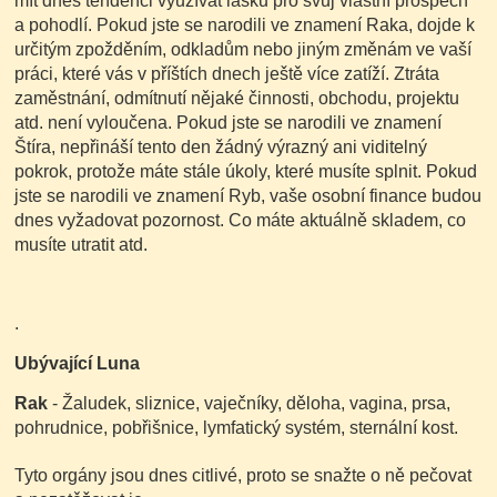
mít dnes tendenci využívat lásku pro svůj vlastní prospěch
a pohodlí. Pokud jste se narodili ve znamení Raka, dojde k
určitým zpožděním, odkladům nebo jiným změnám ve vaší
práci, které vás v příštích dnech ještě více zatíží. Ztráta
zaměstnání, odmítnutí nějaké činnosti, obchodu, projektu
atd. není vyloučena. Pokud jste se narodili ve znamení
Štíra, nepřináší tento den žádný výrazný ani viditelný
pokrok, protože máte stále úkoly, které musíte splnit. Pokud
jste se narodili ve znamení Ryb, vaše osobní finance budou
dnes vyžadovat pozornost. Co máte aktuálně skladem, co
musíte utratit atd.
.
Ubývající Luna
Rak
- Žaludek, sliznice, vaječníky, děloha, vagina, prsa,
pohrudnice, pobřišnice, lymfatický systém, sternální kost.
Tyto orgány jsou dnes citlivé, proto se snažte o ně pečovat