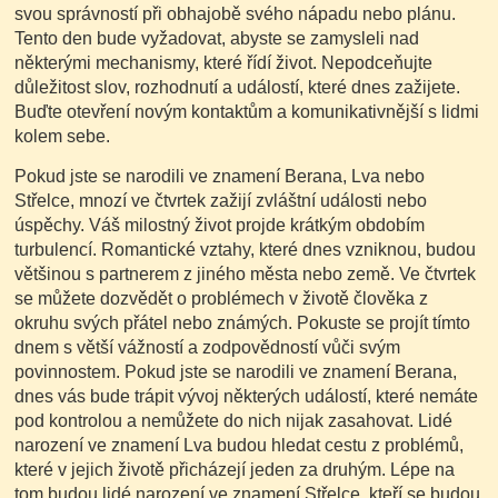
svou správností při obhajobě svého nápadu nebo plánu.
Tento den bude vyžadovat, abyste se zamysleli nad
některými mechanismy, které řídí život. Nepodceňujte
důležitost slov, rozhodnutí a událostí, které dnes zažijete.
Buďte otevření novým kontaktům a komunikativnější s lidmi
kolem sebe.
Pokud jste se narodili ve znamení Berana, Lva nebo
Střelce, mnozí ve čtvrtek zažijí zvláštní události nebo
úspěchy. Váš milostný život projde krátkým obdobím
turbulencí. Romantické vztahy, které dnes vzniknou, budou
většinou s partnerem z jiného města nebo země. Ve čtvrtek
se můžete dozvědět o problémech v životě člověka z
okruhu svých přátel nebo známých. Pokuste se projít tímto
dnem s větší vážností a zodpovědností vůči svým
povinnostem. Pokud jste se narodili ve znamení Berana,
dnes vás bude trápit vývoj některých událostí, které nemáte
pod kontrolou a nemůžete do nich nijak zasahovat. Lidé
narození ve znamení Lva budou hledat cestu z problémů,
které v jejich životě přicházejí jeden za druhým. Lépe na
tom budou lidé narození ve znamení Střelce, kteří se budou