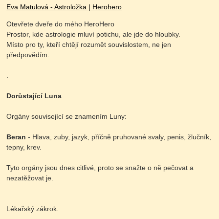
Eva Matulová - Astroložka | Herohero
Otevřete dveře do mého HeroHero
Prostor, kde astrologie mluví potichu, ale jde do hloubky.
Místo pro ty, kteří chtějí rozumět souvislostem, ne jen
předpovědím.
.
Dorůstající Luna
Orgány související se znamením Luny:
Beran
- Hlava, zuby, jazyk, příčně pruhované svaly, penis, žlučník,
tepny, krev.
Tyto orgány jsou dnes citlivé, proto se snažte o ně pečovat a
nezatěžovat je.
Lékařský zákrok: