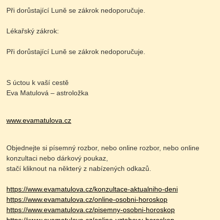
Při dorůstající Luně se zákrok nedoporučuje.
Lékařský zákrok:
Při dorůstající Luně se zákrok nedoporučuje.
S úctou k vaší cestě
Eva Matulová – astroložka
www.evamatulova.cz
Objednejte si písemný rozbor, nebo online rozbor, nebo online
konzultaci nebo dárkový poukaz,
stačí kliknout na některý z nabízených odkazů.
https://www.evamatulova.cz/konzultace-aktualniho-deni
https://www.evamatulova.cz/online-osobni-horoskop
https://www.evamatulova.cz/pisemny-osobni-horoskop