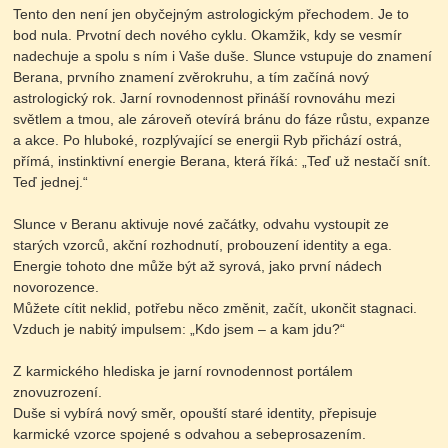
Tento den není jen obyčejným astrologickým přechodem. Je to
bod nula. Prvotní dech nového cyklu. Okamžik, kdy se vesmír
nadechuje a spolu s ním i Vaše duše. Slunce vstupuje do znamení
Berana, prvního znamení zvěrokruhu, a tím začíná nový
astrologický rok. Jarní rovnodennost přináší rovnováhu mezi
světlem a tmou, ale zároveň otevírá bránu do fáze růstu, expanze
a akce. Po hluboké, rozplývající se energii Ryb přichází ostrá,
přímá, instinktivní energie Berana, která říká: „Teď už nestačí snít.
Teď jednej.“
Slunce v Beranu aktivuje nové začátky, odvahu vystoupit ze
starých vzorců, akční rozhodnutí, probouzení identity a ega.
Energie tohoto dne může být až syrová, jako první nádech
novorozence.
Můžete cítit neklid, potřebu něco změnit, začít, ukončit stagnaci.
Vzduch je nabitý impulsem: „Kdo jsem – a kam jdu?“
Z karmického hlediska je jarní rovnodennost portálem
znovuzrození.
Duše si vybírá nový směr, opouští staré identity, přepisuje
karmické vzorce spojené s odvahou a sebeprosazením.