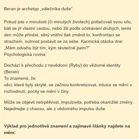
Beran je archetyp „válečníka duše“.
Pokud jste v minulosti (či minulých životech) potlačovali svou sílu,
báli se jít vlastní cestou, nebo žili podle očekávání druhých, tento
den může přinést, silný vnitřní tlak změnit to, konfrontaci se
strachem, nutnost postavit se za sebe. Karmická otázka dne:
„Mám odvahu být tím, kým skutečně jsem?“
Psychologická rovina:
Dochází k přechodu z nevědomí (Ryby) do vědomé identity
(Beran)
To znamená, že:
věci, které byly skryté, se začnou konkretizovat, intuice se mění v
rozhodnutí, pocity se mění v činy.
Může se objevit netrpělivost, impulzivita, potřeba okamžité změny.
Nejednejte z chaosu, ale z vědomého impulsu duše.
.
Výklad pro jednotlivá znamení a zajímavé články najdete na
mém: