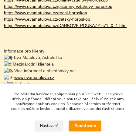
https://www.evamatulova.cz/online-vztahovy-horoskop
https://www.evamatulova.cz/pisemny-vztahovy-horoskop
https://www.evamatulova.cz/rocni-horoskop
https://www.evamatulova.cz/detsky-horoskop
https://www.evamatulova.cz/DARKOVE-POUKAZY-c71_0_1.htm
.
Informace pro klienty:
Eva Matulová, Astroložka
Mezinárodní klientela
Více informací a objednávky na:
www.evamatulova.cz
Online konzultace:
Objednaní: 725 711 703
Pro základní funkčnost, zpříjemnění používání webu, analytické
Zapište se do online kurzů
účely a v případě udělení souhlasu také pro účely cílení reklamy
využíváme soubory cookies. Nastavení vlastních preferencí
cookies můžete kdykoli upravit odkazem ve spodní části stránek.
Souhlasím
Nastavení
Google+