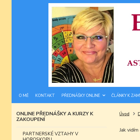
O MĚ
KONTAKT
PŘEDNÁŠKY ONLINE
ČLÁNKY K ZAM
ONLINE PŘEDNÁŠKY A KURZY K
Úvod
ZAKOUPENÍ
Jak vidí
PARTNERSKÉ VZTAHY V
HOROSKOPU