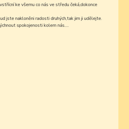
střícní ke všemu co nás ve středu čeká,dokonce
d jste nakloněni radosti druhých,tak jim ji udělejte.
chnout spokojenosti kolem nás.....