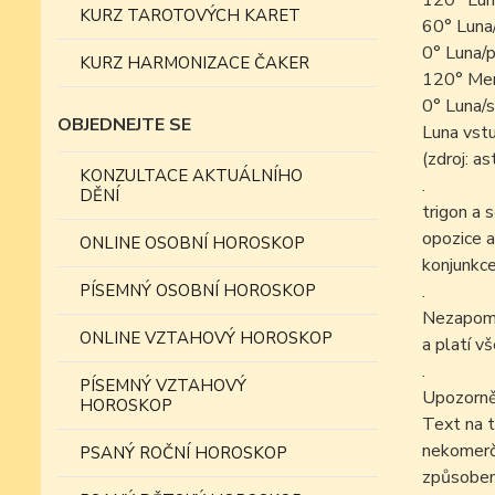
120° Lun
KURZ TAROTOVÝCH KARET
60° Luna
0° Luna/p
KURZ HARMONIZACE ČAKER
120° Mer
0° Luna/s
OBJEDNEJTE SE
Luna vst
(zdroj: a
KONZULTACE AKTUÁLNÍHO
.
DĚNÍ
trigon a 
opozice a
ONLINE OSOBNÍ HOROSKOP
konjunkce
PÍSEMNÝ OSOBNÍ HOROSKOP
.
Nezapomín
ONLINE VZTAHOVÝ HOROSKOP
a platí v
.
PÍSEMNÝ VZTAHOVÝ
Upozorně
HOROSKOP
Text na t
nekomer
PSANÝ ROČNÍ HOROSKOP
způsobe