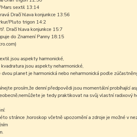
a/Uran trigon 12:50
/Mars sextil 13:14
ravá Dračí hlava konjunkce 13:56
kur/Pluto trigon 14:2
tř. Dračí hlava konjunkce 15:7
upuje do Znamení Panny 18:15
stro.com)
sextil jsou aspekty harmonické,
 kvadratura jsou aspekty neharmonické,
 dvou planet je harmonická nebo neharmonická podle zúčastněný
ejte prosím,že denní předpovědi jsou momentální probíhající as
šeobecně,nemůžete je tedy praktikovat na svůj vlastní radixový h
ní:
éto stránce ,horoskop včetně upozornění a zdroje je možné v n
čním
m.