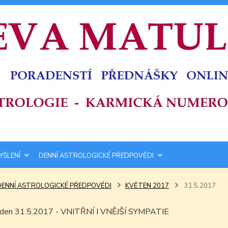
YŠLENÍ
DENNÍ ASTROLOGICKÉ PŘEDPOVĚDI
DENNÍ ASTROLOGICKÉ PŘEDPOVĚDI
KVĚTEN 2017
31.5.2017
m den 31.5.2017 - VNITŘNÍ I VNĚJŠÍ SYMPATIE