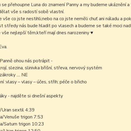
u se přehoupne Luna do znamení Panny a my budeme ukáznění a v
lat vše s radostí sobě vlastní.
 vše co jste nestihli,nebo na co jste neměli chuť ani náladu a poku
t středy nás bude hladit po vlasech a budeme se také moci nadý
é vše nejlepší těm,kteří mají dnes narozeniny
♥
Eva.
 Panně ohou nás potrápit -
trojí, slezina, slinivka břišní, střeva, nervový systém
zákroky .... NE
í :vlasy – vlasy – účes, střih; péče o břicho
áky - najděte si dnešní aspekty
/Uran sextil 4:39
a/Venuše trigon 7:53
a/Saturn trigon 10:23