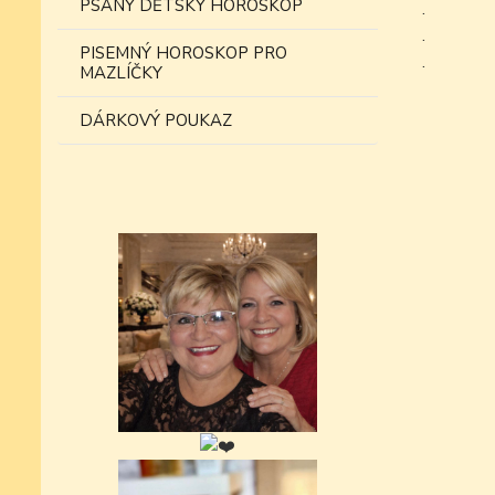
PSANÝ DĚTSKÝ HOROSKOP
.
.
PISEMNÝ HOROSKOP PRO
.
MAZLÍČKY
DÁRKOVÝ POUKAZ