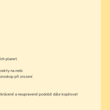
ch planet.
pekty na nebi
oroskop při zrození.
ezkrácené a neupravené podobě dále kopírovat