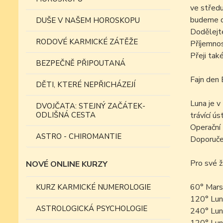
ve střed
budeme dě
DUŠE V NAŠEM HOROSKOPU
Dodělejte
RODOVÉ KARMICKÉ ZÁTĚŽE
Příjemnos
Přeji tak
BEZPEČNĚ PŘIPOUTANÁ
Fajn den 
DĚTI, KTERÉ NEPŘICHÁZEJÍ
Luna je v
DVOJČATA: STEJNÝ ZAČÁTEK-
ODLIŠNÁ CESTA
trávící ús
Operační 
ASTRO - CHIROMANTIE
Doporučen
Pro své ž
NOVÉ ONLINE KURZY
60° Mars
KURZ KARMICKÉ NUMEROLOGIE
120° Lun
ASTROLOGICKÁ PSYCHOLOGIE
240° Lun