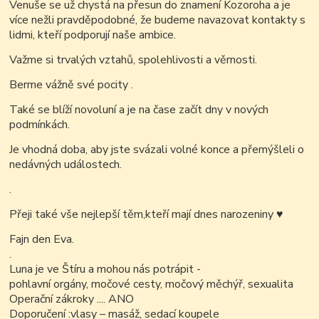
Venuše se už chystá na přesun do znamení Kozoroha a je
více nežli pravděpodobné, že budeme navazovat kontakty s
lidmi, kteří podporují naše ambice.
Važme si trvalých vztahů, spolehlivosti a věrnosti.
Berme vážně své pocity .
Také se blíží novoluní a je na čase začít dny v nových
podmínkách.
Je vhodná doba, aby jste svázali volné konce a přemýšleli o
nedávných událostech.
.
Přeji také vše nejlepší těm,kteří mají dnes narozeniny
♥
Fajn den Eva.
.
Luna je ve Štíru a mohou nás potrápit -
pohlavní orgány, močové cesty, močový měchýř, sexualita
Operační zákroky .... ANO
Doporučení :vlasy – masáž, sedací koupele