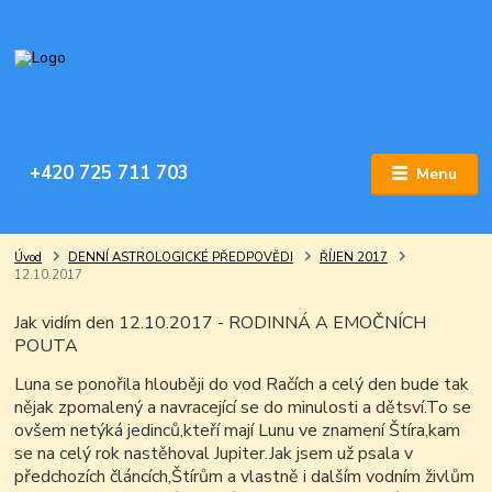
+420 725 711 703
Menu
Úvod
DENNÍ ASTROLOGICKÉ PŘEDPOVĚDI
ŘÍJEN 2017
12.10.2017
Jak vidím den 12.10.2017 -
RODINNÁ A EMOČNÍCH
POUTA
Luna se ponořila hlouběji do vod Račích a celý den bude tak
nějak zpomalený a navracející se do minulosti a dětsví.To se
ovšem netýká jedinců,kteří mají Lunu ve znamení Štíra,kam
se na celý rok nastěhoval Jupiter.Jak jsem už psala v
předchozích článcích,Štírům a vlastně i dalším vodním živlům