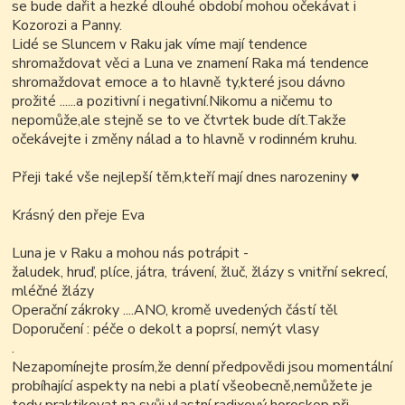
se bude dařit a hezké dlouhé období mohou očekávat i
Kozorozi a Panny.
Lidé se Sluncem v Raku jak víme mají tendence
shromaždovat věci a Luna ve znamení Raka má tendence
shromaždovat emoce a to hlavně ty,které jsou dávno
prožité ......a pozitivní i negativní.Nikomu a ničemu to
nepomůže,ale stejně se to ve čtvrtek bude dít.Takže
očekávejte i změny nálad a to hlavně v rodinném kruhu.
Přeji také vše nejlepší těm,kteří mají dnes narozeniny
♥
Krásný den přeje Eva
Luna je v Raku a mohou nás potrápit -
žaludek, hruď, plíce, játra, trávení, žluč, žlázy s vnitřní sekrecí,
mléčné žlázy
Operační zákroky ....ANO, kromě uvedených částí těl
Doporučení : péče o dekolt a poprsí, nemýt vlasy
.
Nezapomínejte prosím,že denní předpovědi jsou momentální
probíhající aspekty na nebi a platí všeobecně,nemůžete je