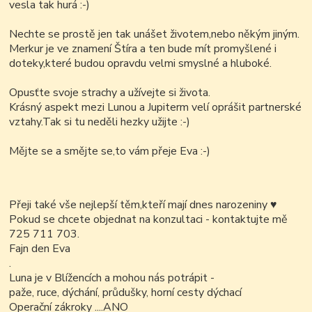
vesla tak hurá :-)
Nechte se prostě jen tak unášet životem,nebo někým jiným.
Merkur je ve znamení Štíra a ten bude mít promyšlené i
doteky,které budou opravdu velmi smyslné a hluboké.
Opusťte svoje strachy a užívejte si života.
Krásný aspekt mezi Lunou a Jupiterm velí oprášit partnerské
vztahy.
Tak si tu neděli hezky užijte :-)
Mějte se a smějte se,to vám přeje Eva :-)
Přeji také vše nejlepší těm,kteří mají dnes narozeniny
♥
Pokud se chcete objednat na konzultaci - kontaktujte mě
725 711 703.
Fajn den Eva
.
Luna je v Blížencích a mohou nás potrápit -
paže, ruce, dýchání, průdušky, horní cesty dýchací
Operační zákroky ....ANO