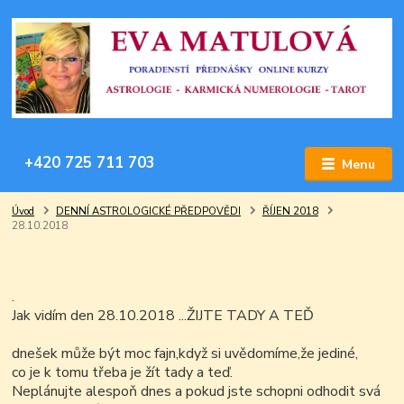
+420 725 711 703
Menu
Úvod
DENNÍ ASTROLOGICKÉ PŘEDPOVĚDI
ŘÍJEN 2018
28.10.2018
.
Jak vidím den 28.10.2018 ...ŽIJTE TADY A TEĎ
dnešek může být moc fajn,když si uvědomíme,že jediné,
co je k tomu třeba je žít tady a teď.
Neplánujte alespoň dnes a pokud jste schopni odhodit svá