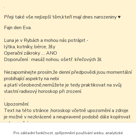
.
Přeji také vše nejlepší těm,kteří mají dnes narozeniny
♥
Fajn den Eva.
Luna je v Rybách a mohou nás potrápit -
lýtka, kotníky, bérce, žíly
Operační zákroky .... ANO
Doporučení : masáž nohou, ošetř. křečových žil
Nezapomínejte prosím,že denní předpovědi jsou momentální
probíhající aspekty na nebi
a platí všeobecně,nemůžete je tedy praktikovat na svůj
vlastní radixový horoskop při zrození.
.
Upozornění:
Text na této stránce ,horoskop včetně upozornění a zdroje
je možné v nezkrácené a neupravené podobě dále kopírovat
nekomerčním
způsobem..
Pro základní funkčnost, zpříjemnění používání webu, analytické