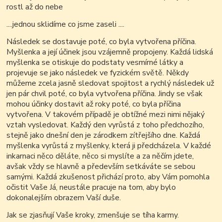
rostl až do nebe
....
jednou sklidíme co jsme zaseli ....
Následek se dostavuje poté, co byla vytvořena příčina.
Myšlenka a její účinek jsou vzájemně propojeny. Každá lidská
myšlenka se otiskuje do podstaty vesmírné látky a
projevuje se jako následek ve fyzickém světě. Někdy
můžeme zcela jasně sledovat spojitost a rychlý následek už
jen pár chvil poté, co byla vytvořena příčina. Jindy se však
mohou účinky dostavit až roky poté, co byla příčina
vytvořena. V takovém případě je obtížné mezi nimi nějaký
vztah vysledovat. Každý den vyrůstá z toho předchozího,
stejně jako dnešní den je zárodkem zítřejšího dne. Každá
myšlenka vyrůstá z myšlenky, která ji předcházela. V každé
inkarnaci něco děláte, něco si myslíte a za něčím jdete,
avšak vždy se hlavně a především setkáváte se sebou
samými. Každá zkušenost přichází proto, aby Vám pomohla
očistit Vaše Já, neustále pracuje na tom, aby bylo
dokonalejším obrazem Vaší duše.
Jak se zjasňují Vaše kroky, zmenšuje se tíha karmy.