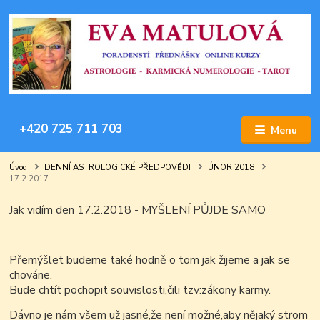
+420 725 711 703
Menu
Úvod
DENNÍ ASTROLOGICKÉ PŘEDPOVĚDI
ÚNOR 2018
17.2.2017
Jak vidím den 17.2.2018 - MYŠLENÍ PŮJDE SAMO
Přemýšlet budeme také hodně o tom jak žijeme a jak se
chováne.
Bude chtít pochopit souvislosti,čili tzv:zákony karmy.
Dávno je nám všem už jasné,že není možné,aby nějaký strom