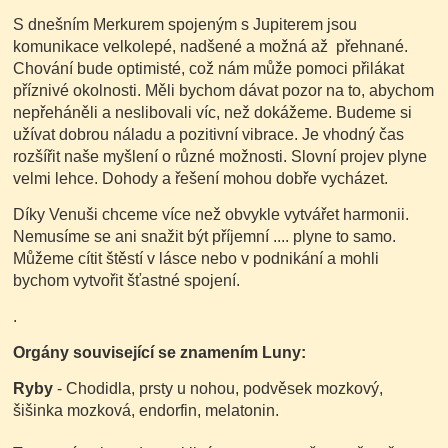
S dnešním Merkurem spojeným s Jupiterem jsou
komunikace velkolepé, nadšené a možná až přehnané.
Chování bude optimisté, což nám může pomoci přilákat
příznivé okolnosti. Měli bychom dávat pozor na to, abychom
nepřeháněli a neslibovali víc, než dokážeme. Budeme si
užívat dobrou náladu a pozitivní vibrace. Je vhodný čas
rozšířit naše myšlení o různé možnosti. Slovní projev plyne
velmi lehce. Dohody a řešení mohou dobře vycházet.
Díky Venuši chceme více než obvykle vytvářet harmonii.
Nemusíme se ani snažit být příjemní .... plyne to samo.
Můžeme cítit štěstí v lásce nebo v podnikání a mohli
bychom vytvořit šťastné spojení.
.
Orgány související se znamením Luny:
Ryby
- Chodidla, prsty u nohou, podvěsek mozkový,
šišinka mozková, endorfin, melatonin.