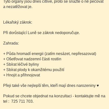
Tyto orgány jsou dnes citlivé, proto se snažte o ně pečovat
a nezatěžovat je.
Lékařský zákrok:
Při dorůstající Luně se zákrok nedoporučuje.
Zahrada:
+ Půda hromadí energii
(zatím nesázet, nepřesazovat)
+ Ošetřovat nadzemní části rostlin
+ Sbírat léčivé byliny
+ Sbírat plody k okamžitému použití
+ Hnojit a přihnojovat
Přeji také vše nejlepší těm, kteří mají dnes narozeniny
♥
Pokud se chcete objednat na konzultaci - kontaktujte mě na
tel : 725 711 703.