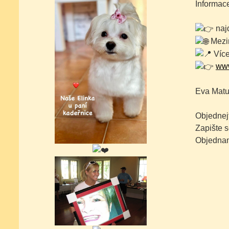
Informace
naj
Mezin
Více
www
Eva Matul
Objednejt
Zapište s
Objednan