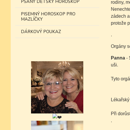
PSANÝ DĚTSKÝ HOROSKOP
rodiny, m
Nenechte 
PISEMNÝ HOROSKOP PRO
zádech a 
MAZLÍČKY
protože p
DÁRKOVÝ POUKAZ
.
Orgány s
Panna
- 
uši.
Tyto orgá
Lékařský
Při dorůs
.