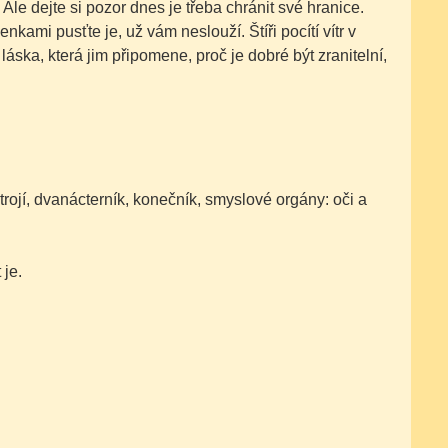
Ale dejte si pozor dnes je třeba chránit své hranice.
mi pusťte je, už vám neslouží. Štíři pocítí vítr v
ska, která jim připomene, proč je dobré být zranitelní,
 ústrojí, dvanácterník, konečník, smyslové orgány: oči a
 je.