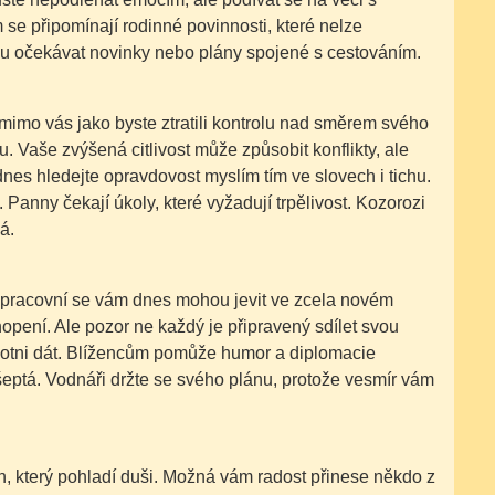
e připomínají rodinné povinnosti, které nelze
ou očekávat novinky nebo plány spojené s cestováním.
 mimo vás jako byste ztratili kontrolu nad směrem svého
u. Vaše zvýšená citlivost může způsobit konflikty, ale
nes hledejte opravdovost myslím tím ve slovech i tichu.
. Panny čekají úkoly, které vyžadují trpělivost. Kozorozi
á.
o pracovní se vám dnes mohou jevit ve zcela novém
chopení. Ale pozor ne každý je připravený sdílet svou
chotni dát. Blížencům pomůže humor a diplomacie
 šeptá. Vodnáři držte se svého plánu, protože vesmír vám
h, který pohladí duši. Možná vám radost přinese někdo z