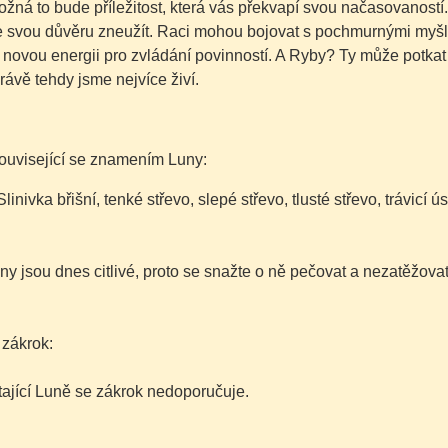
ožná to bude příležitost, která vás překvapí svou načasovaností. 
svou důvěru zneužít. Raci mohou bojovat s pochmurnými myšlenka
novou energii pro zvládání povinností. A Ryby? Ty může potkat lá
rávě tehdy jsme nejvíce živí.
ouvisející se znamením Luny:
Slinivka břišní, tenké střevo, slepé střevo, tlusté střevo, trávicí
ny jsou dnes citlivé, proto se snažte o ně pečovat a nezatěžovat
 zákrok:
tající Luně se zákrok nedoporučuje.