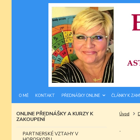
O MĚ
KONTAKT
PŘEDNÁŠKY ONLINE
ČLÁNKY K ZAM
ONLINE PŘEDNÁŠKY A KURZY K
Úvod
ZAKOUPENÍ
.
PARTNERSKÉ VZTAHY V
HOROSKOPU