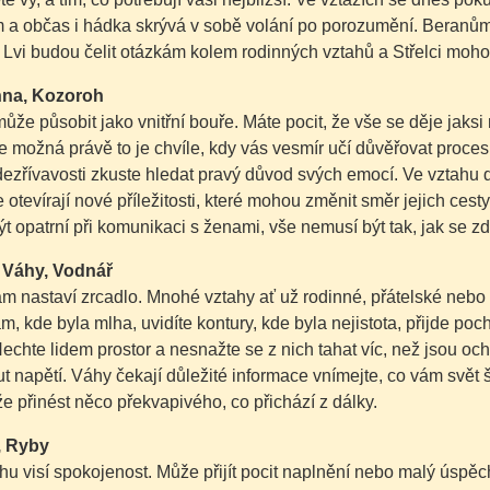
a občas i hádka skrývá v sobě volání po porozumění. Beranům s
. Lvi budou čelit otázkám kolem rodinných vztahů a Střelci moh
nna, Kozoroh
že působit jako vnitřní bouře. Máte pocit, že vše se děje jaksi
le možná právě to je chvíle, kdy vás vesmír učí důvěřovat proces
ezřívavosti zkuste hledat pravý důvod svých emocí. Ve vztahu d
otevírají nové příležitosti, které mohou změnit směr jejich cesty
ýt opatrní při komunikaci s ženami, vše nemusí být tak, jak se zd
, Váhy, Vodnář
ám nastaví zrcadlo. Mnohé vztahy ať už rodinné, přátelské neb
am, kde byla mlha, uvidíte kontury, kde byla nejistota, přijde po
echte lidem prostor a nesnažte se z nich tahat víc, než jsou o
t napětí. Váhy čekají důležité informace vnímejte, co vám svět
 přinést něco překvapivého, co přichází z dálky.
r, Ryby
u visí spokojenost. Může přijít pocit naplnění nebo malý úspěc