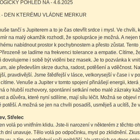
GICKÝ POHLED NA - 4.6.2025
 - DEN KTERÉMU VLÁDNE MERKUR
še tančí s Jupiterem a to je čas otevřít srdce i mysl. Ve chvíli,
mír na malý okamžik rozhodl, že spolupráce je možná. A nejen t
hému nabídnout prostor k pochybnostem a přesto zůstat. Tento 
 Přirozeně se ladíme na frekvenci tolerance a empatie. Cítíme, že
ň dovolujeme i sobě být viděni bez masek. Je to pozvánka k vn
um, ale především skrze ducha, radost, potěšení a vděčnost. Na
jší, pravdivější. Jsme štědřejší v lásce, velkorysejší v čase i v 
cítíme. Venuše a Jupiter v tomto spojení přinášejí energii, která
ná o hlubší rozhovory, spontánní setkání nebo malé zázraky ka
t a důvěra, které nyní sdílíme, mají sílu léčit. Možná se objeví
potěší. A možná se jen na chvíli posadíš, usměješ a ucítíš, že v
ev, Střelec
n volá po vnitřním klidu. Jste-li narození v některém z těchto o
h dní unavuje. Tělo volá po odpočinku, mysl po zklidnění. Zkuste
te vy, a tím, co potřebují vaši nejbližší. Ve vztazích se dnes p