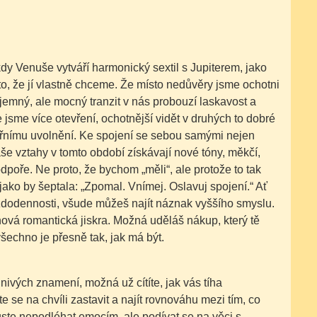
 kdy Venuše vytváří harmonický sextil s Jupiterem, jako
o, že jí vlastně chceme. Že místo nedůvěry jsme ochotni
jemný, ale mocný tranzit v nás probouzí laskavost a
 jsme více otevření, ochotnější vidět v druhých to dobré
itřnímu uvolnění. Ke spojení se sebou samými nejen
še vztahy v tomto období získávají nové tóny, měkčí,
podpoře. Ne proto, že bychom „měli“, ale protože to tak
 jako by šeptala: „Zpomal. Vnímej. Oslavuj spojení.“ Ať
ždodennosti, všude můžeš najít náznak vyššího smyslu.
 nová romantická jiskra. Možná uděláš nákup, který tě
šechno je přesně tak, jak má být.
hnivých znamení, možná už cítíte, jak vás tíha
 se na chvíli zastavit a najít rovnováhu mezi tím, co
okuste nepodléhat emocím, ale podívat se na věci s