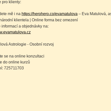
 pro klienty:
dete mě i na
https://herohero.co/evamatulova
– Eva Matulová, as
árodní klientela | Online forma bez omezení
 informací a objednávky na:
.evamatulova.cz
ová Astrologie - Osobní rozvoj
e se na online konzultaci
e do online kurzů
í: 725711703