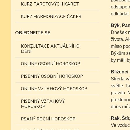
KURZ TAROTOVÝCH KARET
odstupem 
odkládat
KURZ HARMONIZACE ČAKER
Býk, Pa
OBJEDNEJTE SE
Dnešek mů
života. A
KONZULTACE AKTUÁLNÍHO
místo pod
DĚNÍ
Býkům se 
by měli b
ONLINE OSOBNÍ HOROSKOP
Blíženci
PÍSEMNÝ OSOBNÍ HOROSKOP
Středa v
světle. T
ONLINE VZTAHOVÝ HOROSKOP
pravdu. N
překlenou
PÍSEMNÝ VZTAHOVÝ
HOROSKOP
dnes může
Rak, Ští
PSANÝ ROČNÍ HOROSKOP
Ve vzduch