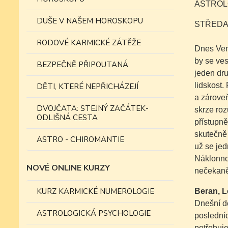
ASTROLO
DUŠE V NAŠEM HOROSKOPU
STŘEDA
RODOVÉ KARMICKÉ ZÁTĚŽE
Dnes Venu
by se ves
BEZPEČNĚ PŘIPOUTANÁ
jeden dru
lidskost.
DĚTI, KTERÉ NEPŘICHÁZEJÍ
a zárove
DVOJČATA: STEJNÝ ZAČÁTEK-
skrze roz
ODLIŠNÁ CESTA
přístupně
skutečně 
ASTRO - CHIROMANTIE
už se jed
Náklonnos
NOVÉ ONLINE KURZY
nečekaně 
KURZ KARMICKÉ NUMEROLOGIE
Beran, L
Dnešní de
ASTROLOGICKÁ PSYCHOLOGIE
posledníc
potřebuje