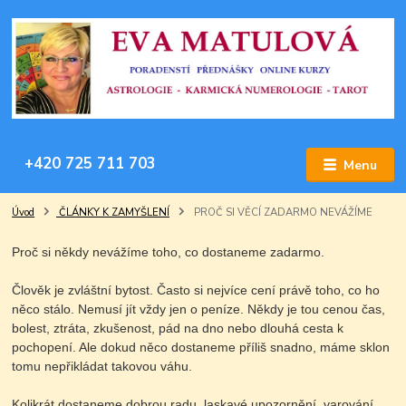
+420 725 711 703
Menu
Úvod
ČLÁNKY K ZAMYŠLENÍ
PROČ SI VĚCÍ ZADARMO NEVÁŽÍME
Proč si někdy nevážíme toho, co dostaneme zadarmo.
Člověk je zvláštní bytost. Často si nejvíce cení právě toho, co ho
něco stálo. Nemusí jít vždy jen o peníze. Někdy je tou cenou čas,
bolest, ztráta, zkušenost, pád na dno nebo dlouhá cesta k
pochopení. Ale dokud něco dostaneme příliš snadno, máme sklon
tomu nepřikládat takovou váhu.
Kolikrát dostaneme dobrou radu, laskavé upozornění, varování