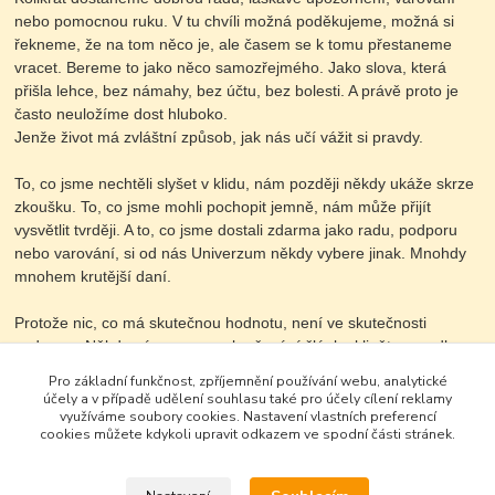
nebo pomocnou ruku. V tu chvíli možná poděkujeme, možná si
řekneme, že na tom něco je, ale časem se k tomu přestaneme
vracet. Bereme to jako něco samozřejmého. Jako slova, která
přišla lehce, bez námahy, bez účtu, bez bolesti. A právě proto je
často neuložíme dost hluboko.
Jenže život má zvláštní způsob, jak nás učí vážit si pravdy.
To, co jsme nechtěli slyšet v klidu, nám později někdy ukáže skrze
zkoušku. To, co jsme mohli pochopit jemně, nám může přijít
vysvětlit tvrději. A to, co jsme dostali zdarma jako radu, podporu
nebo varování, si od nás Univerzum někdy vybere jinak. Mnohdy
mnohem krutější daní.
Protože nic, co má skutečnou hodnotu, není ve skutečnosti
zadarmo. Někdy nám ... pro pokračování článku kliněte na odkaz.
Pro základní funkčnost, zpříjemnění používání webu, analytické
účely a v případě udělení souhlasu také pro účely cílení reklamy
https://herohero.co/evamatulova
využíváme soubory cookies. Nastavení vlastních preferencí
cookies můžete kdykoli upravit odkazem ve spodní části stránek.