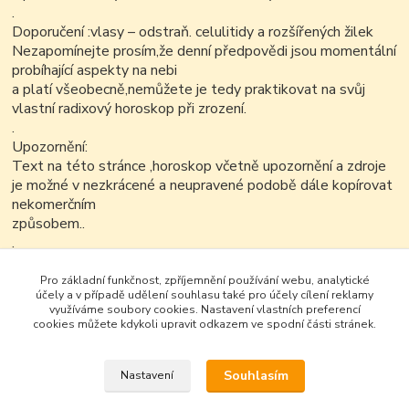
.
Doporučení :vlasy – odstraň. celulitidy a rozšířených žilek
Nezapomínejte prosím,že denní předpovědi jsou momentální
probíhající aspekty na nebi
a platí všeobecně,nemůžete je tedy praktikovat na svůj
vlastní radixový horoskop při zrození.
.
Upozornění:
Text na této stránce ,horoskop včetně upozornění a zdroje
je možné v nezkrácené a neupravené podobě dále kopírovat
nekomerčním
způsobem..
.
Pro základní funkčnost, zpříjemnění používání webu, analytické
účely a v případě udělení souhlasu také pro účely cílení reklamy
využíváme soubory cookies. Nastavení vlastních preferencí
cookies můžete kdykoli upravit odkazem ve spodní části stránek.
Souhlasím
Nastavení
Google+