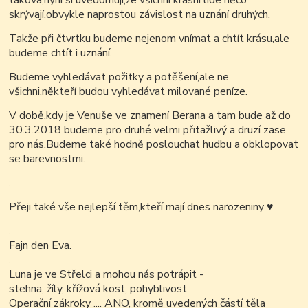
taková,nyní si uvědomuji,že všichni krásní lidé něco
skrývají,obvykle naprostou závislost na uznání druhých.
Takže při čtvrtku budeme nejenom vnímat a chtít krásu,ale
budeme chtít i uznání.
Budeme vyhledávat požitky a potěšení,ale ne
všichni,někteří budou vyhledávat milované peníze.
V době,kdy je Venuše ve znamení Berana a tam bude až do
30.3.2018 budeme pro druhé velmi přitažlivý a druzí zase
pro nás.Budeme také hodně poslouchat hudbu a obklopovat
se barevnostmi.
.
Přeji také vše nejlepší těm,kteří mají dnes narozeniny
♥
.
Fajn den Eva.
.
Luna je ve Střelci a mohou nás potrápit -
stehna, žíly, křížová kost, pohyblivost
Operační zákroky .... ANO, kromě uvedených částí těla