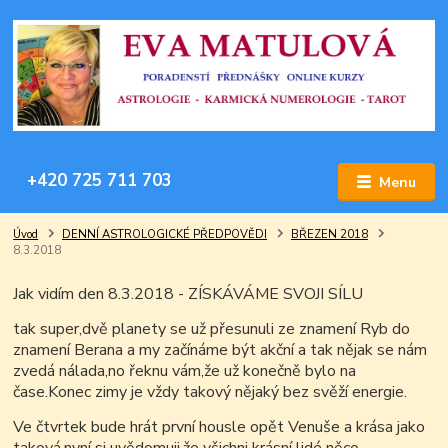
+420 725 711 703
Menu
Úvod
DENNÍ ASTROLOGICKÉ PŘEDPOVĚDI
BŘEZEN 2018
8.3.2018
Jak vidím den 8.3.2018 - ZÍSKÁVÁME SVOJI SÍLU
tak super,dvě planety se už přesunuli ze znamení Ryb do
znamení Berana a my začínáme být akční a tak nějak se nám
zvedá nálada,no řeknu vám,že už konečně bylo na
čase.Konec zimy je vždy takový nějaký bez svěží energie.
Ve čtvrtek bude hrát první housle opět Venuše a krása jako