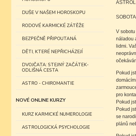
ASTROLO
DUŠE V NAŠEM HOROSKOPU
SOBOTA
RODOVÉ KARMICKÉ ZÁTĚŽE
V sobotu 
BEZPEČNĚ PŘIPOUTANÁ
náladou 
lidmi. V
DĚTI, KTERÉ NEPŘICHÁZEJÍ
neoprávn
očekáván
DVOJČATA: STEJNÝ ZAČÁTEK-
ODLIŠNÁ CESTA
Pokud jst
domácími 
ASTRO - CHIROMANTIE
zarmoucen
pro konta
NOVÉ ONLINE KURZY
Pokud jst
Pokud jst
KURZ KARMICKÉ NUMEROLOGIE
se narodi
plánů ne
ASTROLOGICKÁ PSYCHOLOGIE
Pokud jst