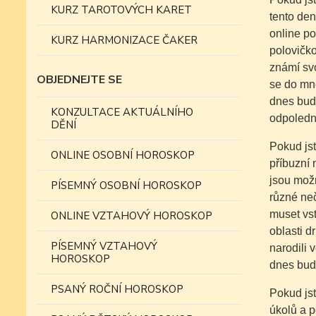
KURZ TAROTOVÝCH KARET
tento den
online po
KURZ HARMONIZACE ČAKER
polovičko
známí svo
OBJEDNEJTE SE
se do mno
dnes bude
KONZULTACE AKTUÁLNÍHO
odpoledne
DĚNÍ
Pokud jst
ONLINE OSOBNÍ HOROSKOP
příbuzní 
jsou mož
PÍSEMNÝ OSOBNÍ HOROSKOP
různé neč
muset vst
ONLINE VZTAHOVÝ HOROSKOP
oblasti d
PÍSEMNÝ VZTAHOVÝ
narodili 
HOROSKOP
dnes bude
PSANÝ ROČNÍ HOROSKOP
Pokud jst
úkolů a p