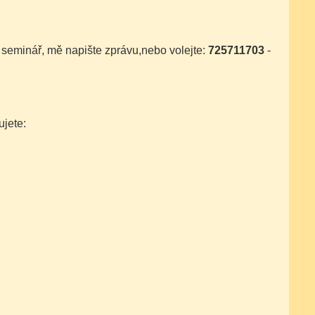
 seminář, mě napište zprávu,nebo volejte:
725711703
-
ujete: