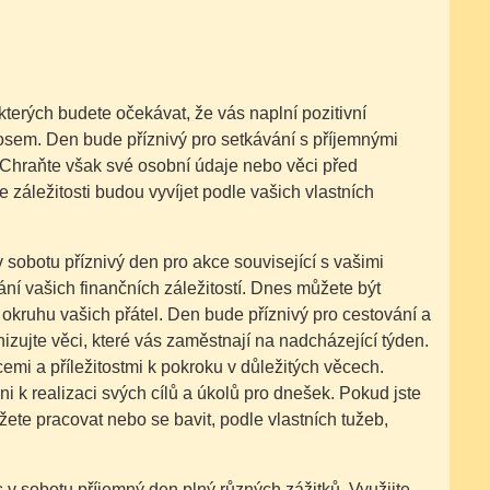
d kterých budete očekávat, že vás naplní pozitivní
sem. Den bude příznivý pro setkávání s příjemnými
 Chraňte však své osobní údaje nebo věci před
ležitosti budou vyvíjet podle vašich vlastních
 sobotu příznivý den pro akce související s vašimi
ní vašich finančních záležitostí. Dnes můžete být
okruhu vašich přátel. Den bude příznivý pro cestování a
nizujte věci, které vás zaměstnají na nadcházející týden.
emi a příležitostmi k pokroku v důležitých věcech.
i k realizaci svých cílů a úkolů pro dnešek. Pokud jste
ete pracovat nebo se bavit, podle vlastních tužeb,
v sobotu příjemný den plný různých zážitků. Využijte