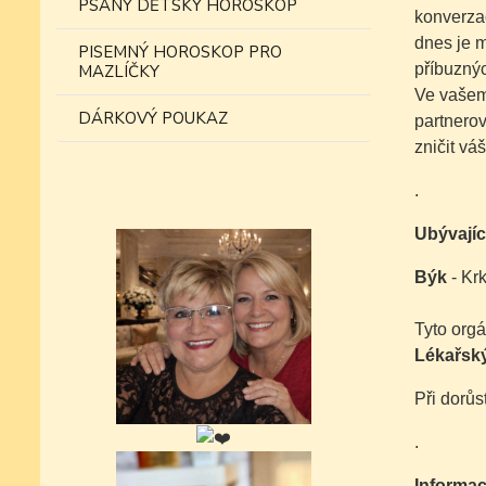
PSANÝ DĚTSKÝ HOROSKOP
konverzac
dnes je m
PISEMNÝ HOROSKOP PRO
příbuznýc
MAZLÍČKY
Ve vašem 
DÁRKOVÝ POUKAZ
partnerov
zničit vá
.
Ubývajíc
Býk
- Krk
Tyto orgá
Lékařský
Při dorůs
.
Informac