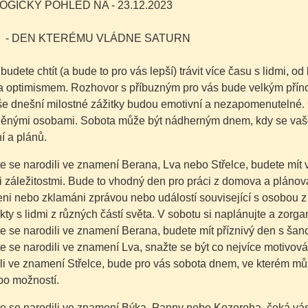
GICKÝ POHLED NA - 23.12.2023
 - DEN KTERÉMU VLÁDNE SATURN
budete chtít (a bude to pro vás lepší) trávit více času s lidmi, o
a optimismem. Rozhovor s příbuzným pro vás bude velkým příno
aše dnešní milostné zážitky budou emotivní a nezapomenutelné.
ěnými osobami. Sobota může být nádherným dnem, kdy se vaše zá
í a plánů.
e se narodili ve znamení Berana, Lva nebo Střelce, budete mít v
záležitostmi. Bude to vhodný den pro práci z domova a plánová
i nebo zklamáni zprávou nebo událostí související s osobou z 
kty s lidmi z různých částí světa. V sobotu si naplánujte a zorga
e se narodili ve znamení Berana, budete mít příznivý den s šanc
e se narodili ve znamení Lva, snažte se být co nejvíce motivován
li ve znamení Střelce, bude pro vás sobota dnem, ve kterém můž
bo možností.
e se narodili ve znamení Býka, Panny nebo Kozoroha, čeká vás 