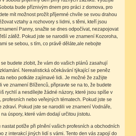
. Sobota bude příznivým dnem pro práci z domova, pro
dete mít možnost prožít příjemné chvíle se svou drahou
vat vztahy a rozhovory s lidmi, s těmi, kteří jsou
e znamení Panny, snažte se dnes odpočívat, nezapojovat
tší zátěž. Pokud jste se narodili ve znamení Kozoroha,
mi se sebou, s tím, co právě děláte,ale nebojte
se budete zlobit, že vám do vašich plánů zasahují
zklamání. Nerealistická očekávání týkající se peněz
 nebo potkáte zajímavé lidi. Je možné že zažijte
i ve znamení Blíženců, připravte se na to, že budete
iš rychlí a nesdílejte žádné názory, které jsou spíše v
, profesních nebo veřejných tématech. Pokud jste se
 zdraví. Pokud jste se narodili ve znamení Vodnáře,
na úspory, které vám dodají určitou jistotu.
nastat potíže při plnění vašich profesních a obchodních
o z interakcí jiných lidí s vámi. Tento den vás zapojí do