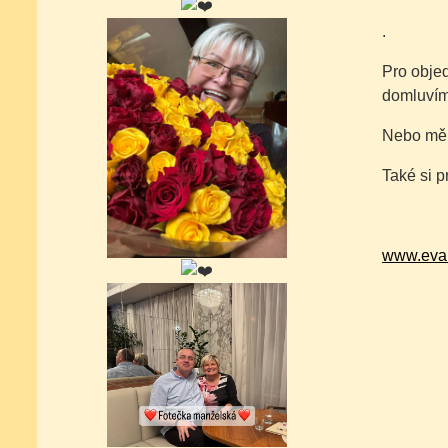
.
Pro objed
domluvíme
Nebo mě 
Také si p
www.eva