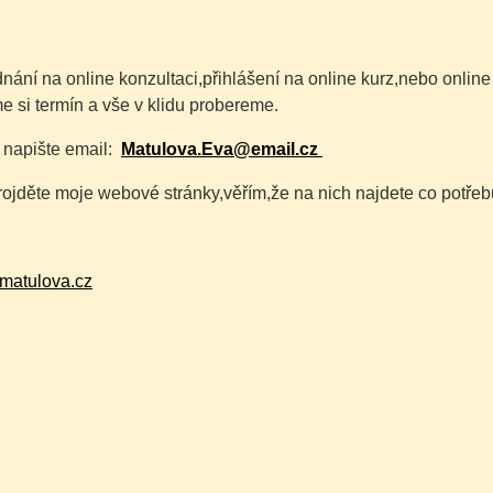
nání na online konzultaci,přihlášení na online kurz,nebo online
 si termín a vše v klidu probereme.
napište email:
Matulova.Eva@email.cz
rojděte moje webové stránky,věřím,že na nich najdete co potřeb
matulova.cz