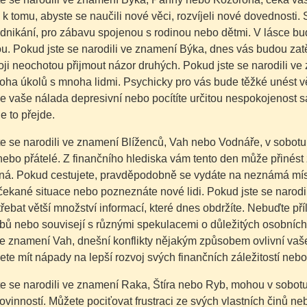
 k tomu, abyste se naučili nové věci, rozvíjeli nové dovednosti
dnikání, pro zábavu spojenou s rodinou nebo dětmi. V lásce bu
u. Pokud jste se narodili ve znamení Býka, dnes vás budou zatěžo
ji neochotou přijmout názor druhých. Pokud jste se narodili v
ha úkolů s mnoha lidmi. Psychicky pro vás bude těžké unést vě
 vaše nálada depresivní nebo pocítíte určitou nespokojenost sa
 to přejde.
e se narodili ve znamení Blíženců, Vah nebo Vodnáře, v sobotu 
nebo přátelé. Z finančního hlediska vám tento den může přinést 
ná. Pokud cestujete, pravděpodobně se vydáte na neznámá místa
ekané situace nebo pozneznáte nové lidi. Pokud jste se narodil
řebat větší množství informací, které dnes obdržíte. Nebuďte příl
rbů nebo souvisejí s různými spekulacemi o důležitých osobních
ve znamení Vah, dnešní konflikty nějakým způsobem ovlivní vaše
te mít nápady na lepší rozvoj svých finančních záležitostí nebo 
e se narodili ve znamení Raka, Štíra nebo Ryb, mohou v sobotu 
ovinností. Můžete pociťovat frustraci ze svých vlastních činů neb