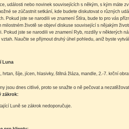
e, události nebo novinek souvisejících s někým, s kým máte zvl
ožné se zúčastnit setkání, kde budete diskutovat o různých udál
h. Pokud jste se narodili ve znamení Štíra, bude to pro vás přízn
milostném životě se objeví diskuse související s nějakým živo
i. Pokud jste se narodili ve znamení Ryb, rozdíly v některých ná
š vztah. Naučte se přijmout druhý úhel pohledu, aniž byste vytvář
í Luna
, hrtan, šíje, jícen, hlasivky, štítná žláza, mandle, 2.-7. krční obr
ny jsou dnes citlivé, proto se snažte o ně pečovat a nezatěžovat
 zákrok:
tající Luně se zákrok nedoporučuje.
e pro klienty: