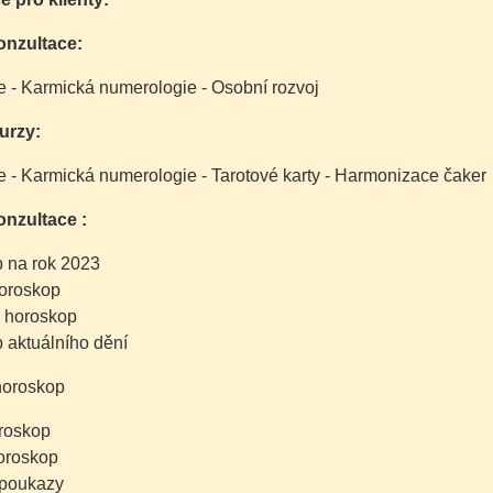
onzultace:
e - Karmická numerologie - Osobní rozvoj
urzy:
e - Karmická numerologie - Tarotové karty - Harmonizace čaker
onzultace :
 na rok 2023
oroskop
 horoskop
 aktuálního dění
horoskop
roskop
oroskop
 poukazy