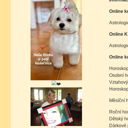
Online k
Astrologi
Online K
Astrologi
Online k
Horoskop
Osobní h
Vztahový
Horoskop
Měsíční 
Roční ho
Dětský h
Dárkové