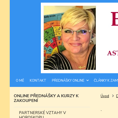
O MĚ
KONTAKT
PŘEDNÁŠKY ONLINE
ČLÁNKY K ZAM
ONLINE PŘEDNÁŠKY A KURZY K
Úvod
ZAKOUPENÍ
.
PARTNERSKÉ VZTAHY V
HOROSKOPU