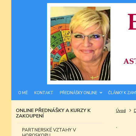
O MĚ
KONTAKT
PŘEDNÁŠKY ONLINE
ČLÁNKY K ZAM
ONLINE PŘEDNÁŠKY A KURZY K
Úvod
ZAKOUPENÍ
.
PARTNERSKÉ VZTAHY V
HOROSKOPU