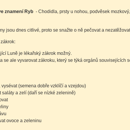
 ve znamení Ryb
- Chodidla, prsty u nohou, podvěsek mozkový,
ny jsou dnes citlivé, proto se snažte o ně pečovat a nezatěžovat
 zákrok:
jící Luně je lékařský zákrok možný.
a se ale vyvarovat zákroku, který se týká orgánů souvisejících
a vysévat
(semena dobře vzklíčí a vzejdou)
 saláty a zelí
(daří se nízké zelenině)
ovat
yliny
rávu
vat ovoce a zeleninu