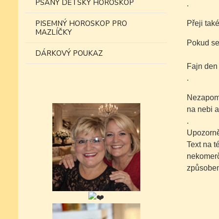
PSANÝ DĚTSKÝ HOROSKOP
.
PISEMNÝ HOROSKOP PRO
Přeji tak
MAZLÍČKY
Pokud se 
DÁRKOVÝ POUKAZ
Fajn den
.
Nezapomí
na nebi a
.
Upozorně
Text na 
nekomer
způsobe