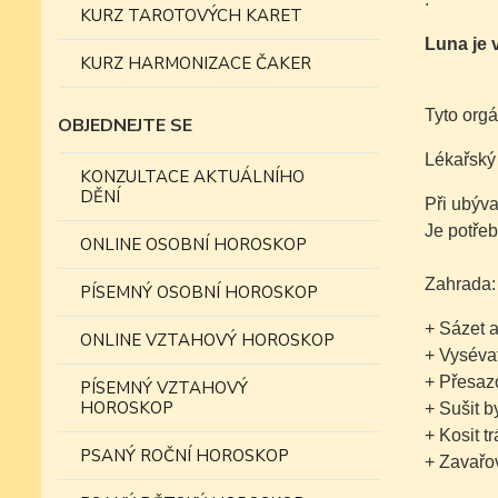
KURZ TAROTOVÝCH KARET
Luna je
KURZ HARMONIZACE ČAKER
Tyto orgá
OBJEDNEJTE SE
Lékařský
KONZULTACE AKTUÁLNÍHO
DĚNÍ
Při ubýva
Je potřeb
ONLINE OSOBNÍ HOROSKOP
Zahrada:
PÍSEMNÝ OSOBNÍ HOROSKOP
+ Sázet 
ONLINE VZTAHOVÝ HOROSKOP
+ Vysévat
+ Přesaz
PÍSEMNÝ VZTAHOVÝ
HOROSKOP
+ Sušit b
+ Kosit t
PSANÝ ROČNÍ HOROSKOP
+ Zavařo