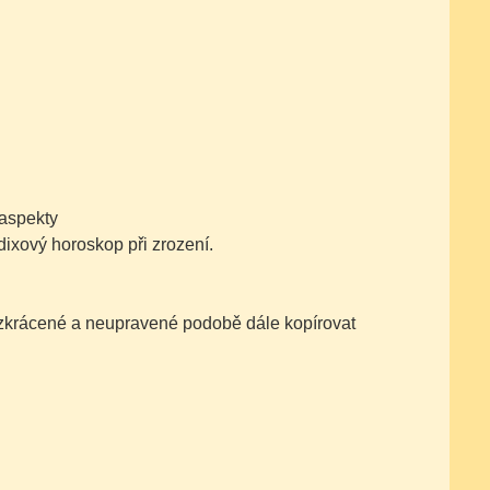
 aspekty
dixový horoskop při zrození.
nezkrácené a neupravené podobě dále kopírovat