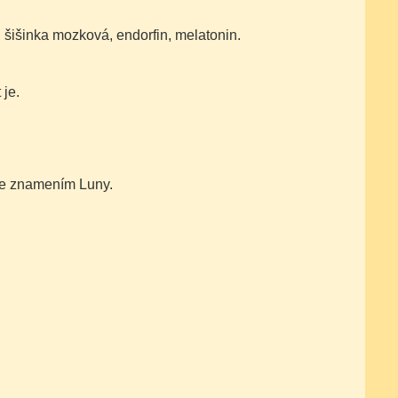
 šišinka mozková, endorfin, melatonin.
 je.
 se znamením Luny.