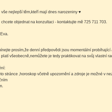
é vše nejlepší těm,kteří mají dnes narozeniny
♥
chcete objednat na konzultaci - kontaktujte mě 725 711 703.
 Eva.
nejte prosím,že denní předpovědi jsou momentální probíhající
 platí všeobecně,nemůžete je tedy praktikovat na svůj vlastní ra
ní:
této stránce ,horoskop včetně upozornění a zdroje je možné v 
čním
m.