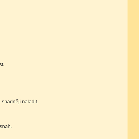
t.
 snadněji naladit.
 snah.