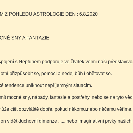
ÍM Z POHLEDU ASTROLOGIE DEN : 6.8.2020
CNÉ SNY A FANTAZIE
pojení s Neptunem podporuje ve čtvrtek velmi naši představivos
tni přizpůsobit se, pomoci a nedej bůh i obětovat se.
é tendence uniknout nepříjemným situacím.
t mocné sny, nápady, fantazie a postřehy, nebo se na tyto věci
může cítit obzvláště dobře, pokud někomu,nebo něčemu věříme.
n vidět duchovní dimenze ...... nebo imaginativní prvky našich