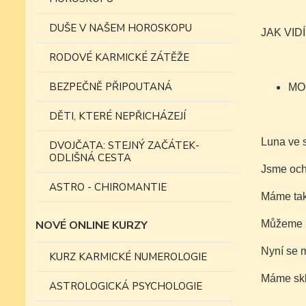
DUŠE V NAŠEM HOROSKOPU
JAK VID
RODOVÉ KARMICKÉ ZÁTĚŽE
BEZPEČNĚ PŘIPOUTANÁ
MO
DĚTI, KTERÉ NEPŘICHÁZEJÍ
Luna ve s
DVOJČATA: STEJNÝ ZAČÁTEK-
ODLIŠNÁ CESTA
Jsme ocho
ASTRO - CHIROMANTIE
Máme tak
NOVÉ ONLINE KURZY
Můžeme mí
Nyní se 
KURZ KARMICKÉ NUMEROLOGIE
Máme sklo
ASTROLOGICKÁ PSYCHOLOGIE
.