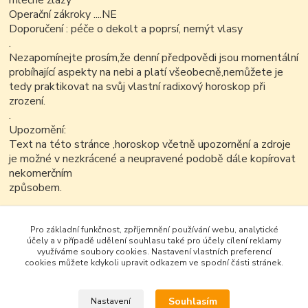
mléčné žlázy
Operační zákroky ....NE
Doporučení : péče o dekolt a poprsí, nemýt vlasy
.
Nezapomínejte prosím,že denní předpovědi jsou momentální
probíhající aspekty na nebi a platí všeobecně,nemůžete je
tedy praktikovat na svůj vlastní radixový horoskop při
zrození.
.
Upozornění:
Text na této stránce ,horoskop včetně upozornění a zdroje
je možné v nezkrácené a neupravené podobě dále kopírovat
nekomerčním
způsobem.
.
Pro základní funkčnost, zpříjemnění používání webu, analytické
účely a v případě udělení souhlasu také pro účely cílení reklamy
využíváme soubory cookies. Nastavení vlastních preferencí
cookies můžete kdykoli upravit odkazem ve spodní části stránek.
Souhlasím
Nastavení