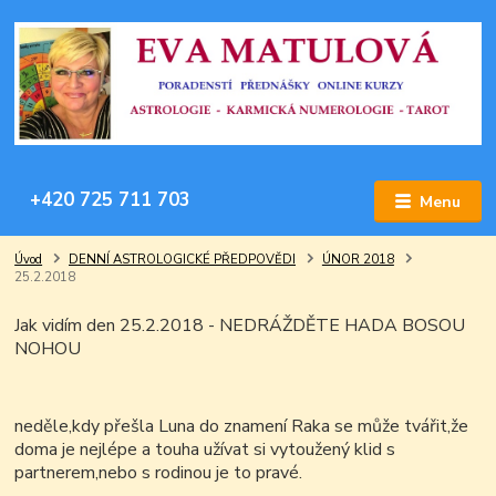
+420 725 711 703
Menu
Úvod
DENNÍ ASTROLOGICKÉ PŘEDPOVĚDI
ÚNOR 2018
25.2.2018
Jak vidím den 25.2.2018 - NEDRÁŽDĚTE HADA BOSOU
NOHOU
neděle,kdy přešla Luna do znamení Raka se může tvářit,že
doma je nejlépe a touha užívat si vytoužený klid s
partnerem,nebo s rodinou je to pravé.