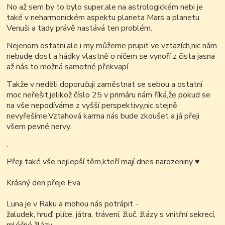
No až sem by to bylo super,ale na astrologickém nebi je
také v neharmonickém aspektu planeta Mars a planetu
Venuši a tady právě nastává ten problém.
Nejenom ostatni,ale i my můžeme prupit ve vztazích,nic nám
nebude dost a hádky vlastně o ničem se vynoří z čista jasna
až nás to možná samotné překvapí.
Takže v neděli doporučuji zaměstnat se sebou a ostatní
moc neřešit,jelikož číslo 25 v primáru nám říká,že pokud se
na vše nepodíváme z vyšší perspektivy,nic stejně
nevyřešíme.Vztahová karma nás bude zkoušet a já přeji
všem pevné nervy.
.
Přeji také vše nejlepší těm,kteří mají dnes narozeniny
♥
Krásný den přeje Eva
Luna je v Raku a mohou nás potrápit -
žaludek, hruď, plíce, játra, trávení, žluč, žlázy s vnitřní sekrecí,