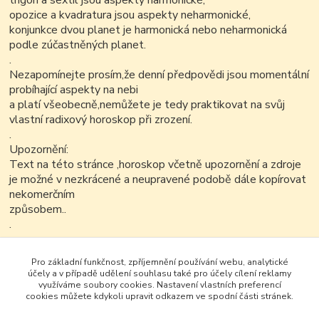
trigon a sextil jsou aspekty harmonické,
opozice a kvadratura jsou aspekty neharmonické,
konjunkce dvou planet je harmonická nebo neharmonická
podle zúčastněných planet.
.
Nezapomínejte prosím,že denní předpovědi jsou momentální
probíhající aspekty na nebi
a platí všeobecně,nemůžete je tedy praktikovat na svůj
vlastní radixový horoskop při zrození.
.
Upozornění:
Text na této stránce ,horoskop včetně upozornění a zdroje
je možné v nezkrácené a neupravené podobě dále kopírovat
nekomerčním
způsobem..
.
.
.
Pro základní funkčnost, zpříjemnění používání webu, analytické
účely a v případě udělení souhlasu také pro účely cílení reklamy
využíváme soubory cookies. Nastavení vlastních preferencí
cookies můžete kdykoli upravit odkazem ve spodní části stránek.