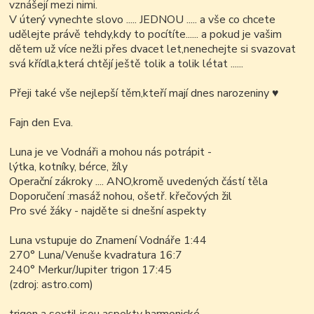
vznášejí mezi nimi.
V úterý vynechte slovo ..... JEDNOU ..... a vše co chcete
udělejte právě tehdy,kdy to pocítíte...... a pokud je vašim
dětem už více nežli přes dvacet let,nenechejte si svazovat
svá křídla,která chtějí ještě tolik a tolik létat ......
Přeji také vše nejlepší těm,kteří mají dnes narozeniny
♥
Fajn den Eva.
Luna je ve Vodnáři a mohou nás potrápit -
lýtka, kotníky, bérce, žíly
Operační zákroky .... ANO,kromě uvedených částí těla
Doporučení :masáž nohou, ošetř. křečových žil
Pro své žáky - najděte si dnešní aspekty
Luna vstupuje do Znamení Vodnáře 1:44
270° Luna/Venuše kvadratura 16:7
240° Merkur/Jupiter trigon 17:45
(zdroj: astro.com)