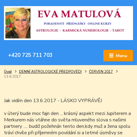
+420 725 711 703
Menu
Úvod
DENNÍ ASTROLOGICKÉ PŘEDPOVĚDI
ČERVEN 2017
13.6.2017
Jak vidím den 13.6.2017 - LÁSKO VYPRÁVĚJ
v úterý bude moc fajn den ... krásný aspekt mezi Jupiterem a
Merkurem nás vtáhne do světa mluveného slova s našimi
partnery ..... budiž požehnán tento den,kdy muž a žena spolu
tráví chvíle při příjemném povídání si a letmé úsměvy se