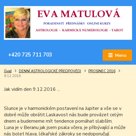
+420 725 711 703
Menu
Úvod
DENNÍ ASTROLOGICKÉ PŘEDPOVĚDI
PROSINEC 2016
9.12.2016
Jak vidím den 9.12.2016 ...
Slunce je v harmonickém postavení na Jupiter a vše se v
dobré může obrátit.Laskavost nás bude provázet celým
dnem a budememe mít tendence pomáhat slabším.
Luna je v Beranu jak jsem psala včera, je přibývající a může
nás bolet hlava, lékařské zákroky se nedoporučují.