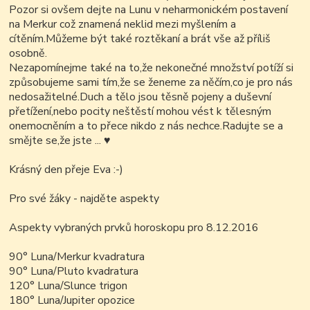
Pozor si ovšem dejte na Lunu v neharmonickém postavení
na Merkur což znamená neklid mezi myšlením a
cítěním.Můžeme být také roztěkaní a brát vše až příliš
osobně.
Nezapomínejme také na to,že nekonečné množství potíží si
způsobujeme sami tím,že se ženeme za něčím,co je pro nás
nedosažitelné.Duch a tělo jsou těsně pojeny a duševní
přetížení,nebo pocity neštěstí mohou vést k tělesným
onemocněním a to přece nikdo z nás nechce.Radujte se a
smějte se,že jste ... ♥
Krásný den přeje Eva :-)
Pro své žáky - najděte aspekty
Aspekty vybraných prvků horoskopu pro 8.12.2016
90° Luna/Merkur kvadratura
90° Luna/Pluto kvadratura
120° Luna/Slunce trigon
180° Luna/Jupiter opozice