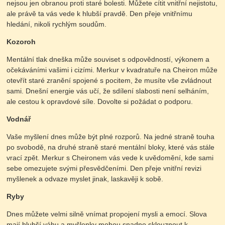
nejsou jen obranou proti staré bolesti. Můžete cítit vnitřní nejistotu,
ale právě ta vás vede k hlubší pravdě. Den přeje vnitřnímu
hledání, nikoli rychlým soudům.
Kozoroh
Mentální tlak dneška může souviset s odpovědností, výkonem a
očekáváními vašimi i cizími. Merkur v kvadratuře na Cheiron může
otevřít staré zranění spojené s pocitem, že musíte vše zvládnout
sami. Dnešní energie vás učí, že sdílení slabosti není selháním,
ale cestou k opravdové síle. Dovolte si požádat o podporu.
Vodnář
Vaše myšlení dnes může být plné rozporů. Na jedné straně touha
po svobodě, na druhé straně staré mentální bloky, které vás stále
vrací zpět. Merkur s Cheironem vás vede k uvědomění, kde sami
sebe omezujete svými přesvědčeními. Den přeje vnitřní revizi
myšlenek a odvaze myslet jinak, laskavěji k sobě.
Ryby
Dnes můžete velmi silně vnímat propojení mysli a emocí. Slova
mají hlubší váhu a myšlenky mohou snadno sklouznout k