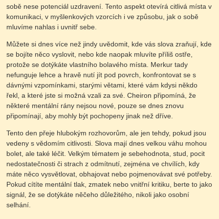
sobě nese potenciál uzdravení. Tento aspekt otevírá citlivá místa v
komunikaci, v myšlenkových vzorcích i ve způsobu, jak o sobě
mluvíme nahlas i uvnitř sebe.
Můžete si dnes více než jindy uvědomit, kde vás slova zraňují, kde
se bojíte něco vyslovit, nebo kde naopak mluvíte příliš ostře,
protože se dotýkáte vlastního bolavého místa. Merkur tady
nefunguje lehce a hravě nutí jít pod povrch, konfrontovat se s
dávnými vzpomínkami, starými větami, které vám kdysi někdo
řekl, a které jste si možná vzali za své. Cheiron připomíná, že
některé mentální rány nejsou nové, pouze se dnes znovu
připomínají, aby mohly být pochopeny jinak než dříve.
Tento den přeje hlubokým rozhovorům, ale jen tehdy, pokud jsou
vedeny s vědomím citlivosti. Slova mají dnes velkou váhu mohou
bolet, ale také léčit. Velkým tématem je sebehodnota, stud, pocit
nedostatečnosti či strach z odmítnutí, zejména ve chvílích, kdy
máte něco vysvětlovat, obhajovat nebo pojmenovávat své potřeby.
Pokud cítíte mentální tlak, zmatek nebo vnitřní kritiku, berte to jako
signál, že se dotýkáte něčeho důležitého, nikoli jako osobní
selhání.