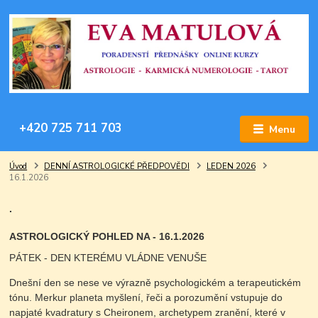
+420 725 711 703
Menu
Úvod
DENNÍ ASTROLOGICKÉ PŘEDPOVĚDI
LEDEN 2026
16.1.2026
.
ASTROLOGICKÝ POHLED NA - 16.1.2026
PÁTEK - DEN KTERÉMU VLÁDNE VENUŠE
Dnešní den se nese ve výrazně psychologickém a terapeutickém
tónu. Merkur planeta myšlení, řeči a porozumění vstupuje do
napjaté kvadratury s Cheironem, archetypem zranění, které v