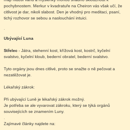
pochybnostem. Merkur v kvadratuře na Cheiron vás však učí, že
citlivost je dar, nikoli slabost. Den je vhodný pro meditaci, psaní,
tichý rozhovor se sebou a naslouchání intuici.
.
Ubývající Luna
Střelec
- Játra, stehenní kost, křížová kost, kostrč, kyčelní
svalstvo, kyčelní kloub, bederní obratel, bederní svalstvo.
Tyto orgány jsou dnes citlivé, proto se snažte o ně pečovat a
nezatěžovat je.
Lékařský zákrok:
Při ubývající Luně je lékařský zákrok možný.
Je potřeba se ale vyvarovat zákroku, který se týká orgánů
souvisejících se znamením Luny.
.
Zajímavé články najdete na: