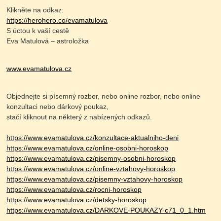
Klikněte na odkaz:
https://herohero.co/evamatulova
S úctou k vaší cestě
Eva Matulová – astroložka
www.evamatulova.cz
Objednejte si písemný rozbor, nebo online rozbor, nebo online
konzultaci nebo dárkový poukaz,
stačí kliknout na některý z nabízených odkazů.
https://www.evamatulova.cz/konzultace-aktualniho-deni
https://www.evamatulova.cz/online-osobni-horoskop
https://www.evamatulova.cz/pisemny-osobni-horoskop
https://www.evamatulova.cz/online-vztahovy-horoskop
https://www.evamatulova.cz/pisemny-vztahovy-horoskop
https://www.evamatulova.cz/rocni-horoskop
https://www.evamatulova.cz/detsky-horoskop
https://www.evamatulova.cz/DARKOVE-POUKAZY-c71_0_1.htm