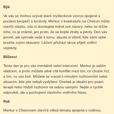
Býk
Ve vás se mohou ozývat staré myšlenkové vzorce spojené s
pocitem bezpečí a kontroly. Merkur v kvadratuře na Cheiron může
otevřít otázku, zda si dovolujete měnit své názory, nebo se držíte
toho, co je známé, jen proto, že se bojíte ztráty a jistoty. Den vás
jemně, ale vytrvale vede k tomu, abyste si všimli, kde sami sebe
brzdíte svými obavami. Léčení přichází skrze přijetí vnitřní
nejistoty.
Blíženci
Tento den je pro vás mentálně velmi intenzivní. Merkur je vaším
vládcem, a proto můžete silně cítit konflikt mezi tím, co chcete říct,
a tím, co vás bolí. Můžete se vracet k minulým rozhovorům nebo
situacím, kde jste nebyli vyslyšeni. Dnešek je ideální pro psaní,
terapii nebo hlubší rozhovor se sebou samými. Nejde o rychlé
odpovědi, ale o pochopení vlastního vnitřního hlasu.
Rak
Merkur s Cheironem otevírá citlivá témata spojená s rodinou,