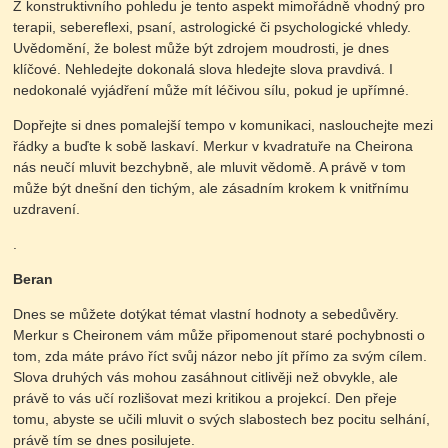
Z konstruktivního pohledu je tento aspekt mimořádně vhodný pro
terapii, sebereflexi, psaní, astrologické či psychologické vhledy.
Uvědomění, že bolest může být zdrojem moudrosti, je dnes
klíčové. Nehledejte dokonalá slova hledejte slova pravdivá. I
nedokonalé vyjádření může mít léčivou sílu, pokud je upřímné.
Dopřejte si dnes pomalejší tempo v komunikaci, naslouchejte mezi
řádky a buďte k sobě laskaví. Merkur v kvadratuře na Cheirona
nás neučí mluvit bezchybně, ale mluvit vědomě. A právě v tom
může být dnešní den tichým, ale zásadním krokem k vnitřnímu
uzdravení.
.
Beran
Dnes se můžete dotýkat témat vlastní hodnoty a sebedůvěry.
Merkur s Cheironem vám může připomenout staré pochybnosti o
tom, zda máte právo říct svůj názor nebo jít přímo za svým cílem.
Slova druhých vás mohou zasáhnout citlivěji než obvykle, ale
právě to vás učí rozlišovat mezi kritikou a projekcí. Den přeje
tomu, abyste se učili mluvit o svých slabostech bez pocitu selhání,
právě tím se dnes posilujete.