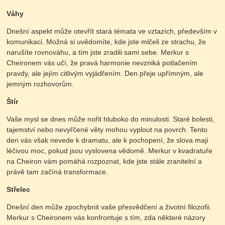
Váhy
Dnešní aspekt může otevřít stará témata ve vztazích, především v
komunikaci. Možná si uvědomíte, kde jste mlčeli ze strachu, že
narušíte rovnováhu, a tím jste zradili sami sebe. Merkur s
Cheironem vás učí, že pravá harmonie nevzniká potlačením
pravdy, ale jejím citlivým vyjádřením. Den přeje upřímným, ale
jemným rozhovorům.
Štír
Vaše mysl se dnes může nořit hluboko do minulosti. Staré bolesti,
tajemství nebo nevyřčené věty mohou vyplout na povrch. Tento
den vás však nevede k dramatu, ale k pochopení, že slova mají
léčivou moc, pokud jsou vyslovena vědomě. Merkur v kvadratuře
na Cheiron vám pomáhá rozpoznat, kde jste stále zranitelní a
právě tam začíná transformace.
Střelec
Dnešní den může zpochybnit vaše přesvědčení a životní filozofii.
Merkur s Cheironem vás konfrontuje s tím, zda některé názory