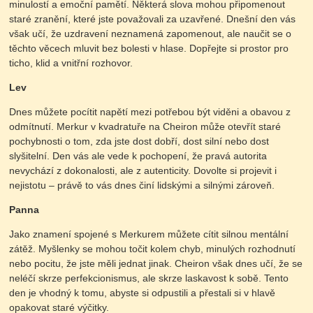
minulostí a emoční pamětí. Některá slova mohou připomenout
staré zranění, které jste považovali za uzavřené. Dnešní den vás
však učí, že uzdravení neznamená zapomenout, ale naučit se o
těchto věcech mluvit bez bolesti v hlase. Dopřejte si prostor pro
ticho, klid a vnitřní rozhovor.
Lev
Dnes můžete pocítit napětí mezi potřebou být viděni a obavou z
odmítnutí. Merkur v kvadratuře na Cheiron může otevřít staré
pochybnosti o tom, zda jste dost dobří, dost silní nebo dost
slyšitelní. Den vás ale vede k pochopení, že pravá autorita
nevychází z dokonalosti, ale z autenticity. Dovolte si projevit i
nejistotu – právě to vás dnes činí lidskými a silnými zároveň.
Panna
Jako znamení spojené s Merku­rem můžete cítit silnou mentální
zátěž. Myšlenky se mohou točit kolem chyb, minulých rozhodnutí
nebo pocitu, že jste měli jednat jinak. Cheiron však dnes učí, že se
neléčí skrze perfekcionismus, ale skrze laskavost k sobě. Tento
den je vhodný k tomu, abyste si odpustili a přestali si v hlavě
opakovat staré výčitky.