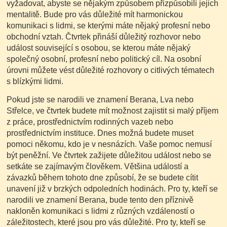
vyžadovat, abyste se nějakým způsobem přizpůsobili jejich
mentalitě. Bude pro vás důležité mít harmonickou
komunikaci s lidmi, se kterými máte nějaký profesní nebo
obchodní vztah. Čtvrtek přináší důležitý rozhovor nebo
událost související s osobou, se kterou máte nějaký
společný osobní, profesní nebo politický cíl. Na osobní
úrovni můžete vést důležité rozhovory o citlivých tématech
s blízkými lidmi.
Pokud jste se narodili ve znamení Berana, Lva nebo
Střelce, ve čtvrtek budete mít možnost zajistit si malý příjem
z práce, prostřednictvím rodinných vazeb nebo
prostřednictvím instituce. Dnes možná budete muset
pomoci někomu, kdo je v nesnázích. Vaše pomoc nemusí
být peněžní. Ve čtvrtek zažijete důležitou událost nebo se
setkáte se zajímavým člověkem. Většina událostí a
závazků během tohoto dne způsobí, že se budete cítit
unavení již v brzkých odpoledních hodinách. Pro ty, kteří se
narodili ve znamení Berana, bude tento den příznivě
nakloněn komunikaci s lidmi z různých vzdáleností o
záležitostech, které jsou pro vás důležité. Pro ty, kteří se