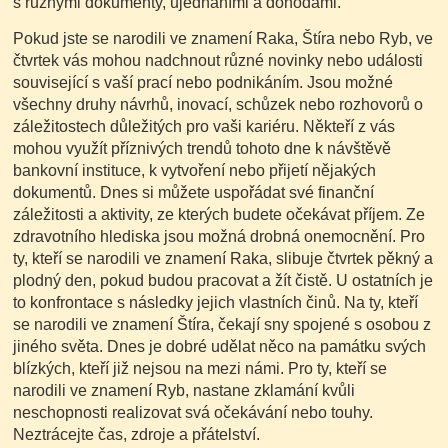
s různými dokumenty, ujednáními a dohodami.
Pokud jste se narodili ve znamení Raka, Štíra nebo Ryb, ve
čtvrtek vás mohou nadchnout různé novinky nebo události
související s vaší prací nebo podnikáním. Jsou možné
všechny druhy návrhů, inovací, schůzek nebo rozhovorů o
záležitostech důležitých pro vaši kariéru. Někteří z vás
mohou využít příznivých trendů tohoto dne k návštěvě
bankovní instituce, k vytvoření nebo přijetí nějakých
dokumentů. Dnes si můžete uspořádat své finanční
záležitosti a aktivity, ze kterých budete očekávat příjem. Ze
zdravotního hlediska jsou možná drobná onemocnění. Pro
ty, kteří se narodili ve znamení Raka, slibuje čtvrtek pěkný a
plodný den, pokud budou pracovat a žít čistě. U ostatních je
to konfrontace s následky jejich vlastních činů. Na ty, kteří
se narodili ve znamení Štíra, čekají sny spojené s osobou z
jiného světa. Dnes je dobré udělat něco na památku svých
blízkých, kteří již nejsou na mezi námi. Pro ty, kteří se
narodili ve znamení Ryb, nastane zklamání kvůli
neschopnosti realizovat svá očekávání nebo touhy.
Neztrácejte čas, zdroje a přátelství.