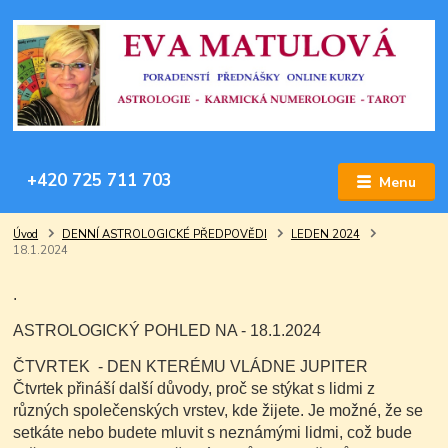
+420 725 711 703
Menu
Úvod
DENNÍ ASTROLOGICKÉ PŘEDPOVĚDI
LEDEN 2024
18.1.2024
.
ASTROLOGICKÝ POHLED NA - 18.1.2024
ČTVRTEK - DEN KTERÉMU VLÁDNE JUPITER
Čtvrtek přináší další důvody, proč se stýkat s lidmi z
různých společenských vrstev, kde žijete. Je možné, že se
setkáte nebo budete mluvit s neznámými lidmi, což bude