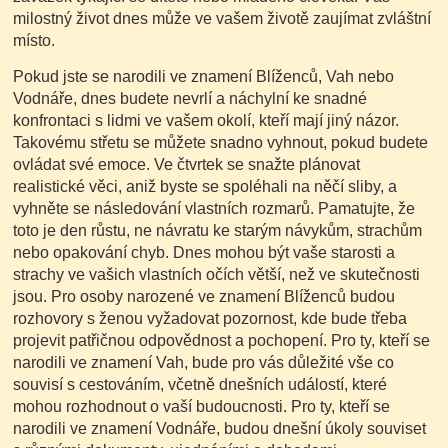
milostný život dnes může ve vašem životě zaujímat zvláštní
místo.
Pokud jste se narodili ve znamení Blíženců, Vah nebo
Vodnáře, dnes budete nevrlí a náchylní ke snadné
konfrontaci s lidmi ve vašem okolí, kteří mají jiný názor.
Takovému střetu se můžete snadno vyhnout, pokud budete
ovládat své emoce. Ve čtvrtek se snažte plánovat
realistické věci, aniž byste se spoléhali na něčí sliby, a
vyhněte se následování vlastních rozmarů. Pamatujte, že
toto je den růstu, ne návratu ke starým návykům, strachům
nebo opakování chyb. Dnes mohou být vaše starosti a
strachy ve vašich vlastních očích větší, než ve skutečnosti
jsou. Pro osoby narozené ve znamení Blíženců budou
rozhovory s ženou vyžadovat pozornost, kde bude třeba
projevit patřičnou odpovědnost a pochopení. Pro ty, kteří se
narodili ve znamení Vah, bude pro vás důležité vše co
souvisí s cestováním, včetně dnešních událostí, které
mohou rozhodnout o vaší budoucnosti. Pro ty, kteří se
narodili ve znamení Vodnáře, budou dnešní úkoly souviset