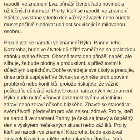
narodili ve znamení Lva, přináší čtvrtek řadu novinek a
užitečných informací. Pro ty, kteří se narodili ve znamení
Střelce, vyvstane v tento den vážný závazek nebo budete
muset pečlivě sledovat událost související s milovanou
osobou.
Pokud jste se narodili ve znamení Býka, Panny nebo
Kozoroha, bude ve čtvrtek důležité zaměřit se na praktickou
stránku svého života. Obecně tento den přináší napětí, ale
slibuje, že bude plodný a produktivní, s příležitostmi k
důležitým úspěchům. Dobře ovládejte své úkoly a pracujte,
dnes určitě uspějete! Ve čtvrtek se vyhněte prohlubování
problémů nebo konfliktů, protože riskujete, že vážně
poškodíte důležité vztahy. U osob narozených ve znamení
Býka bude nutné věnovat pozornost svému vlastnímu
zdraví nebo zdraví někoho blízkého. Zbavte se starostí ve
svém životě, především pro vás nejsou zdravé. Pro ty, kteří
se narodili ve znamení Panny, je čeká zajímavý a úspěšný
den s výskytem nečekaných situací nebo zážitků. Pro ty,
kteří se narodili ve znamení Kozoroha, bude existovat
závazek týkající se dítěte nebo mladého člověka. Váš