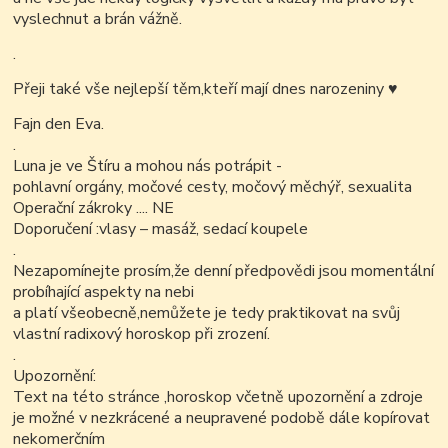
vyslechnut a brán vážně.
.
Přeji také vše nejlepší těm,kteří mají dnes narozeniny
♥
Fajn den Eva.
.
Luna je ve Štíru a mohou nás potrápit -
pohlavní orgány, močové cesty, močový měchýř, sexualita
Operační zákroky .... NE
Doporučení :vlasy – masáž, sedací koupele
.
Nezapomínejte prosím,že denní předpovědi jsou momentální
probíhající aspekty na nebi
a platí všeobecně,nemůžete je tedy praktikovat na svůj
vlastní radixový horoskop při zrození.
.
Upozornění:
Text na této stránce ,horoskop včetně upozornění a zdroje
je možné v nezkrácené a neupravené podobě dále kopírovat
nekomerčním