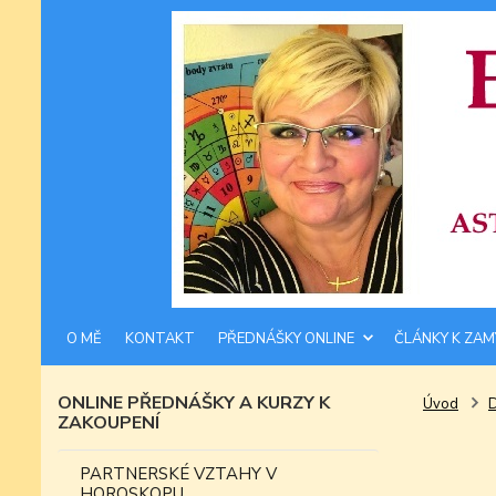
O MĚ
KONTAKT
PŘEDNÁŠKY ONLINE
ČLÁNKY K ZAM
ONLINE PŘEDNÁŠKY A KURZY K
Úvod
ZAKOUPENÍ
PARTNERSKÉ VZTAHY V
HOROSKOPU