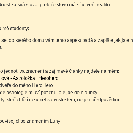
ost za svá slova, protože slovo má sílu tvořit realitu.
o mé studenty:
 se, do kterého domu vám tento aspekt padá a zapište jak jste 
t.
ro jednotlivá znamení a zajímavé články najdete na mém:
ová - Astroložka | Herohero
 dveře do mého HeroHero
kde astrologie mluví potichu, ale jde do hloubky.
 ty, kteří chtějí rozumět souvislostem, ne jen předpovědím.
ouvisející se znamením Luny: