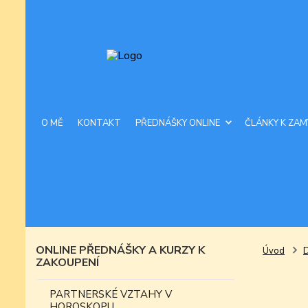
O MĚ
KONTAKT
PŘEDNÁŠKY ONLINE
ČLÁNKY K ZAM
ONLINE PŘEDNÁŠKY A KURZY K
Úvod
ZAKOUPENÍ
PARTNERSKÉ VZTAHY V
HOROSKOPU