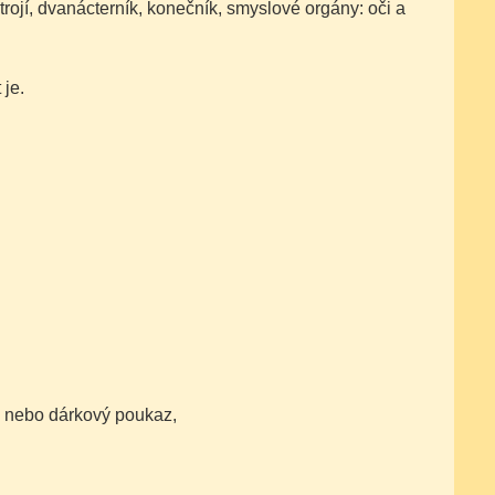
 ústrojí, dvanácterník, konečník, smyslové orgány: oči a
 je.
ci nebo dárkový poukaz,