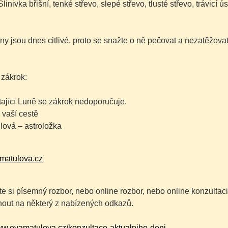
Slinivka břišní, tenké střevo, slepé střevo, tlusté střevo, trávicí
ny jsou dnes citlivé, proto se snažte o ně pečovat a nezatěžovat
 zákrok:
tající Luně se zákrok nedoporučuje.
 vaší cestě
lová – astroložka
matulova.cz
e si písemný rozbor, nebo online rozbor, nebo online konzulta
knout na některý z nabízených odkazů.
www.evamatulova.cz/konzultace-aktualniho-deni