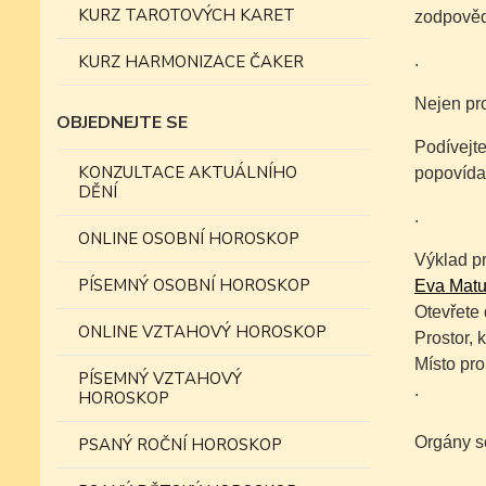
KURZ TAROTOVÝCH KARET
zodpovědn
KURZ HARMONIZACE ČAKER
.
Nejen pr
OBJEDNEJTE SE
Podívejte
KONZULTACE AKTUÁLNÍHO
popovída
DĚNÍ
.
ONLINE OSOBNÍ HOROSKOP
Výklad p
PÍSEMNÝ OSOBNÍ HOROSKOP
Eva Matul
Otevřete
ONLINE VZTAHOVÝ HOROSKOP
Prostor, 
Místo pro
PÍSEMNÝ VZTAHOVÝ
.
HOROSKOP
Orgány s
PSANÝ ROČNÍ HOROSKOP