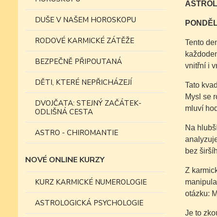
ASTROLO
DUŠE V NAŠEM HOROSKOPU
PONDĚL
RODOVÉ KARMICKÉ ZÁTĚŽE
Tento den
každodenn
BEZPEČNĚ PŘIPOUTANÁ
vnitřní i
DĚTI, KTERÉ NEPŘICHÁZEJÍ
Tato kvad
Mysl se r
DVOJČATA: STEJNÝ ZAČÁTEK-
mluví hod
ODLIŠNÁ CESTA
Na hlubší
ASTRO - CHIROMANTIE
analyzuje
bez širš
NOVÉ ONLINE KURZY
Z karmick
KURZ KARMICKÉ NUMEROLOGIE
manipulac
otázku: M
ASTROLOGICKÁ PSYCHOLOGIE
Je to zko