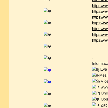
https://
https://
https://
https://
https://
https://
https:/
.
Informace
Eva 
Mezin
Více
www
Onli
Obje
Zapi