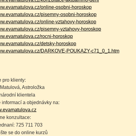
www.evamatulova.cz/online-osobni-horoskop
www.evamatulova.cz/pisemny-osobni-horoskop
www.evamatulova.cz/online-vztahovy-horoskop
www.evamatulova.cz/pisemny-vztahovy-horoskop
www.evamatulova.cz/rocni-horoskop
www.evamatulova.cz/detsky-horoskop
/www.evamatulova.cz/DARKOVE-POUKAZY-c71_0_1.htm
 pro klienty:
Matulová, Astroložka
árodní klientela
 informací a objednávky na:
.evamatulova.cz
ne konzultace:
dnaní: 725 711 703
šte se do online kurzů