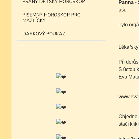
PSANÝ DĚTSKÝ HOROSKOP
Panna
- 
uši.
PISEMNÝ HOROSKOP PRO
MAZLÍČKY
Tyto orgá
DÁRKOVÝ POUKAZ
Lékařský
Při dorůs
S úctou k
Eva Matu
www.eva
Objednejt
stačí kli
https://