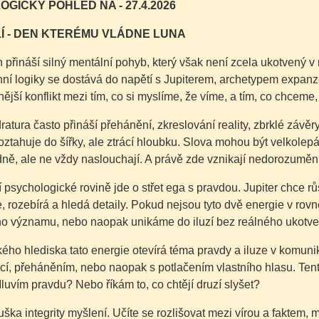
GICKÝ POHLED NA - 27.4.2026
Í - DEN KTERÉMU VLÁDNE LUNA
 přináší silný mentální pohyb, který však není zcela ukotvený v
í logiky se dostává do napětí s Jupiterem, archetypem expanze
 vnější konflikt mezi tím, co si myslíme, že víme, a tím, co chceme
ratura často přináší přehánění, zkreslování reality, zbrklé závěr
oztahuje do šířky, ale ztrácí hloubku. Slova mohou být velkolepá,
ně, ale ne vždy naslouchají. A právě zde vznikají nedorozumění
 psychologické rovině jde o střet ega s pravdou. Jupiter chce rů
, rozebírá a hledá detaily. Pokud nejsou tyto dvě energie v rov
ího významu, nebo naopak unikáme do iluzí bez reálného ukotve
ého hlediska tato energie otevírá téma pravdy a iluze v komunik
í, přeháněním, nebo naopak s potlačením vlastního hlasu. Tento
luvím pravdu? Nebo říkám to, co chtějí druzí slyšet?
uška integrity myšlení. Učíte se rozlišovat mezi vírou a faktem, m