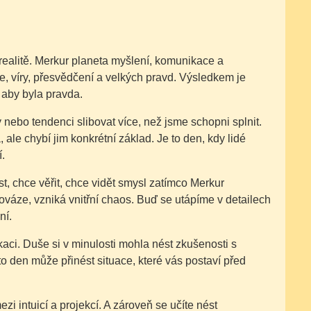
 realitě. Merkur planeta myšlení, komunikace a
, víry, přesvědčení a velkých pravd. Výsledkem je
, aby byla pravda.
y nebo tendenci slibovat více, než jsme schopni splnit.
 ale chybí jim konkrétní základ. Je to den, kdy lidé
.
st, chce věřit, chce vidět smysl zatímco Merkur
nováze, vzniká vnitřní chaos. Buď se utápíme v detailech
ní.
aci. Duše si v minulosti mohla nést zkušenosti s
 den může přinést situace, které vás postaví před
ezi intuicí a projekcí. A zároveň se učíte nést