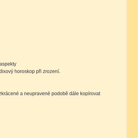
 aspekty
dixový horoskop při zrození.
nezkrácené a neupravené podobě dále kopírovat