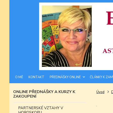
O MĚ
KONTAKT
PŘEDNÁŠKY ONLINE
ČLÁNKY K ZAM
ONLINE PŘEDNÁŠKY A KURZY K
Úvod
ZAKOUPENÍ
.
PARTNERSKÉ VZTAHY V
HOROSKOPU