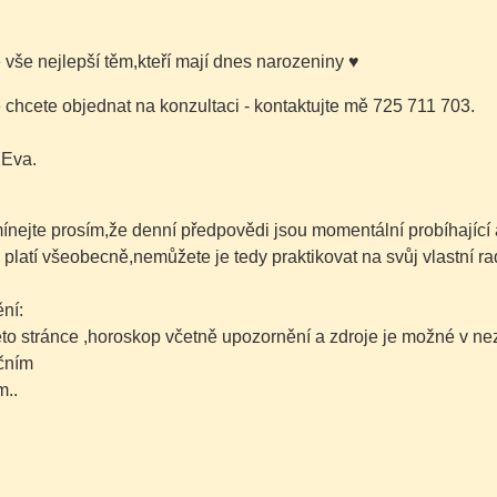
é vše nejlepší těm,kteří mají dnes narozeniny
♥
chcete objednat na konzultaci - kontaktujte mě 725 711 703.
 Eva.
nejte prosím,že denní předpovědi jsou momentální probíhající
 platí všeobecně,nemůžete je tedy praktikovat na svůj vlastní ra
ní:
této stránce ,horoskop včetně upozornění a zdroje je možné v 
čním
..