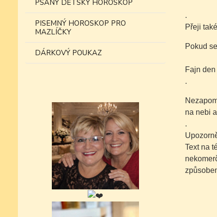
PSANÝ DĚTSKÝ HOROSKOP
.
PISEMNÝ HOROSKOP PRO
Přeji tak
MAZLÍČKY
Pokud se 
DÁRKOVÝ POUKAZ
Fajn den
.
Nezapomí
na nebi a
.
Upozorně
Text na 
nekomer
způsobem