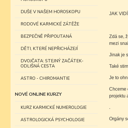
DUŠE V NAŠEM HOROSKOPU
JAK VID
RODOVÉ KARMICKÉ ZÁTĚŽE
BEZPEČNĚ PŘIPOUTANÁ
Zdá se, ž
mezi snah
DĚTI, KTERÉ NEPŘICHÁZEJÍ
Jinak je 
DVOJČATA: STEJNÝ ZAČÁTEK-
ODLIŠNÁ CESTA
Také stim
Je to oh
ASTRO - CHIROMANTIE
Chceme o
NOVÉ ONLINE KURZY
projektu a
KURZ KARMICKÉ NUMEROLOGIE
.
Orgány s
ASTROLOGICKÁ PSYCHOLOGIE