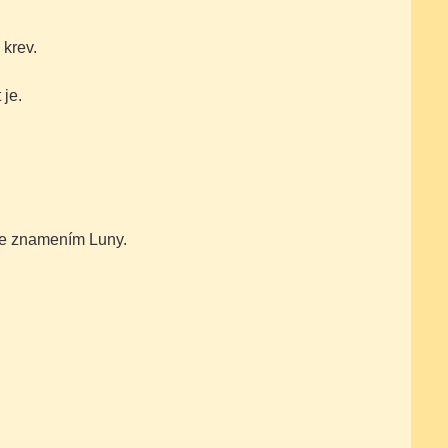
 krev.
 je.
 se znamením Luny.