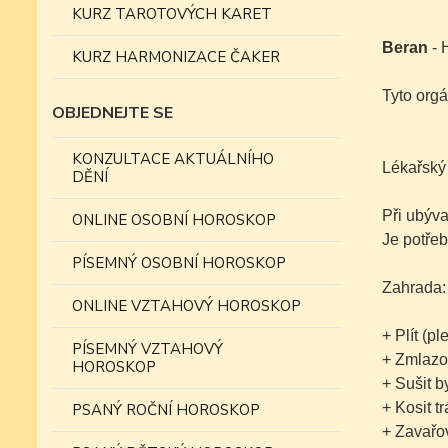
KURZ TAROTOVÝCH KARET
Beran
- 
KURZ HARMONIZACE ČAKER
Tyto orgá
OBJEDNEJTE SE
KONZULTACE AKTUÁLNÍHO
Lékařský
DĚNÍ
Při ubýva
ONLINE OSOBNÍ HOROSKOP
Je potřeb
PÍSEMNÝ OSOBNÍ HOROSKOP
Zahrada:
ONLINE VZTAHOVÝ HOROSKOP
+ Plít
(pl
PÍSEMNÝ VZTAHOVÝ
+ Zmlazo
HOROSKOP
+ Sušit b
+ Kosit t
PSANÝ ROČNÍ HOROSKOP
+ Zavařo