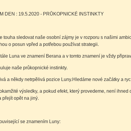
ÍM DEN : 19.5.2020 - PRŮKOPNICKÉ INSTINKTY
e touha sledovat naše osobní zájmy je v rozporu s našimi ambi
ou o posun vpřed a potřebou používat strategii.
stále Luna ve znamení Berana a v tomto znamení je vždy připrav
uluje naše průkopnické instinkty.
nivá a někdy netrpělivá pozice Luny.Hledáme nové začátky a ry
kamžité výsledky, a pokud efekt, který provedeme, není ihned 
 přejít opět na jiný.
ouvisející se znamením Luny: