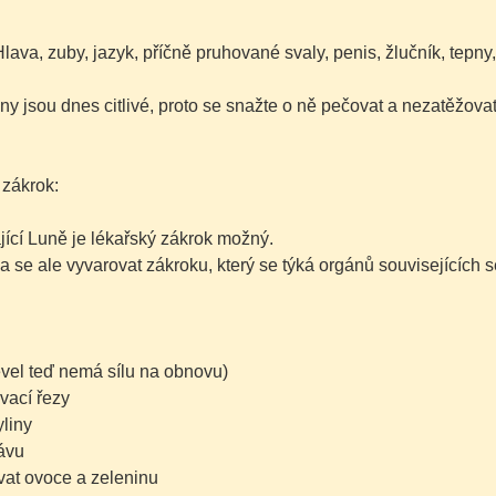
Hlava, zuby, jazyk, příčně pruhované svaly, penis, žlučník, tepny,
ny jsou dnes citlivé, proto se snažte o ně pečovat a nezatěžovat
 zákrok:
jící Luně je lékařský zákrok možný.
a se ale vyvarovat zákroku, který se týká orgánů souvisejících
evel teď nemá sílu na obnovu)
vací řezy
yliny
rávu
vat ovoce a zeleninu