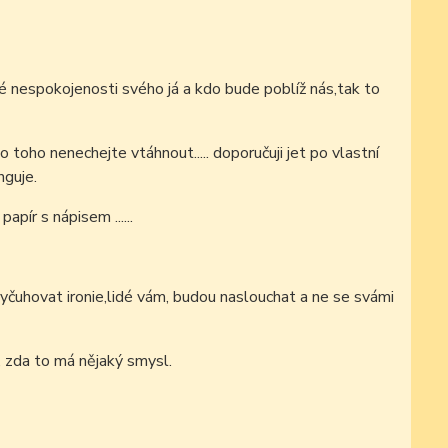
nespokojenosti svého já a kdo bude poblíž nás,tak to
o toho nenechejte vtáhnout..... doporučuji
jet po vlastní
nguje.
papír s nápisem ......
čuhovat ironie,lidé vám, budou naslouchat a ne se svámi
, zda to má nějaký smysl.