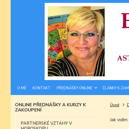
O MĚ
KONTAKT
PŘEDNÁŠKY ONLINE
ČLÁNKY K ZAM
ONLINE PŘEDNÁŠKY A KURZY K
Úvod
ZAKOUPENÍ
Jak vidí
PARTNERSKÉ VZTAHY V
HOROSKOPU