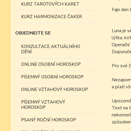
KURZ TAROTOVÝCH KARET
Fajn den 
KURZ HARMONIZACE ČAKER
Luna je v
OBJEDNEJTE SE
lýtka, kot
Operační 
KONZULTACE AKTUÁLNÍHO
Doporučen
DĚNÍ
ONLINE OSOBNÍ HOROSKOP
Pro své ž
.
PÍSEMNÝ OSOBNÍ HOROSKOP
Nezapomín
a platí v
ONLINE VZTAHOVÝ HOROSKOP
.
Upozorně
PÍSEMNÝ VZTAHOVÝ
HOROSKOP
Text na t
nekomer
PSANÝ ROČNÍ HOROSKOP
způsobem
.