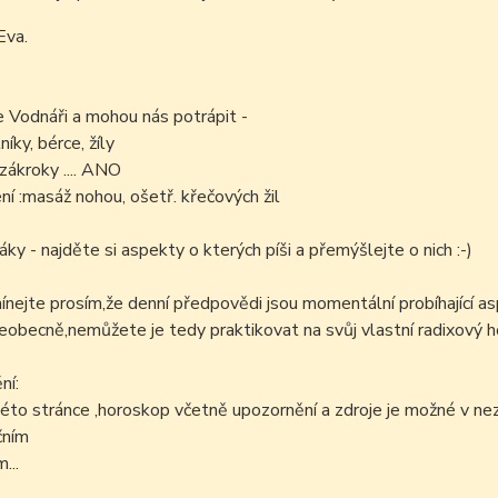
Eva.
e Vodnáři a mohou nás potrápit -
níky, bérce, žíly
zákroky .... ANO
í :masáž nohou, ošetř. křečových žil
áky - najděte si aspekty o kterých píši a přemýšlejte o nich :-)
ejte prosím,že denní předpovědi jsou momentální probíhající as
šeobecně,nemůžete je tedy praktikovat na svůj vlastní radixový h
ní:
éto stránce ,horoskop včetně upozornění a zdroje je možné v n
čním
...