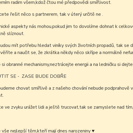
terním radim všem,kdož čtou mé předpovědi smířlivost.
ete řešit něco s partnerem, tak v úterý určitě ne .
cké aspekty nás mohou,pokud jim to dovolíme dohnat k celkové 
ně slíznout.
udou mít potřebu hledat viníky svých životních propadů, tak se d
ré věříte a naučit se, že zkrátka někdy něco skřípe a normálně nefu
 si obranné mechanismy,neztrácejte energii
a na ledničku si dejte 
TIT SE - ZASE BUDE DOBŘE
udeme chovat smířlivě a z našeho chování nebude podprahově vy
t.
te ve zvyku urážet lidi a ještě trucovat,tak se zamyslete nad tím
é vše nejlepší těm,kteří mají dnes narozeniny
♥