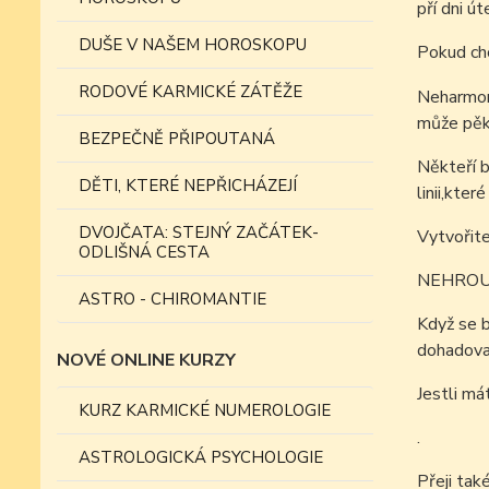
pří dni ú
DUŠE V NAŠEM HOROSKOPU
Pokud chc
RODOVÉ KARMICKÉ ZÁTĚŽE
Neharmoni
může pěk
BEZPEČNĚ PŘIPOUTANÁ
Někteří b
DĚTI, KTERÉ NEPŘICHÁZEJÍ
linii,kte
DVOJČATA: STEJNÝ ZAČÁTEK-
Vytvořite
ODLIŠNÁ CESTA
NEHROU
ASTRO - CHIROMANTIE
Když se b
dohadova
NOVÉ ONLINE KURZY
Jestli má
KURZ KARMICKÉ NUMEROLOGIE
.
ASTROLOGICKÁ PSYCHOLOGIE
Přeji tak