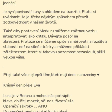
jednání.
Je nyní poviností Luny s ohledem na tranzit k Plutu, si
uvědomit, že je třeba nějakým způsobem převzít
zodpovědnost v našem životě.
Také díky postavení Merkuru můžeme zpětnou vazbu
interpretovat jako kritiku. Dávejte pozor na
zkreslení. Protože se můžeme spíše zaměřovat na rozdíly a
slabosti, než na silné stránky a můžeme přikládat
záležitostem, které si takovou pozornost nezaslouží, příliš
velkou váhu.
.
Přeji také vše nejlepší těm,kteří mají dnes narozeniny ♥
Krásný den přeje Eva
Luna je v Beranu a mohou nás potrápit -
hlava, obličej, mozek, oči, nos, životní síla
Operační zákroky .... ANO
Doporučení :peeling, ošetřování akné