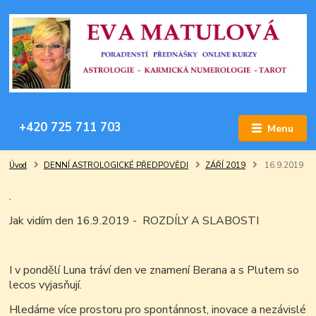
+420 725 711 703
Menu
Úvod
DENNÍ ASTROLOGICKÉ PŘEDPOVĚDI
ZÁŘÍ 2019
16.9.2019
.
Jak vidím den 16.9.2019 - ROZDÍLY A SLABOSTI
I v pondělí Luna tráví den ve znamení Berana a s Plutem so
lecos vyjasňují.
Hledáme více prostoru pro spontánnost, inovace a nezávislé