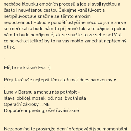
nechápe hloubku emočních procesů a jde si svoji rychlou a
často i neuváženou cestou.Čekejme vznětlivost a
netrpělivost,ale snažme se těmto emocím
nepodlehnout.Pokud v pondělí uslyšíme něco co jsme ani ve
snu nečekali a bude nám to příjemné,tak si to užijme a pokud
nám to bude nepříjemné,tak se snažte to ze sebe setřást
co nejrychleji,jelikož by to na vás mohlo zanechat nepříjemný
otisk.
.
Mějte se krásně Eva :-)
Přeji také vše nejlepší těm,kteří mají dnes narozeniny ♥
.
Luna v Beranu a mohou nás potrápit -
hlava, obličej, mozek, oči, nos, životní síla
Operační zákroky ....NE
Doporučení :peeling, ošetřování akné
.
.
Nezapomínejte prosím,že denní předpovědi jsou momentální