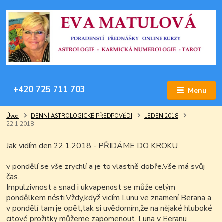
+420 725 711 703
Menu
Úvod
DENNÍ ASTROLOGICKÉ PŘEDPOVĚDI
LEDEN 2018
22.1.2018
Jak vidím den 22.1.2018 - PŘIDÁME DO KROKU
v pondělí se vše zrychlí a je to vlastně dobře.Vše má svůj
čas.
Impulzivnost a snad i ukvapenost se může celým
pondělkem nésti.Vždy,když vidím Lunu ve znamení Berana a
v pondělí tam je opět,tak si uvědomím,že na nějaké hluboké
citové prožitky můžeme zapomenout. Luna v Beranu