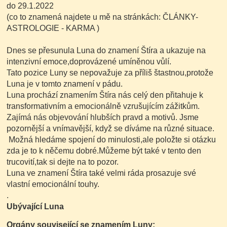
do 29.1.2022
(co to znamená najdete u mě na stránkách: ČLÁNKY-
ASTROLOGIE - KARMA )
Dnes se přesunula Luna do znamení Štíra a ukazuje na
intenzivní emoce,doprovázené umíněnou vůlí.
Tato pozice Luny se nepovažuje za příliš štastnou,protože
Luna je v tomto znamení v pádu.
Luna prochází znamením Štíra nás celý den přitahuje k
transformativním a emocionálně vzrušujícím zážitkům.
Zajímá nás objevování hlubších pravd a motivů. Jsme
pozornější a vnímavější, když se díváme na různé situace.
Možná hledáme spojení do minulosti,ale položte si otázku
zda je to k něčemu dobré.Můžeme být také v tento den
trucovití,tak si dejte na to pozor.
Luna ve znamení Štíra také velmi ráda prosazuje své
vlastní emocionální touhy.
.
Ubývající Luna
Orgány související se znamením Luny: