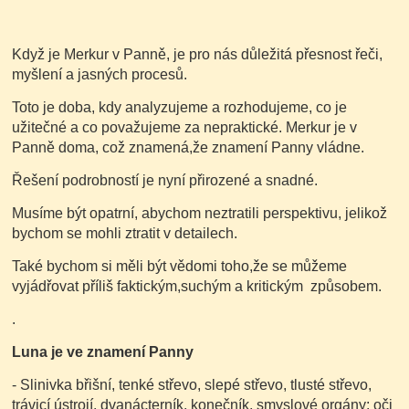
Když je Merkur v Panně, je pro nás důležitá přesnost řeči,
myšlení a jasných procesů.
Toto je doba, kdy analyzujeme a rozhodujeme, co je
užitečné a co považujeme za nepraktické. Merkur je v
Panně doma, což znamená,že znamení Panny vládne.
Řešení podrobností je nyní přirozené a snadné.
Musíme být opatrní, abychom neztratili perspektivu, jelikož
bychom se mohli ztratit v detailech.
Také bychom si měli být vědomi toho,že se můžeme
vyjádřovat příliš faktickým,suchým a kritickým způsobem.
.
Luna je ve znamení Panny
- Slinivka břišní, tenké střevo, slepé střevo, tlusté střevo,
trávicí ústrojí, dvanácterník, konečník, smyslové orgány: oči