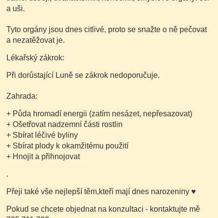
a uši.
Tyto orgány jsou dnes citlivé, proto se snažte o ně pečovat
a nezatěžovat je.
Lékařský zákrok:
Při dorůstající Luně se zákrok nedoporučuje.
Zahrada:
+ Půda hromadí energii
(zatím nesázet, nepřesazovat)
+ Ošetřovat nadzemní části rostlin
+ Sbírat léčivé byliny
+ Sbírat plody k okamžitému použití
+ Hnojit a přihnojovat
.
Přeji také vše nejlepší těm,kteří mají dnes narozeniny
♥
Pokud se chcete objednat na konzultaci - kontaktujte mě