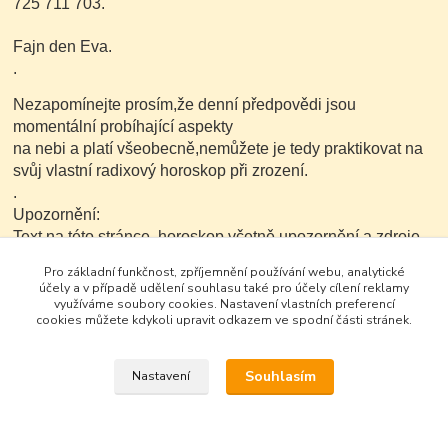
725 711 703.
Fajn den Eva.
.
Nezapomínejte prosím,že denní předpovědi jsou
momentální probíhající aspekty
na nebi a platí všeobecně,nemůžete je tedy praktikovat na
svůj vlastní radixový horoskop při zrození.
.
Upozornění:
Text na této stránce ,horoskop včetně upozornění a zdroje
je možné v nezkrácené a neupravené podobě dále
Pro základní funkčnost, zpříjemnění používání webu, analytické
kopírovat nekomerčním
účely a v případě udělení souhlasu také pro účely cílení reklamy
způsobem.
využíváme soubory cookies. Nastavení vlastních preferencí
cookies můžete kdykoli upravit odkazem ve spodní části stránek.
Souhlasím
Nastavení
Google+
Vytvořeno na
Eshop-rychle.cz