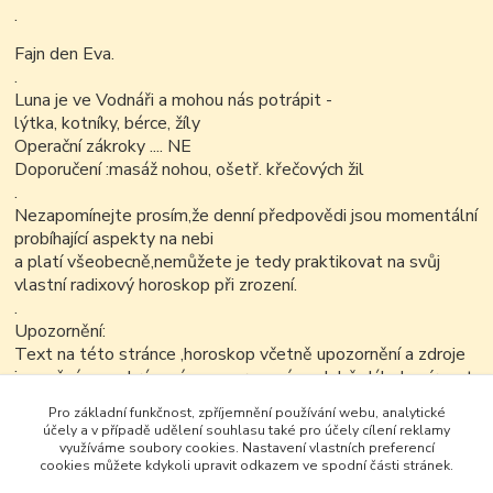
.
Fajn den Eva.
.
Luna je ve Vodnáři a mohou nás potrápit -
lýtka, kotníky, bérce, žíly
Operační zákroky .... NE
Doporučení :masáž nohou, ošetř. křečových žil
.
Nezapomínejte prosím,že denní předpovědi jsou momentální
probíhající aspekty na nebi
a platí všeobecně,nemůžete je tedy praktikovat na svůj
vlastní radixový horoskop při zrození.
.
Upozornění:
Text na této stránce ,horoskop včetně upozornění a zdroje
je možné v nezkrácené a neupravené podobě dále kopírovat
nekomerčním
Pro základní funkčnost, zpříjemnění používání webu, analytické
způsobem...
účely a v případě udělení souhlasu také pro účely cílení reklamy
využíváme soubory cookies. Nastavení vlastních preferencí
cookies můžete kdykoli upravit odkazem ve spodní části stránek.