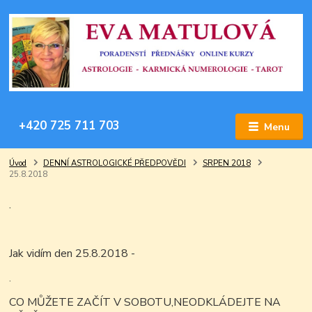
+420 725 711 703
Menu
Úvod
DENNÍ ASTROLOGICKÉ PŘEDPOVĚDI
SRPEN 2018
25.8.2018
.
Jak vidím den 25.8.2018 -
.
CO MŮŽETE ZAČÍT V SOBOTU,NEODKLÁDEJTE NA