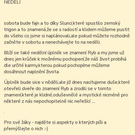
NĚDĚLI
sobota bude fajn a to díky Slunci,které spustilo zemský
trigon a to znamená,že se s radostí a klidem můžeme pustit
do všeho co jsme si naplánovali,ale pokud můžete rozhodně
začněte v sobotu a nenechávejte to na neděli.
Blíží se také nedělní úplněk ve znamení Ryb a my jsme už
dnes jen krůček k možnému pochopení,že náš život probíhá
dle určité karmy,kterou pokud pochopíme můžeme
dosáhnout naplnění života.
Úplněk bude sice v něděli,ale již dnes nacitujeme duše,které
otevřeli dveře do znamení Ryb a zrodili se v tomto
znamení,které je klidné,oduševnělé a mystické nicméně pro
některé z nás nepochopitelně nic neřešící ....
.
Pro své žáky - najděte si aspekty o kterých píši a
přemýšlejte o nich :-)