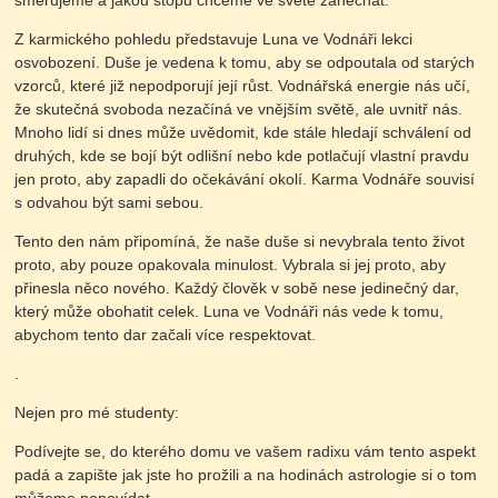
směřujeme a jakou stopu chceme ve světě zanechat.
Z karmického pohledu představuje Luna ve Vodnáři lekci
osvobození. Duše je vedena k tomu, aby se odpoutala od starých
vzorců, které již nepodporují její růst. Vodnářská energie nás učí,
že skutečná svoboda nezačíná ve vnějším světě, ale uvnitř nás.
Mnoho lidí si dnes může uvědomit, kde stále hledají schválení od
druhých, kde se bojí být odlišní nebo kde potlačují vlastní pravdu
jen proto, aby zapadli do očekávání okolí. Karma Vodnáře souvisí
s odvahou být sami sebou.
Tento den nám připomíná, že naše duše si nevybrala tento život
proto, aby pouze opakovala minulost. Vybrala si jej proto, aby
přinesla něco nového. Každý člověk v sobě nese jedinečný dar,
který může obohatit celek. Luna ve Vodnáři nás vede k tomu,
abychom tento dar začali více respektovat.
.
Nejen pro mé studenty:
Podívejte se, do kterého domu ve vašem radixu vám tento aspekt
padá a zapište jak jste ho prožili a na hodinách astrologie si o tom