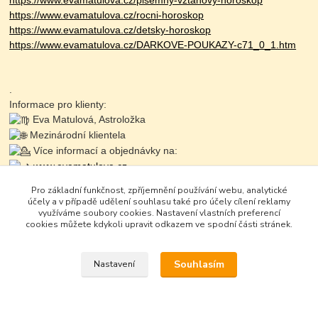
https://www.evamatulova.cz/pisemny-vztahovy-horoskop
https://www.evamatulova.cz/rocni-horoskop
https://www.evamatulova.cz/detsky-horoskop
https://www.evamatulova.cz/DARKOVE-POUKAZY-c71_0_1.htm
.
Informace pro klienty:
Eva Matulová, Astroložka
Mezinárodní klientela
Více informací a objednávky na:
www.evamatulova.cz
Online konzultace:
Pro základní funkčnost, zpříjemnění používání webu, analytické
Objednaní: 725 711 703
účely a v případě udělení souhlasu také pro účely cílení reklamy
Zapište se do online
využíváme soubory cookies. Nastavení vlastních preferencí
cookies můžete kdykoli upravit odkazem ve spodní části stránek.
Souhlasím
Nastavení
Google+
Vytvořeno na
Eshop-rychle.cz