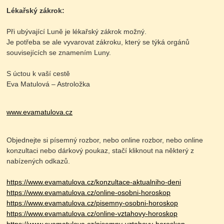
Lékařský zákrok:
Při ubývající Luně je lékařský zákrok možný.
Je potřeba se ale vyvarovat zákroku, který se týká orgánů
souvisejících se znamením Luny.
S úctou k vaší cestě
Eva Matulová – Astroložka
www.evamatulova.cz
Objednejte si písemný rozbor, nebo online rozbor, nebo online
konzultaci nebo dárkový poukaz, stačí kliknout na některý z
nabízených odkazů.
https://www.evamatulova.cz/konzultace-aktualniho-deni
https://www.evamatulova.cz/online-osobni-horoskop
https://www.evamatulova.cz/pisemny-osobni-horoskop
https://www.evamatulova.cz/online-vztahovy-horoskop