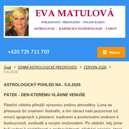
+420 725 711 703
Menu
Úvod
DENNÍ ASTROLOGICKÉ PŘEDPOVĚDI
ČERVEN 2026
5.6.2026
ASTROLOGICKÝ POHLED NA - 5.6.2026
PÁTEK - DEN KTERÉMU VLÁDNE VENUŠE
Páteční obloha přináší výraznou změnu atmosféry. Luna se
přesouvá do znamení Vodnáře, a tím obrací naši pozornost od
emocí spojených s jistotami, tradicemi a povinnostmi směrem k
budoucnosti, svobodě a novým možnostem. Po období, kdy jsme