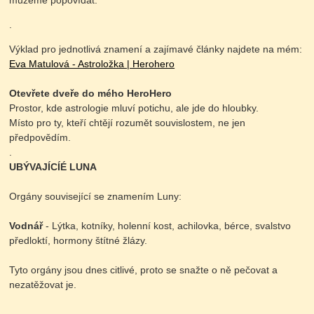
můžeme popovídat.
.
Výklad pro jednotlivá znamení a zajímavé články najdete na mém:
Eva Matulová - Astroložka | Herohero
Otevřete dveře do mého HeroHero
Prostor, kde astrologie mluví potichu, ale jde do hloubky.
Místo pro ty, kteří chtějí rozumět souvislostem, ne jen
předpovědím.
.
UBÝVAJÍCÍÉ LUNA
Orgány související se znamením Luny:
Vodnář
- Lýtka, kotníky, holenní kost, achilovka, bérce, svalstvo
předloktí, hormony štítné žlázy.
Tyto orgány jsou dnes citlivé, proto se snažte o ně pečovat a
nezatěžovat je.