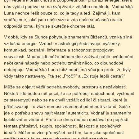
byli vedeni k praktičnosti a zodpovědnosti, přichází energie, která
nás vybízí podívat se na svůj život z většího nadhledu. Vodnářská
Luna nechce řešit pouze to, co je tady a teď. Zajímá ji, kam
směřujeme, jaké jsou naše vize a zda naše současná realita
odpovídá tomu, kým se skutečně chceme stát.
V době, kdy se Slunce pohybuje znamením Blíženců, vzniká silná
vzdušná energie. Vzduch v astrologii představuje myšlenky,
komunikaci, poznání, informace a schopnost propojovat
souvislosti. Mnoho lidí může během dne zažívat náhlé uvědomění,
nečekané nápady nebo potřebu změnit něco, co dlouhodobě
nefunguje. Vodnářská Luna totiž nepřijímá věci jen proto, že byly
vždy takto nastaveny. Ptá se: „Proč?“ a „Existuje lepší cesta?“
Může se objevit větší potřeba svobody, prostoru a nezávislosti.
Někteří lidé budou mít pocit, že se potřebují nadechnout, vystoupit
ze stereotypů nebo se na chvíli vzdálit od lidí či situací, které je
příliš svazují. To však nemusí znamenat odmítnutí vztahů. Spíše
jde o potřebu znovu najít vlastní autenticitu. Vodnář je znamením
kolektivního vědomí. Proto se dnes mohou dostávat do popředí
témata přátelství, skupin, společnosti, lidskosti a společných
ideálů. Můžeme více přemýšlet nad tím, kam jako společnost