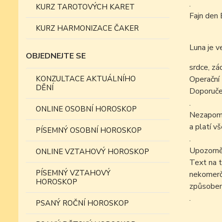
.
KURZ TAROTOVÝCH KARET
Fajn den 
KURZ HARMONIZACE ČAKER
Luna je v
OBJEDNEJTE SE
srdce, zá
KONZULTACE AKTUÁLNÍHO
Operační 
DĚNÍ
Doporučen
.
ONLINE OSOBNÍ HOROSKOP
Nezapomín
a platí v
PÍSEMNÝ OSOBNÍ HOROSKOP
.
Upozorně
ONLINE VZTAHOVÝ HOROSKOP
Text na t
PÍSEMNÝ VZTAHOVÝ
nekomer
HOROSKOP
způsobem
.
PSANÝ ROČNÍ HOROSKOP