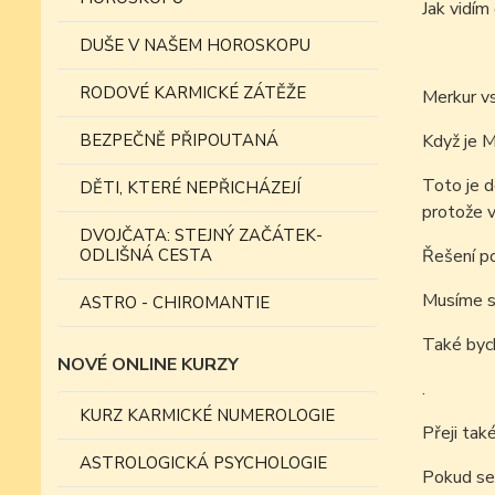
Jak vidí
DUŠE V NAŠEM HOROSKOPU
RODOVÉ KARMICKÉ ZÁTĚŽE
Merkur v
BEZPEČNĚ PŘIPOUTANÁ
Když je M
Toto je d
DĚTI, KTERÉ NEPŘICHÁZEJÍ
protože 
DVOJČATA: STEJNÝ ZAČÁTEK-
ODLIŠNÁ CESTA
Řešení po
Musíme si
ASTRO - CHIROMANTIE
Také bych
NOVÉ ONLINE KURZY
.
KURZ KARMICKÉ NUMEROLOGIE
Přeji tak
ASTROLOGICKÁ PSYCHOLOGIE
Pokud se