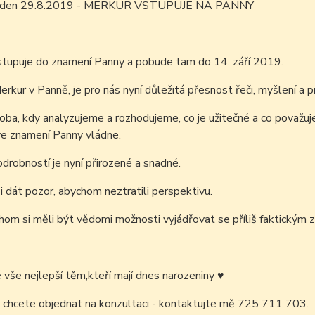
m den 29.8.2019
-
MERKUR VSTUPUJE NA PANNY
stupuje do znamení Panny a pobude tam do 14. září 2019.
erkur v Panně, je pro nás nyní důležitá přesnost řeči, myšlení a p
oba, kdy analyzujeme a rozhodujeme, co je užitečné a co považuj
ve znamení Panny vládne.
drobností je nyní přirozené a snadné.
 dát pozor, abychom neztratili perspektivu.
om si měli být vědomi možnosti vyjádřovat se příliš faktickým
é vše nejlepší těm,kteří mají dnes narozeniny
♥
 chcete objednat na konzultaci - kontaktujte mě 725 711 703.