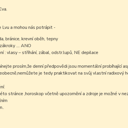
Eva.
e Lvu a mohou nás potrápit -
da, bránice, krevní oběh, tepny
zákroky .... ANO
í : vlasy – stříhání, zábal, odstr.lupů, NE depilace
ejte prosím,že denní předpovědi jsou momentální probíhající as
šeobecně,nemůžete je tedy praktikovat na svůj vlastní radixový h
ní:
éto stránce ,horoskop včetně upozornění a zdroje je možné v n
čním
..