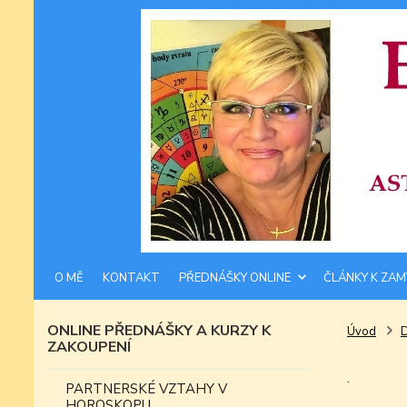
O MĚ
KONTAKT
PŘEDNÁŠKY ONLINE
ČLÁNKY K ZAM
ONLINE PŘEDNÁŠKY A KURZY K
Úvod
ZAKOUPENÍ
.
PARTNERSKÉ VZTAHY V
HOROSKOPU