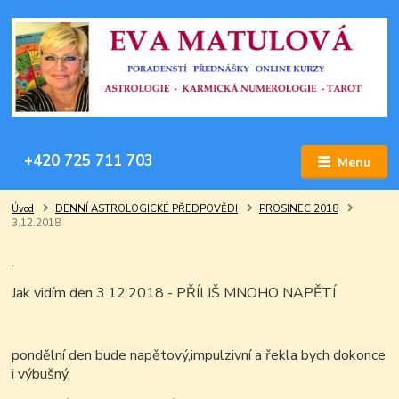
+420 725 711 703
Menu
Úvod
DENNÍ ASTROLOGICKÉ PŘEDPOVĚDI
PROSINEC 2018
3.12.2018
.
Jak vidím den 3.12.2018 - PŘÍLIŠ MNOHO NAPĚTÍ
pondělní den bude napětový,impulzivní a řekla bych dokonce
i výbušný.