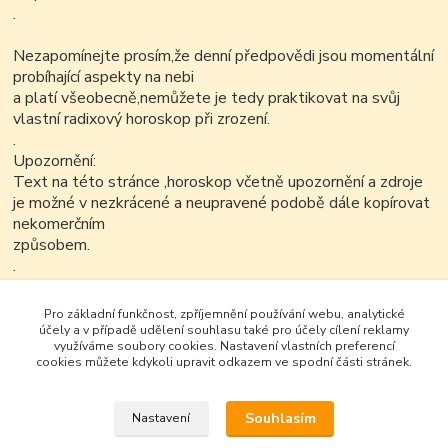
.
Nezapomínejte prosím,že denní předpovědi jsou momentální
probíhající aspekty na nebi
a platí všeobecně,nemůžete je tedy praktikovat na svůj
vlastní radixový horoskop při zrození.
.
Upozornění:
Text na této stránce ,horoskop včetně upozornění a zdroje
je možné v nezkrácené a neupravené podobě dále kopírovat
nekomerčním
způsobem.
.
Pro základní funkčnost, zpříjemnění používání webu, analytické
účely a v případě udělení souhlasu také pro účely cílení reklamy
využíváme soubory cookies. Nastavení vlastních preferencí
cookies můžete kdykoli upravit odkazem ve spodní části stránek.
Souhlasím
Nastavení
Google+