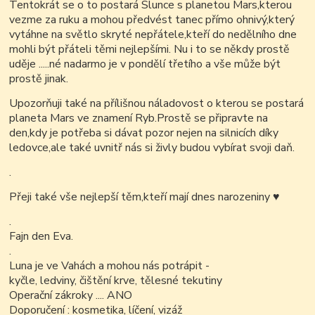
Tentokrát se o to postará Slunce s planetou Mars,kterou
vezme za ruku a mohou předvést tanec přímo ohnivý,který
vytáhne na světlo skryté nepřátele,kteří do nedělního dne
mohli být přáteli těmi nejlepšími. Nu i to se někdy prostě
uděje .....né nadarmo je v pondělí třetího a vše může být
prostě jinak.
Upozorňuji také na přílišnou náladovost o kterou se postará
planeta Mars ve znamení Ryb.Prostě se připravte na
den,kdy je potřeba si dávat pozor nejen na silnicích díky
ledovce,ale také uvnitř nás si živly budou vybírat svoji daň.
.
Přeji také vše nejlepší těm,kteří mají dnes narozeniny
♥
.
Fajn den Eva.
.
Luna je ve Vahách a mohou nás potrápit -
kyčle, ledviny, čištění krve, tělesné tekutiny
Operační zákroky .... ANO
Doporučení : kosmetika, líčení, vizáž